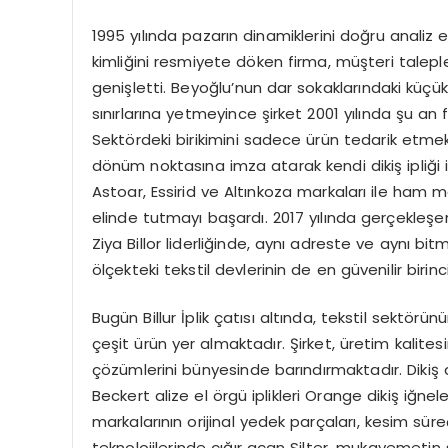
1995 yılında pazarın dinamiklerini doğru analiz 
kimliğini resmiyete döken firma, müşteri talepl
genişletti. Beyoğlu’nun dar sokaklarındaki küç
sınırlarına yetmeyince şirket 2001 yılında şu a
Sektördeki birikimini sadece ürün tedarik etmek
dönüm noktasına imza atarak kendi dikiş ipliği 
Astoar, Essirid ve Altınkoza markaları ile ham 
elinde tutmayı başardı. 2017 yılında gerçekleşen
Ziya Billor liderliğinde, aynı adreste ve aynı b
ölçekteki tekstil devlerinin de en güvenilir biri
Bugün Billur İplik çatısı altında, tekstil sektör
çeşit ürün yer almaktadır. Şirket, üretim kalit
çözümlerini bünyesinde barındırmaktadır. Dikiş 
Beckert alize el örgü iplikleri Orange dikiş iğne
markalarının orijinal yedek parçaları, kesim sü
teknolojilerinde çığır açan Silter, mukavemetin 