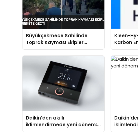
Büyükçekmece Sahilinde
Kleen-Hy-
Toprak Kayması Ekipler
Karbon Em
Harekete Geçti
Isıtma Te
TSSA Düze
Aldı
Daikin’den akıllı
Daikin’den
iklimlendirmede yeni dönem:
iklimlen
Madoka Plus Türkiye’de
Madoka P