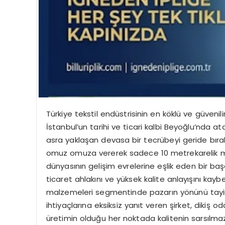
Türkiye tekstil endüstrisinin en köklü ve güvenilir 
İstanbul’un tarihi ve ticari kalbi Beyoğlu’nda 
asra yaklaşan devasa bir tecrübeyi geride bırakıy
omuz omuza vererek sadece 10 metrekarelik müt
dünyasının gelişim evrelerine eşlik eden bir baş
ticaret ahlakını ve yüksek kalite anlayışını kay
malzemeleri segmentinde pazarın yönünü tayin
ihtiyaçlarına eksiksiz yanıt veren şirket, dikiş
üretimin olduğu her noktada kalitenin sarsılma