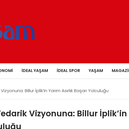
ONOMI
İDEAL YAŞAM
İDEAL SPOR
YAŞAM
MAGAZI
zyonuna: Billur İplik’in Yarım Asırlık Başarı Yolculuğu
darik Vizyonuna: Billur İplik’in
culuğu