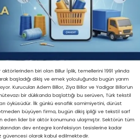
aktörlerinden biri olan Billur İplik, temellerini 1991 yılında
atarak başladığı dikiş ve emek yolculuğunda bugün yarım
or. Kurucuları Adem Billor, Ziya Billor ve Yadigar Billor’un
evazı bir dükkanda başlattığı bu serüven, Türk tekstil
arı öyküsüdür. İlk günkü esnaflık samimiyetini, dürüst
betmeden büyüyen firma, bugün dikiş ipliği ve tekstil sarf
 eden lider bir aktör konumuna ulaşmıştır. Sektörün tüm
 odalarından dev entegre konfeksiyon tesislerine kadar
z güvencesi olarak kabul edilmektedir.