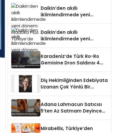
Türkiye’de
Daikin’den akıllı
iklimlendirmede yeni
dönem: Madoka Plus
Türkiye’de
Daikin’den akıllı
iklimlendirmede yeni
dönem: Madoka Plus
Türkiye’de
Karadeniz’de Türk Ro-Ro
Gemisine Dron Saldırısı 4
Mürettebat Yaralandı
Diş Hekimliğinden Edebiyata
Uzanan Çok Yönlü Bir
Yaşam: Yeşim Şahin Yaman
Adana Lahmacun Satıcısı
5’ten Az Satmam Deyince
Tepki Çekti Belediye
Tezgahı Kaldırdı
Mirabellix, Türkiye’den