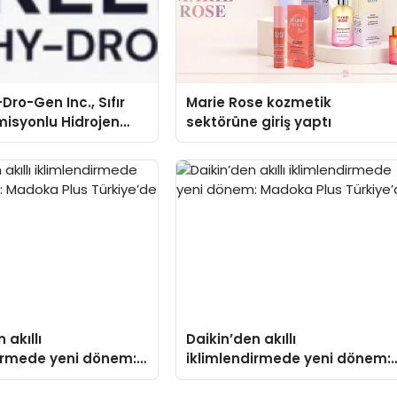
Dro-Gen Inc., Sıfır
Marie Rose kozmetik
isyonlu Hidrojen
sektörüne giriş yaptı
knolojisinde ISO ve
nleyici Onaylarını
 akıllı
Daikin’den akıllı
dirmede yeni dönem:
iklimlendirmede yeni dönem:
lus Türkiye’de
Madoka Plus Türkiye’de