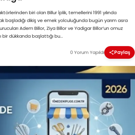
törlerinden biri olan Billur İplik, temellerini 1991 yılında
tarak başladığı dikiş ve emek yolculuğunda bugün yarım asra
rucuları Adem Billor, Ziya Billor ve Yadigar Billor’un omuz
bir dükkanda başlattığı bu…
0 Yorum Yapıldı
Paylaş