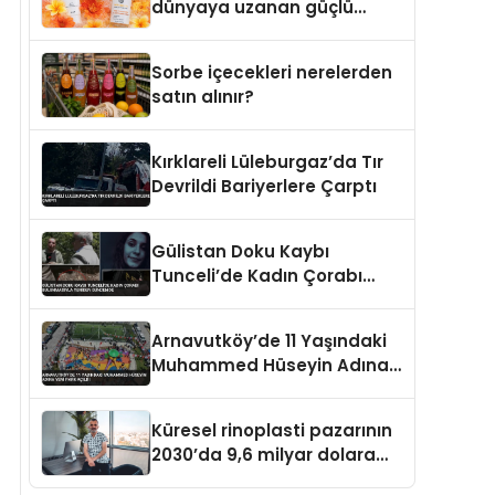
dünyaya uzanan güçlü
büyümesini sürdürüyor
Sorbe içecekleri nerelerden
satın alınır?
Kırklareli Lüleburgaz’da Tır
Devrildi Bariyerlere Çarptı
Gülistan Doku Kaybı
Tunceli’de Kadın Çorabı
Bulunmasıyla Yeniden
Gündemde
Arnavutköy’de 11 Yaşındaki
Muhammed Hüseyin Adına
Yeni Park Açıldı
Küresel rinoplasti pazarının
2030’da 9,6 milyar dolara
ulaşması bekleniyor