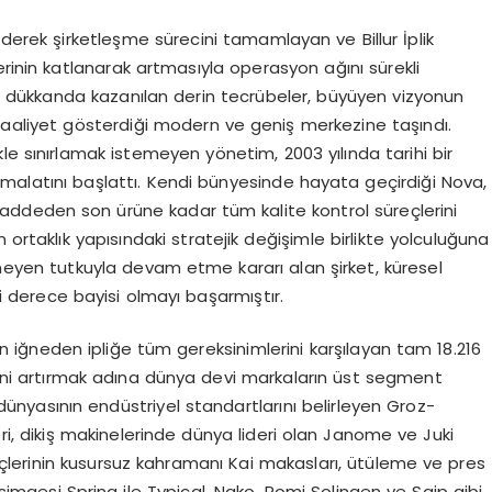
ederek şirketleşme sürecini tamamlayan ve Billur İplik
erinin katlanarak artmasıyla operasyon ağını sürekli
ük dükkanda kazanılan derin tecrübeler, büyüyen vizyonun
n faaliyet gösterdiği modern ve geniş merkezine taşındı.
le sınırlamak istemeyen yönetim, 2003 yılında tarihi bir
imalatını başlattı. Kendi bünyesinde hayata geçirdiği Nova,
maddeden son ürüne kadar tüm kalite kontrol süreçlerini
 ortaklık yapısındaki stratejik değişimle birlikte yolculuğuna
itmeyen tutkuyla devam etme kararı alan şirket, küresel
nci derece bayisi olmayı başarmıştır.
ünün iğneden ipliğe tüm gereksinimlerini karşılayan tam 18.216
esini artırmak adına dünya devi markaların üst segment
dünyasının endüstriyel standartlarını belirleyen Groz-
leri, dikiş makinelerinde dünya lideri olan Janome ve Juki
reçlerinin kusursuz kahramanı Kai makasları, ütüleme ve pres
simgesi Spring ile Typical, Nako, Romi Solingen ve Saip gibi