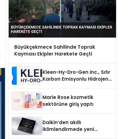
Büyükçekmece Sahilinde Toprak
Kayması Ekipler Harekete Geçti
Kleen-Hy-Dro-Gen Inc., Sıfır
Karbon Emisyonlu Hidrojen
Isıtma Teknolojisinde ISO ve
TSSA Düzenleyici Onaylarını
Marie Rose kozmetik
Aldı
sektörüne giriş yaptı
Daikin’den akıllı
iklimlendirmede yeni
dönem: Madoka Plus