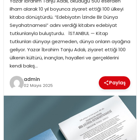
Yazar İbrahim Tanju Adalı, okuduğu 500 eserden
YAŞAM
ilham alarak 10 yıl boyunca ziyaret ettiği 100 ülkeyi
kitaba dönüştürdü. “Edebiyatın İzinde Bir Dünya
MAGAZIN
Seyahatnamesi” adını verdiği kitabını edebiyat
tutkunlarıyla buluşturdu. İSTANBUL — Kitap
SAĞLIK
tutkunları dünyayı gezmeden, dünya onların ayağına
geliyor. Yazar İbrahim Tanju Adalı, ziyaret ettiği 100
SOSYAL HABER
ülkenin kültürü, inançları, hayalleri ve gerçeklerini
kendi bakış…
admin
Paylaş
02 Mayıs 2025