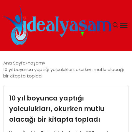
ANASAYFA
Ana Sayfa
Yaşam
10 yıl boyunca yaptığı yolculukları, okurken mutlu olacağı
GÜNDEM
bir kitapta topladı
EKONOMI
10 yıl boyunca yaptığı
İDEAL YAŞAM
yolculukları, okurken mutlu
olacağı bir kitapta topladı
İDEAL SPOR