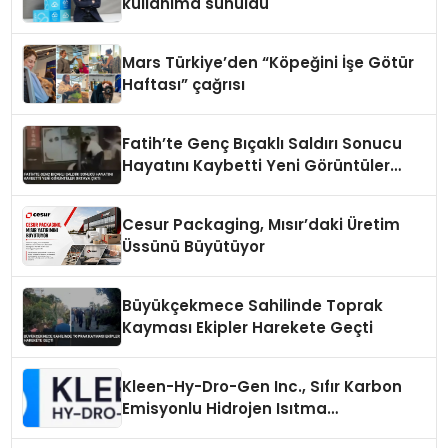
kullanıma sunuldu
Mars Türkiye’den “Köpeğini İşe Götür
Haftası” çağrısı
Fatih’te Genç Bıçaklı Saldırı Sonucu
Hayatını Kaybetti Yeni Görüntüler
Ortaya Çıktı
Cesur Packaging, Mısır’daki Üretim
Üssünü Büyütüyor
Büyükçekmece Sahilinde Toprak
Kayması Ekipler Harekete Geçti
Kleen-Hy-Dro-Gen Inc., Sıfır Karbon
Emisyonlu Hidrojen Isıtma
Teknolojisinde ISO ve TSSA