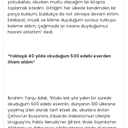
yolculukları, okurken mutlu olacağım bir kitapta
toplamak istedim. Gittiğim her ülkede kendimden bir
parça buldum, buldukça da not almaya devam ettim.
Edebiyat, müzik ve bilime duyduğum sonsuz tutkuyu
kaleme aldım, çağımızda iyi insana duyduğumuz
hasreti anlattım” dedi.
“Yaklaşık 40 yılda okuduğum 500 edebi eserden
ilham aldım”
İbrahim Tanju Adalı, “Kitabı kırk yıla yakın bir sürede
okuduğum 500 edebi eserinin, dünyanın 100 ülkesine
yayılmış izleri olarak tarif etsek de, okurlara Anton
Çehov’un Rusya’sını, Eduardo Galeano’nun izleriyle
Uruguay’ını, Pablo Neruda’nın Şili’sini, Wole Soyinka’nın
Afrikasını ve daha nice edebiyatçının izinde dünyanın