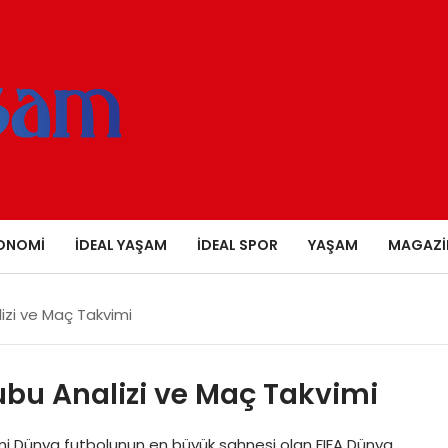
ONOMI
İDEAL YAŞAM
İDEAL SPOR
YAŞAM
MAGAZI
izi ve Maç Takvimi
bu Analizi ve Maç Takvimi
mi Dünya futbolunun en büyük sahnesi olan FIFA Dünya