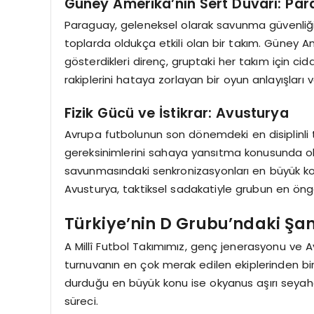
Güney Amerika’nın Sert Duvarı: Pa
Paraguay, geleneksel olarak savunma güvenliği
toplarda oldukça etkili olan bir takım. Güne
gösterdikleri direnç, gruptaki her takım için cid
rakiplerini hataya zorlayan bir oyun anlayışları v
Fizik Gücü ve İstikrar: Avusturya
Avrupa futbolunun son dönemdeki en disiplinli 
gereksinimlerini sahaya yansıtma konusunda ol
savunmasındaki senkronizasyonları en büyük kozl
Avusturya, taktiksel sadakatiyle grubun en ö
Türkiye’nin D Grubu’ndaki Şan
A Millî Futbol Takımımız, genç jenerasyonu ve A
turnuvanın en çok merak edilen ekiplerinden bir
durduğu en büyük konu ise okyanus aşırı seyahat
süreci.