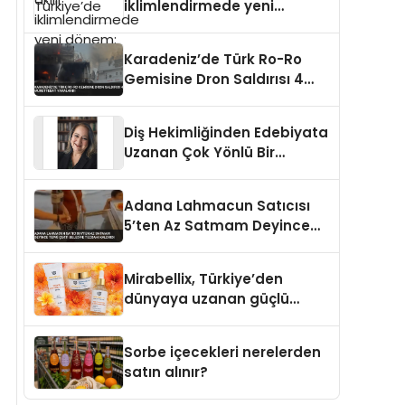
iklimlendirmede yeni
dönem: Madoka Plus
Türkiye’de
Karadeniz’de Türk Ro-Ro
Gemisine Dron Saldırısı 4
Mürettebat Yaralandı
Diş Hekimliğinden Edebiyata
Uzanan Çok Yönlü Bir
Yaşam: Yeşim Şahin Yaman
Adana Lahmacun Satıcısı
5’ten Az Satmam Deyince
Tepki Çekti Belediye
Tezgahı Kaldırdı
Mirabellix, Türkiye’den
dünyaya uzanan güçlü
büyümesini sürdürüyor
Sorbe içecekleri nerelerden
satın alınır?