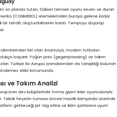
raguay
ni ön planda tutan, fiziksel temaslı oyunu seven ve duran
y Amerika (CONMEBOL) elemelerinden buraya gelene kadar
di bir tehdit oluşturduklarının kanıtı. Tempoyu düşürüp
ar.
takımlarından biri olan Avusturya, modern futbolun
dukça başarılı. Yoğun pres (gegenpressing) ve takım
arı. Türkiye ile Avrupa arenalarından da tanışıklığı bulunan
ngörülemez ekibi konumunda.
sı ve Takım Analizi
vrupa’nın dev kulüplerinde forma giyen lider oyuncularıyla
i. Teknik heyetin turnuva öncesi hazırlık kampında üzerinde
lerin getireceği jet-lag etkisi ve iklim şartlarına uyum