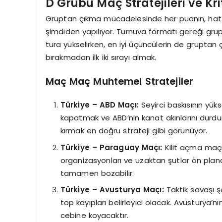
D Grubu Maç Stratejileri ve Kr
Gruptan çıkma mücadelesinde her puanın, hatta
şimdiden yapılıyor. Turnuva formatı gereği grup
tura yükselirken, en iyi üçüncülerin de gruptan 
bırakmadan ilk iki sırayı almak.
Maç Maç Muhtemel Stratejiler
Türkiye – ABD Maçı:
Seyirci baskısının yük
kapatmak ve ABD’nin kanat akınlarını durdur
kırmak en doğru strateji gibi görünüyor.
Türkiye – Paraguay Maçı:
Kilit açma maçı
organizasyonları ve uzaktan şutlar ön plana ç
tamamen bozabilir.
Türkiye – Avusturya Maçı:
Taktik savaşı 
top kayıpları belirleyici olacak. Avusturya’n
cebine koyacaktır.