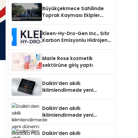
Büyükçekmece Sahilinde
Toprak Kayması Ekipler
Harekete Geçti
Kleen-Hy-Dro-Gen Inc., Sıfır
Karbon Emisyonlu Hidrojen
Isıtma Teknolojisinde ISO ve
TSSA Düzenleyici Onaylarını
Marie Rose kozmetik
Aldı
sektörüne giriş yaptı
Daikin’den akıllı
iklimlendirmede yeni
dönem: Madoka Plus
Türkiye’de
Daikin’den akıllı
iklimlendirmede yeni
dönem: Madoka Plus
Türkiye’de
Daikin’den akıllı