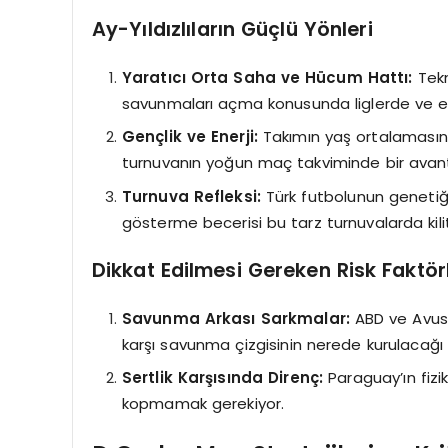
Ay-Yıldızlıların Güçlü Yönleri
Yaratıcı Orta Saha ve Hücum Hattı:
Tekn
savunmaları açma konusunda liglerde ve e
Gençlik ve Enerji:
Takımın yaş ortalamasını
turnuvanın yoğun maç takviminde bir avantaj
Turnuva Refleksi:
Türk futbolunun genetiği
gösterme becerisi bu tarz turnuvalarda kilit
Dikkat Edilmesi Gereken Risk Faktörl
Savunma Arkası Sarkmalar:
ABD ve Avustu
karşı savunma çizgisinin nerede kurulacağı
Sertlik Karşısında Direnç:
Paraguay’ın fizik
kopmamak gerekiyor.