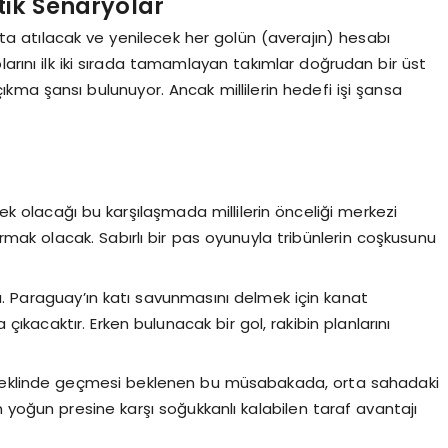
itik Senaryolar
 atılacak ve yenilecek her golün (averajın) hesabı
larını ilk iki sırada tamamlayan takımlar doğrudan bir üst
çıkma şansı bulunuyor. Ancak millilerin hedefi işi şansa
sek olacağı bu karşılaşmada millilerin önceliği merkezi
mak olacak. Sabırlı bir pas oyunuyla tribünlerin coşkusunu
. Paraguay’ın katı savunmasını delmek için kanat
ıkacaktır. Erken bulunacak bir gol, rakibin planlarını
şeklinde geçmesi beklenen bu müsabakada, orta sahadaki
ın yoğun presine karşı soğukkanlı kalabilen taraf avantajı