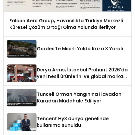
Falcon Aero Group, Havacılıkta Türkiye Merkezli
Küresel Çözüm Ortağı Olma Yolunda İlerliyor
Gördes’te Mıcırlı Yolda Kaza 3 Yaralı
Derya Arms, İstanbul Prohunt 2026’da
yeni nesil ürünlerini ve global marka
vizyonunu sergiledi
Tunceli Orman Yangınına Havadan
Karadan Müdahale Ediliyor
Tencent Hy3 dünya genelinde
kullanıma sunuldu