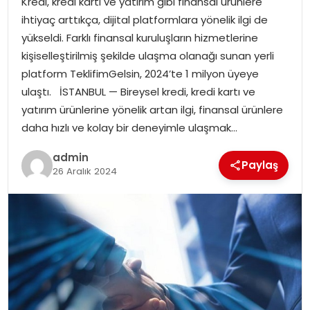
Kredi, kredi kartı ve yatırım gibi finansal ürünlere
YAŞAM
ihtiyaç arttıkça, dijital platformlara yönelik ilgi de
yükseldi. Farklı finansal kuruluşların hizmetlerine
MAGAZIN
kişiselleştirilmiş şekilde ulaşma olanağı sunan yerli
platform TeklifimGelsin, 2024’te 1 milyon üyeye
SAĞLIK
ulaştı. İSTANBUL — Bireysel kredi, kredi kartı ve
yatırım ürünlerine yönelik artan ilgi, finansal ürünlere
SOSYAL HABER
daha hızlı ve kolay bir deneyimle ulaşmak…
admin
Paylaş
26 Aralık 2024