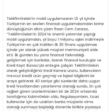
TeklifimGelsin’in mobil uygulamasının 1,5 yıl içinde
Türkiye’nin en sevilen finansal uygulamalarından birine
dönüştüğünün altını çizen İhsan Cem Zararsız,
“TeklifimGelsin’in 2024’te önemli yatırımlar yaptığı
mobil uygulamaları, yıl boyu 1 milyonu aşkın indirmeyle
Türkiye’nin en çok indirilen ilk 30 finans uygulaması
içinde yer alarak yüksek müşteri memnuniyeti elde
etti. İlk günden bu yana finansal farkındalığı
geliştirmek için bankalar, lisanslı finansal kuruluşlar ve
Kredi Kayıt Bürosu’yla entegre çalışan TeklifimGelsin
olarak geliştirdiğimiz Kredi Karnesi ürünü, kullanıcıların
mevcut kredili ürün geçmişi ve kişisel bilgilerini bir
araya getirerek 40 saniye gibi sürelerde daha uygun
kredi fırsatlarından yararlanma olanağı sundu. En çok
rağbet gören ürünlerimizden bir de 2024 ortasında
tanıttığımız KobimGelsin oldu. Regülasyonların, ticari
kullanıcılar için de uzaktan banka müşterisi olma
olanağı sunmaya başladığı dönemle birlikte piyasaya