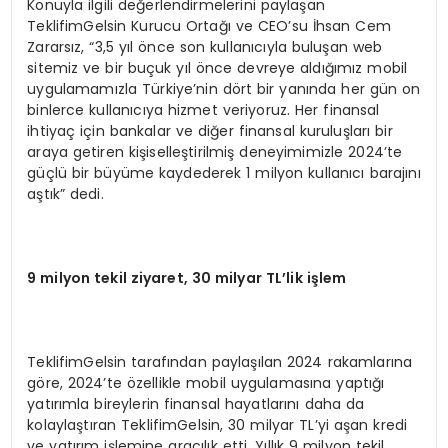
Konuyla ilgili değerlendirmelerini paylaşan
TeklifimGelsin Kurucu Ortağı ve CEO’su İhsan Cem
Zararsız, “3,5 yıl önce son kullanıcıyla buluşan web
sitemiz ve bir buçuk yıl önce devreye aldığımız mobil
uygulamamızla Türkiye’nin dört bir yanında her gün on
binlerce kullanıcıya hizmet veriyoruz. Her finansal
ihtiyaç için bankalar ve diğer finansal kuruluşları bir
araya getiren kişiselleştirilmiş deneyimimizle 2024’te
güçlü bir büyüme kaydederek 1 milyon kullanıcı barajını
aştık” dedi.
9 milyon tekil ziyaret, 30 milyar TL’lik işlem
TeklifimGelsin tarafından paylaşılan 2024 rakamlarına
göre, 2024’te özellikle mobil uygulamasına yaptığı
yatırımla bireylerin finansal hayatlarını daha da
kolaylaştıran TeklifimGelsin, 30 milyar TL’yi aşan kredi
ve yatırım işlemine aracılık etti. Yıllık 9 milyon tekil