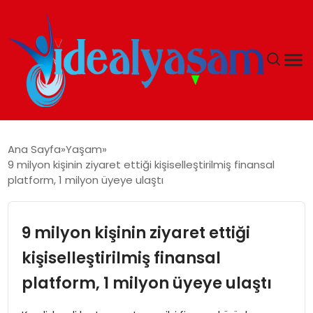
ANASAYFA
Ana Sayfa
Yaşam
9 milyon kişinin ziyaret ettiği kişiselleştirilmiş finansal
GÜNDEM
platform, 1 milyon üyeye ulaştı
EKONOMI
9 milyon kişinin ziyaret ettiği
İDEAL YAŞAM
kişiselleştirilmiş finansal
platform, 1 milyon üyeye ulaştı
İDEAL SPOR