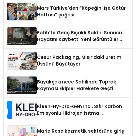
Mars Türkiye’den “Köpeğini İşe Götür
Haftası” çağrısı
Fatih’te Genç Bıçaklı Saldırı Sonucu
Hayatını Kaybetti Yeni Görüntüler
Ortaya Çıktı
Cesur Packaging, Mısır’daki Üretim
Üssünü Büyütüyor
Büyükçekmece Sahilinde Toprak
Kayması Ekipler Harekete Geçti
Kleen-Hy-Dro-Gen Inc., Sıfır Karbon
Emisyonlu Hidrojen Isıtma
Teknolojisinde ISO ve TSSA
Düzenleyici Onaylarını Aldı
Marie Rose kozmetik sektörüne giriş