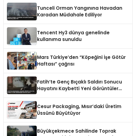
Tunceli Orman Yangınına Havadan
Karadan Müdahale Ediliyor
Tencent Hy3 dünya genelinde
kullanıma sunuldu
Mars Türkiye’den “Köpeğini İşe Götür
Haftası” çağrısı
Fatih’te Genç Bıçaklı Saldırı Sonucu
Hayatını Kaybetti Yeni Görüntüler
Ortaya Çıktı
Cesur Packaging, Mısır’daki Üretim
Üssünü Büyütüyor
Büyükçekmece Sahilinde Toprak