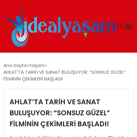
ANASAYFA
Ana Sayfa
Yaşam
AHLAT’TA TARİH VE SANAT BULUŞUYOR: “SONSUZ GÜZEL”
GÜNDEM
FİLMİNİN ÇEKİMLERİ BAŞLADI!
EKONOMI
AHLAT’TA TARİH VE SANAT
İDEAL YAŞAM
BULUŞUYOR: “SONSUZ GÜZEL”
FİLMİNİN ÇEKİMLERİ BAŞLADI!
İDEAL SPOR