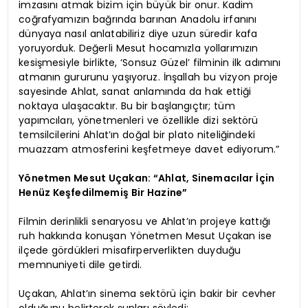
imzasını atmak bizim için büyük bir onur. Kadim
coğrafyamızın bağrında barınan Anadolu irfanını
dünyaya nasıl anlatabiliriz diye uzun süredir kafa
yoruyorduk. Değerli Mesut hocamızla yollarımızın
kesişmesiyle birlikte, ‘Sonsuz Güzel’ filminin ilk adımını
atmanın gururunu yaşıyoruz. İnşallah bu vizyon proje
sayesinde Ahlat, sanat anlamında da hak ettiği
noktaya ulaşacaktır. Bu bir başlangıçtır; tüm
yapımcıları, yönetmenleri ve özellikle dizi sektörü
temsilcilerini Ahlat’ın doğal bir plato niteliğindeki
muazzam atmosferini keşfetmeye davet ediyorum.”
Yönetmen Mesut Uçakan: “Ahlat, Sinemacılar İçin
Henüz Keşfedilmemiş Bir Hazine”
Filmin derinlikli senaryosu ve Ahlat’ın projeye kattığı
ruh hakkında konuşan Yönetmen Mesut Uçakan ise
ilçede gördükleri misafirperverlikten duyduğu
memnuniyeti dile getirdi.
Uçakan, Ahlat’ın sinema sektörü için bakir bir cevher
olduğunu belirterek şunları söyledi: