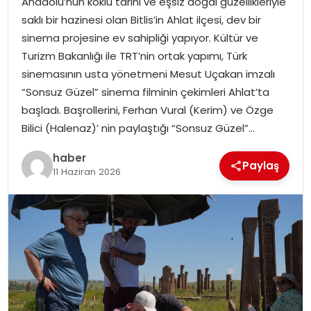
Anadolu’nun köklü tarihi ve eşsiz doğal güzellikleriyle
YAŞAM
saklı bir hazinesi olan Bitlis’in Ahlat ilçesi, dev bir
sinema projesine ev sahipliği yapıyor. Kültür ve
MAGAZIN
Turizm Bakanlığı ile TRT’nin ortak yapımı, Türk
sinemasının usta yönetmeni Mesut Uçakan imzalı
SAĞLIK
“Sonsuz Güzel” sinema filminin çekimleri Ahlat’ta
başladı. Başrollerini, Ferhan Vural (Kerim) ve Özge
SOSYAL HABER
Bilici (Halenaz)’ nin paylaştığı “Sonsuz Güzel”…
haber
Paylaş
11 Haziran 2026