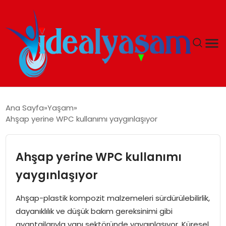
ANASAYFA
Ana Sayfa
Yaşam
Ahşap yerine WPC kullanımı yaygınlaşıyor
GÜNDEM
EKONOMI
Ahşap yerine WPC kullanımı
yaygınlaşıyor
İDEAL YAŞAM
Ahşap-plastik kompozit malzemeleri sürdürülebilirlik,
İDEAL SPOR
dayanıklılık ve düşük bakım gereksinimi gibi
avantajlarıyla yapı sektöründe yaygınlaşıyor. Küresel