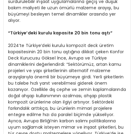
sürdürülebilir inşaat uygulamalarına geçiş ve düşük
bakım maliyeti ile uzun ömürlü malzeme arayışı, bu
büyümeyi besleyen temel dinamikler arasında yer
alıyor.
“Türkiye’deki kurulu kapasite 20 bin tonu aştı”
2024’te Türkiye’deki kurulu kompozit deck üretim
kapasitesinin 20 bin tonu aştığına dikkat çeken Konfor
Deck Kurucusu Göksel İnce, Avrupa ve Türkiye
dinamiklerini değerlendirdi: “Sektörümüz, artan kamu
projeleri ve yapı şirketlerinin alternatif malzeme
arayışlarıyla önemli bir büyümeye girdi. Yerli şirketlerin
bu talebe hızlı yanıt verebilmesi giderek önem
kazanıyor. Özellikle dış cephe ve zemin kaplamalarında
doğal ahşap kullanımının azalması, ahşap plastik
kompozit ürünlerine olan ilgiyi artırıyor. Sektördeki
farkındalık arttıkça, bu ürünlerin mimari projelere
entegre edilme hızı da paralel biçimde yükseliyor.
Ayrıca, Avrupa Birliği’nin karbon salımı politikalarına
uyum sağlamak isteyen mimar ve inşaat şirketleri, bu
tür çevre dostu malzemelere yöneliyor. Türkiye’de ise