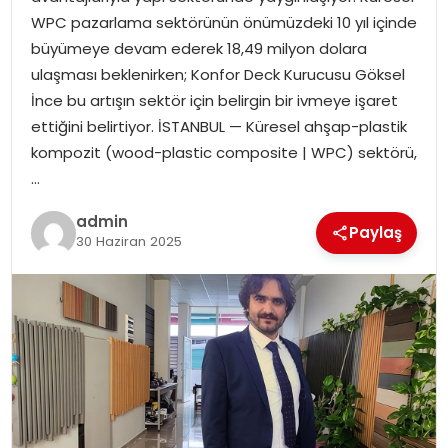
YAŞAM
WPC pazarlama sektörünün önümüzdeki 10 yıl içinde
büyümeye devam ederek 18,49 milyon dolara
MAGAZIN
ulaşması beklenirken; Konfor Deck Kurucusu Göksel
İnce bu artışın sektör için belirgin bir ivmeye işaret
SAĞLIK
ettiğini belirtiyor. İSTANBUL — Küresel ahşap-plastik
kompozit (wood-plastic composite | WPC) sektörü,
SOSYAL HABER
…
admin
Paylaş
30 Haziran 2025