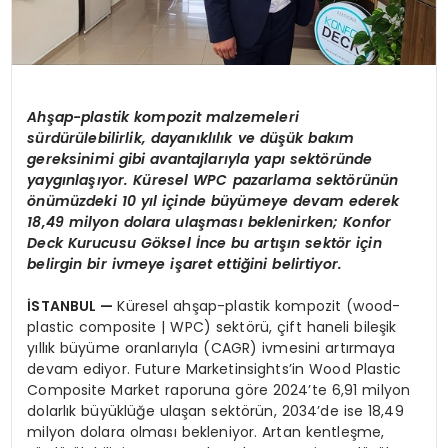
Ah
şap-plastik kompozit malzemeleri
sürdürülebilirlik, dayanıklılık ve düşük bakım
gereksinimi gibi avantajlarıyla yapı sekt
ö
ründe
yaygınlaşıyor. Küresel WPC pazarlama sekt
ö
rünün
ö
nümüzdeki 10
y
ıl içinde büyümeye devam ederek
18,49 milyon dolara ulaş
mas
ı beklenirken; K
onfor
Deck
Kurucusu G
ö
ksel İnce bu artışın sekt
ö
r için
belirgin bir ivmeye işaret ettiğini belirtiyor.
İSTANBUL
—
Küresel ahşap-plastik kompozit (wood-
plastic composite | WPC) sektörü, çift haneli bileşik
yıllık büyüme oranlarıyla (CAGR) ivmesini artırmaya
devam ediyor. Future Marketinsights’in Wood Plastic
Composite Market raporuna göre 2024’te 6,91 milyon
dolarlık büyüklüğe ulaşan sektörün, 2034’de ise 18,49
milyon dolara olması bekleniyor. Artan kentleşme,