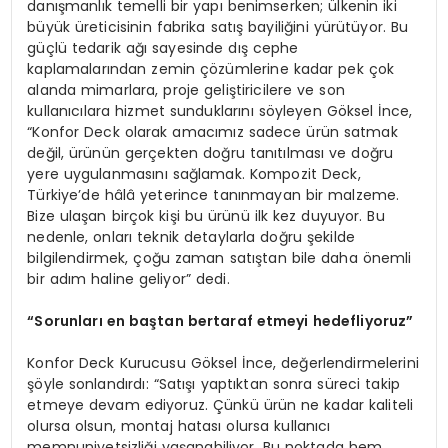
danışmanlık temelli bir yapı benimserken; ülkenin iki
büyük üreticisinin fabrika satış bayiliğini yürütüyor. Bu
güçlü tedarik ağı sayesinde dış cephe
kaplamalarından zemin çözümlerine kadar pek çok
alanda mimarlara, proje geliştiricilere ve son
kullanıcılara hizmet sunduklarını söyleyen Göksel İnce,
“Konfor Deck olarak amacımız sadece ürün satmak
değil, ürünün gerçekten doğru tanıtılması ve doğru
yere uygulanmasını sağlamak. Kompozit Deck,
Türkiye’de hâlâ yeterince tanınmayan bir malzeme.
Bize ulaşan birçok kişi bu ürünü ilk kez duyuyor. Bu
nedenle, onları teknik detaylarla doğru şekilde
bilgilendirmek, çoğu zaman satıştan bile daha önemli
bir adım haline geliyor” dedi.
“Sorunları en baştan bertaraf etmeyi hedefliyoruz”
Konfor Deck Kurucusu Göksel İnce, değerlendirmelerini
şöyle sonlandırdı: “Satışı yaptıktan sonra süreci takip
etmeye devam ediyoruz. Çünkü ürün ne kadar kaliteli
olursa olsun, montaj hatası olursa kullanıcı
memnuniyetsizliği yaşanabiliyor. Bu noktada hem