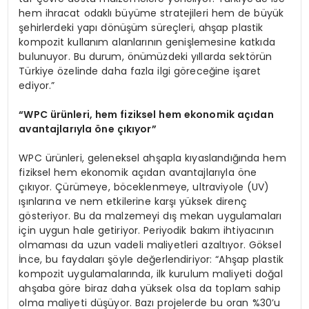
hem ihracat odaklı büyüme stratejileri hem de büyük
şehirlerdeki yapı dönüşüm süreçleri, ahşap plastik
kompozit kullanım alanlarının genişlemesine katkıda
bulunuyor. Bu durum, önümüzdeki yıllarda sektörün
Türkiye özelinde daha fazla ilgi göreceğine işaret
ediyor.”
“
WPC ürünleri, hem fiziksel hem ekonomik açıdan
avantajlarıyla
öne çıkıyor”
WPC ürünleri, geleneksel ahşapla kıyaslandığında hem
fiziksel hem ekonomik açıdan avantajlarıyla öne
çıkıyor. Çürümeye, böceklenmeye, ultraviyole (UV)
ışınlarına ve nem etkilerine karşı yüksek direnç
gösteriyor. Bu da malzemeyi dış mekan uygulamaları
için uygun hale getiriyor. Periyodik bakım ihtiyacının
olmaması da uzun vadeli maliyetleri azaltıyor. Göksel
İnce, bu faydaları şöyle değerlendiriyor: “Ahşap plastik
kompozit uygulamalarında, ilk kurulum maliyeti doğal
ahşaba göre biraz daha yüksek olsa da toplam sahip
olma maliyeti düşüyor. Bazı projelerde bu oran %30’u