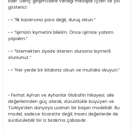
lider. Genç girişimcilere verdiği mesajlar içten ve yol
gösterici:
◦ • “İlk kazancınız para değil, duruş olsun.”
◦ • “İşimizin kıymetini bilelim. Önce işimize yatırım
yapalım.”
◦ • “İstemekten ziyade istenen olursanız kıymetli
olursunuz.”
◦ • “Her yerde bir kitabınız olsun ve mutlaka okuyun.”
◦ Ferhat Ayhan ve Ayhanlar Global’in hikayesi; aile
değerlerinden güç alarak, dürüstlükle büyüyen ve
Türkiye’den dünyaya uzanan bir başarı modelidir. Bu
model, sadece ticarette değil; insani değerlerde de
sürdürülebilir bir iz bırakma çabasıdır.