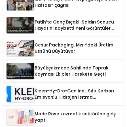
Haftası” çağrısı
Fatih’te Genç Bıçaklı Saldırı Sonucu
Hayatını Kaybetti Yeni Görüntüler
Ortaya Çıktı
Cesur Packaging, Mısır’daki Üretim
Üssünü Büyütüyor
Büyükçekmece Sahilinde Toprak
Kayması Ekipler Harekete Geçti
Kleen-Hy-Dro-Gen Inc., Sıfır Karbon
Emisyonlu Hidrojen Isıtma
Teknolojisinde ISO ve TSSA
Düzenleyici Onaylarını Aldı
Marie Rose kozmetik sektörüne giriş
yaptı