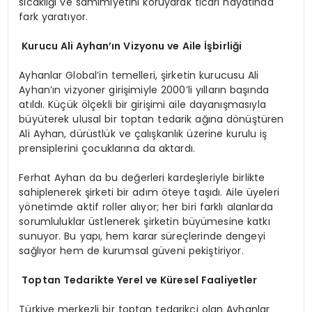
sıcaklığı ve samimiyetini koruyarak ticari hayatında
fark yaratıyor.
Kurucu Ali Ayhan’ın Vizyonu ve Aile İşbirliği
Ayhanlar Global’in temelleri, şirketin kurucusu Ali
Ayhan’ın vizyoner girişimiyle 2000’li yılların başında
atıldı. Küçük ölçekli bir girişimi aile dayanışmasıyla
büyüterek ulusal bir toptan tedarik ağına dönüştüren
Ali Ayhan, dürüstlük ve çalışkanlık üzerine kurulu iş
prensiplerini çocuklarına da aktardı.
Ferhat Ayhan da bu değerleri kardeşleriyle birlikte
sahiplenerek şirketi bir adım öteye taşıdı. Aile üyeleri
yönetimde aktif roller alıyor; her biri farklı alanlarda
sorumluluklar üstlenerek şirketin büyümesine katkı
sunuyor. Bu yapı, hem karar süreçlerinde dengeyi
sağlıyor hem de kurumsal güveni pekiştiriyor.
Toptan Tedarikte Yerel ve Küresel Faaliyetler
Türkiye merkezli bir toptan tedarikçi olan Ayhanlar