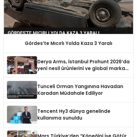
Gördes’te Mıcırlı Yolda Kaza 3 Yaralı
Derya Arms, İstanbul Prohunt 2026’da
yeni nesil ürünlerini ve global marka
vizyonunu sergiledi
Tunceli Orman Yangınına Havadan
Karadan Müdahale Ediliyor
Tencent Hy3 dünya genelinde
kullanıma sunuldu
Mars Türkiye’den “Köpeğini İşe Götür