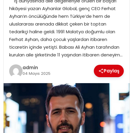
İş dünyasında aile değerleriyle örülen bir başarı
YAŞAM
hikâyesi yazan Ayhanlar Global, genç CEO Ferhat
Ayhan’ın öncülüğünde hem Türkiye’de hem de
MAGAZIN
uluslararası arenada dikkat çeken bir toptan
tedarikçi haline geldi. 1991 Malatya doğumlu olan
SAĞLIK
Ferhat Ayhan, daha çocuk yaşlardan itibaren
ticaretin içinde yetişti. Babası Ali Ayhan tarafından
SOSYAL HABER
kurulan aile şirketinde 11 yaşından itibaren deneyim…
admin
Paylaş
04 Mayıs 2025