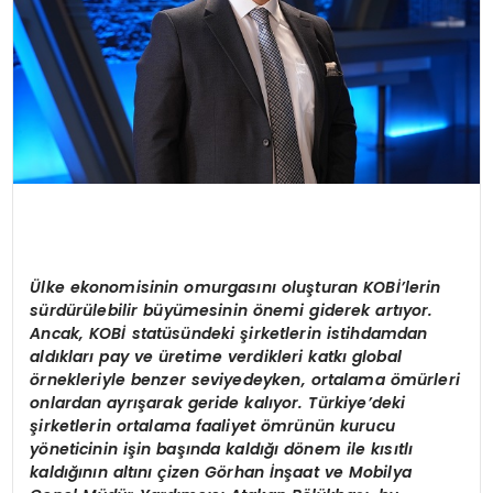
Ülke ekonomisinin omurgasını oluşturan KOBİ’lerin
sürdürülebilir büyümesinin önemi giderek artıyor.
Ancak,
KOB
İ statüsündeki şirketlerin istihdamdan
aldıkları pay ve üretime verdikleri katkı global
örnekleriyle benzer seviyedey
ken
, ortalama ömürleri
onlardan ayrışarak geride kalıyor. Türkiye’deki
şirketlerin ortalama faaliyet ömrünün kurucu
yöneticinin işin başında kaldığı dönem ile kısıtlı
kaldığını
n alt
ını ç
izen G
örhan İnşaat ve Mobilya