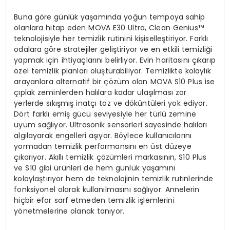
Buna göre günlük yaşamında yoğun tempoya sahip
olanlara hitap eden MOVA E30 Ultra, Clean Genius™
teknolojisiyle her temizlik rutinini kişiselleştiriyor. Farklı
odalara göre stratejiler geliştiriyor ve en etkili temizliği
yapmak için ihtiyaçlarını belirliyor. Evin haritasını çıkarıp
özel temizlik planları oluşturabiliyor. Temizlikte kolaylık
arayanlara alternatif bir çözüm olan MOVA S10 Plus ise
çıplak zeminlerden halılara kadar ulaşılması zor
yerlerde sıkışmış inatçı toz ve döküntüleri yok ediyor.
Dört farklı emiş gücü seviyesiyle her türlü zemine
uyum sağlıyor. Ultrasonik sensörleri sayesinde halıları
algılayarak engelleri aşıyor. Böylece kullanıcılarını
yormadan temizlik performansını en üst düzeye
çıkarıyor. Akıllı temizlik çözümleri markasının, S10 Plus
ve S10 gibi ürünleri de hem günlük yaşamını
kolaylaştırıyor hem de teknolojinin temizlik rutinlerinde
fonksiyonel olarak kullanılmasını sağlıyor. Annelerin
hiçbir efor sarf etmeden temizlik işlemlerini
yönetmelerine olanak tanıyor.