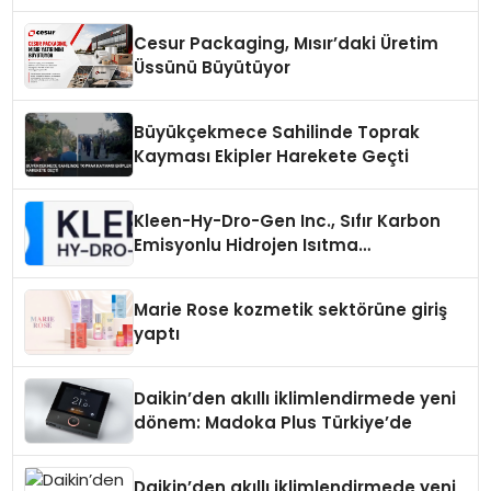
Ortaya Çıktı
Cesur Packaging, Mısır’daki Üretim
Üssünü Büyütüyor
Büyükçekmece Sahilinde Toprak
Kayması Ekipler Harekete Geçti
Kleen-Hy-Dro-Gen Inc., Sıfır Karbon
Emisyonlu Hidrojen Isıtma
Teknolojisinde ISO ve TSSA
Düzenleyici Onaylarını Aldı
Marie Rose kozmetik sektörüne giriş
yaptı
Daikin’den akıllı iklimlendirmede yeni
dönem: Madoka Plus Türkiye’de
Daikin’den akıllı iklimlendirmede yeni