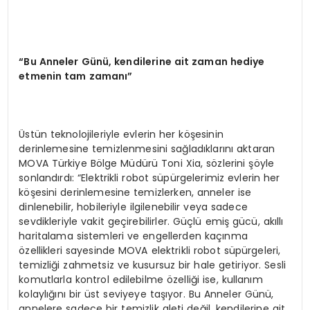
“
Bu Anneler G
ü
n
ü
, kendilerine ait zaman hediye
etmenin tam zaman
ı”
Üstün teknolojileriyle evlerin her köşesinin
derinlemesine temizlenmesini sağladıklarını aktaran
MOVA Türkiye Bölge Müdürü Toni Xia, sözlerini şöyle
sonlandırdı: “Elektrikli robot süpürgelerimiz evlerin her
köşesini derinlemesine temizlerken, anneler ise
dinlenebilir, hobileriyle ilgilenebilir veya sadece
sevdikleriyle vakit geçirebilirler. Güçlü emiş gücü, akıllı
haritalama sistemleri ve engellerden kaçınma
özellikleri sayesinde MOVA elektrikli robot süpürgeleri,
temizliği zahmetsiz ve kusursuz bir hale getiriyor. Sesli
komutlarla kontrol edilebilme özelliği ise, kullanım
kolaylığını bir üst seviyeye taşıyor. Bu Anneler Günü,
annelere sadece bir temizlik aleti değil, kendilerine ait