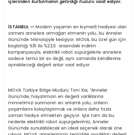
i
ş
lerinden kurtulman
ı
n getirdi
ğ
i huzuru vaat ediyor.
İ
STANBUL
—
Modern yaşamın en kıymetli hediyesi olan
zamanı annelere armağan etmenin yolu, bu Anneler
Günü’nde teknolojiyle kesişiyor. MOVA, bu özel gün için
başlattığı %15 ila %23,5 arasındaki indirim
kampanyasıyla, elektrikli robot süpürgelerle annelere
sadece temiz bir ev değil, aynı zamanda kendilerine
ayırabileceği değerli anlar vaat ediyor.
MOVA Türkiye Bölge Müdürü Toni Xia, “Anneler
Günü’nde, hayatımızın en değerli varlıklarına
minnetimizi sunmanın en anlamlı yolu, onların
yaşamlarını kolaylaştırmak ve onlara daha fazla
zaman hediye etmekten geçiyor. İşte tam da bu
nedenle elektrikli robot süpürgelerimiz, Anneler
Günü’nde sunulabilecek en ideal seçenek olarak öne
çıkıyor. MOVA, annelerimizin temizliğe ayırdıkları değerli