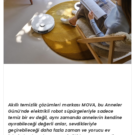
Ak
ı
ll
ı
temizlik
çö
z
ü
mleri markas
ı
MOVA, bu Anneler
G
ü
n
ü’
nde elektrikli robot s
ü
p
ü
rgeleriyle sadece
temiz bir ev de
ğ
il, ayn
ı
zamanda annelerin kendine
ay
ı
rabilece
ğ
i de
ğ
erli anlar, sevdikleriyle
ge
ç
irebilece
ğ
i daha fazla zaman ve yorucu ev