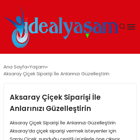
ANASAYFA
Ana Sayfa
Yaşam
Aksaray Çiçek Siparişi İle Anlarınızı Güzelleştirin
GÜNDEM
EKONOMI
Aksaray Çiçek Siparişi İle
Anlarınızı Güzelleştirin
İDEAL YAŞAM
Aksaray Çiçek Siparişi İle Anlarınızı Güzelleştirin
İDEAL SPOR
Aksaray’da çiçek siparişi vermek isteyenler için
Saray Çiçek, sunduğu çeşitli ürünlerle öne çıkıyor.