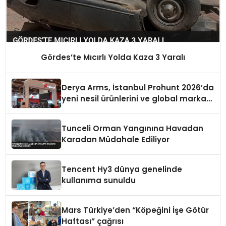
Gördes’te Mıcırlı Yolda Kaza 3 Yaralı
Derya Arms, İstanbul Prohunt 2026’da
yeni nesil ürünlerini ve global marka
vizyonunu sergiledi
Tunceli Orman Yangınına Havadan
Karadan Müdahale Ediliyor
Tencent Hy3 dünya genelinde
kullanıma sunuldu
Mars Türkiye’den “Köpeğini İşe Götür
Haftası” çağrısı