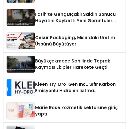
Fatih’te Genç Bıçaklı Saldırı Sonucu
Hayatını Kaybetti Yeni Görüntüler
Ortaya Çıktı
Cesur Packaging, Mısır’daki Üretim
Üssünü Büyütüyor
Büyükçekmece Sahilinde Toprak
Kayması Ekipler Harekete Geçti
Kleen-Hy-Dro-Gen Inc., Sıfır Karbon
Emisyonlu Hidrojen Isıtma
Teknolojisinde ISO ve TSSA
Düzenleyici Onaylarını Aldı
Marie Rose kozmetik sektörüne giriş
yaptı