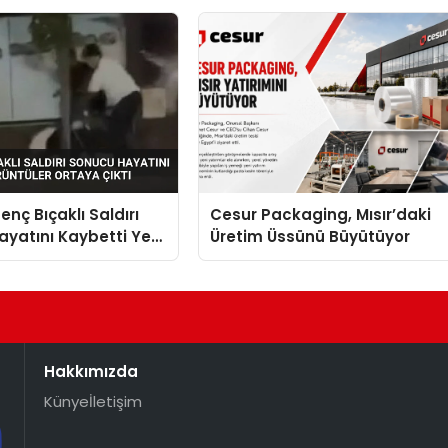
enç Bıçaklı Saldırı
Cesur Packaging, Mısır’daki
yatını Kaybetti Yeni
Üretim Üssünü Büyütüyor
r Ortaya Çıktı
Hakkımızda
Künye
İletişim