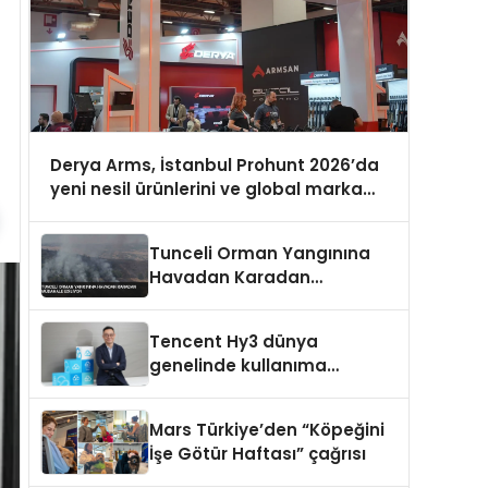
Derya Arms, İstanbul Prohunt 2026’da
yeni nesil ürünlerini ve global marka
vizyonunu sergiledi
Tunceli Orman Yangınına
Havadan Karadan
Müdahale Ediliyor
Tencent Hy3 dünya
genelinde kullanıma
sunuldu
Mars Türkiye’den “Köpeğini
İşe Götür Haftası” çağrısı