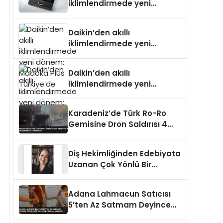
iklimlendirmede yeni
dönem: Madoka Plus
Türkiye’de
Daikin’den akıllı
iklimlendirmede yeni
dönem: Madoka Plus
Türkiye’de
Daikin’den akıllı
iklimlendirmede yeni
dönem: Madoka Plus
Türkiye’de
Karadeniz’de Türk Ro-Ro
Gemisine Dron Saldırısı 4
Mürettebat Yaralandı
Diş Hekimliğinden Edebiyata
Uzanan Çok Yönlü Bir
Yaşam: Yeşim Şahin Yaman
Adana Lahmacun Satıcısı
5’ten Az Satmam Deyince
Tepki Çekti Belediye