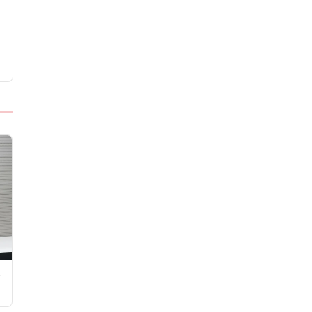
Tezgahı Kaldırdı
e