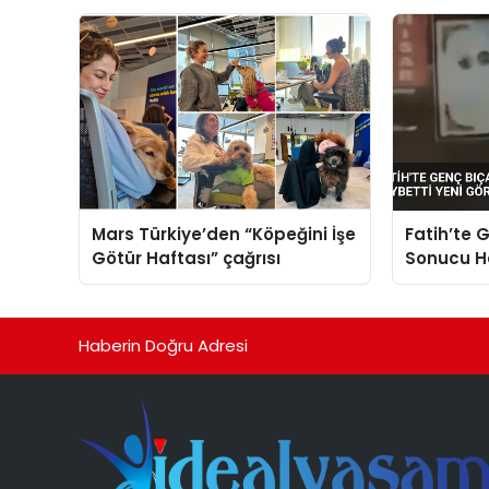
sergiledi
Mars Türkiye’den “Köpeğini İşe
Fatih’te G
Götür Haftası” çağrısı
Sonucu Ha
Görüntüle
Haberin Doğru Adresi