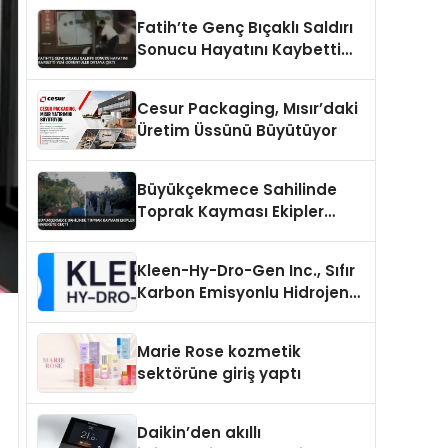
Fatih’te Genç Bıçaklı Saldırı
Sonucu Hayatını Kaybetti
Yeni Görüntüler Ortaya Çıktı
Cesur Packaging, Mısır’daki
Üretim Üssünü Büyütüyor
Büyükçekmece Sahilinde
Toprak Kayması Ekipler
Harekete Geçti
Kleen-Hy-Dro-Gen Inc., Sıfır
Karbon Emisyonlu Hidrojen
Isıtma Teknolojisinde ISO ve
TSSA Düzenleyici Onaylarını
Marie Rose kozmetik
Aldı
sektörüne giriş yaptı
Daikin’den akıllı