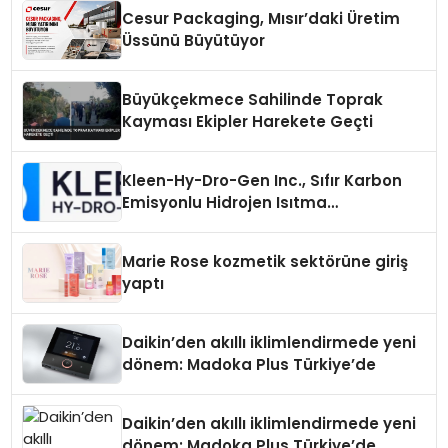
Cesur Packaging, Mısır’daki Üretim
Üssünü Büyütüyor
Büyükçekmece Sahilinde Toprak
Kayması Ekipler Harekete Geçti
Kleen-Hy-Dro-Gen Inc., Sıfır Karbon
Emisyonlu Hidrojen Isıtma
Teknolojisinde ISO ve TSSA
Düzenleyici Onaylarını Aldı
Marie Rose kozmetik sektörüne giriş
yaptı
Daikin’den akıllı iklimlendirmede yeni
dönem: Madoka Plus Türkiye’de
Daikin’den akıllı iklimlendirmede yeni
dönem: Madoka Plus Türkiye’de