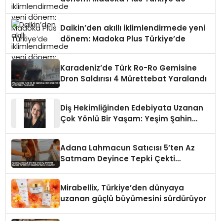
Daikin’den akıllı iklimlendirmede yeni
dönem: Madoka Plus Türkiye’de
Karadeniz’de Türk Ro-Ro Gemisine
Dron Saldırısı 4 Mürettebat Yaralandı
Diş Hekimliğinden Edebiyata Uzanan
Çok Yönlü Bir Yaşam: Yeşim Şahin
Yaman
Adana Lahmacun Satıcısı 5’ten Az
Satmam Deyince Tepki Çekti
Belediye Tezgahı Kaldırdı
Mirabellix, Türkiye’den dünyaya
uzanan güçlü büyümesini sürdürüyor