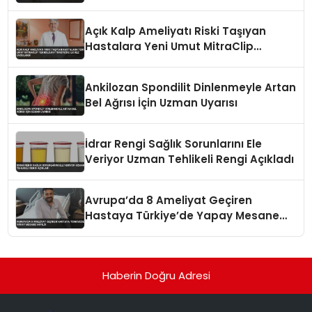
Açık Kalp Ameliyatı Riski Taşıyan
Hastalara Yeni Umut MitraClip
Teknolojisi Türkiye’de İlk Kez
Uygulandı
Ankilozan Spondilit Dinlenmeyle Artan
Bel Ağrısı İçin Uzman Uyarısı
İdrar Rengi Sağlık Sorunlarını Ele
Veriyor Uzman Tehlikeli Rengi Açıkladı
Avrupa’da 8 Ameliyat Geçiren
Hastaya Türkiye’de Yapay Mesane
Yapıldı
Haberin Doğru Adresi