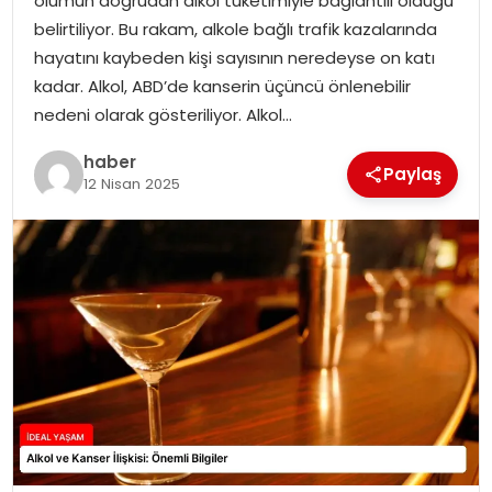
ölümün doğrudan alkol tüketimiyle bağlantılı olduğu
YAŞAM
belirtiliyor. Bu rakam, alkole bağlı trafik kazalarında
hayatını kaybeden kişi sayısının neredeyse on katı
MAGAZIN
kadar. Alkol, ABD’de kanserin üçüncü önlenebilir
nedeni olarak gösteriliyor. Alkol…
SAĞLIK
haber
Paylaş
SOSYAL HABER
12 Nisan 2025