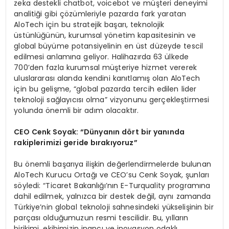
zeka destekli chatbot, voicebot ve müşteri deneyimi
analitiği gibi çözümleriyle pazarda fark yaratan
AloTech için bu stratejik başarı, teknolojik
üstünlüğünün, kurumsal yönetim kapasitesinin ve
global büyüme potansiyelinin en üst düzeyde tescil
edilmesi anlamına geliyor. Halihazırda 63 ülkede
700’den fazla kurumsal müşteriye hizmet vererek
uluslararası alanda kendini kanıtlamış olan AloTech
için bu gelişme, “global pazarda tercih edilen lider
teknoloji sağlayıcısı olma” vizyonunu gerçekleştirmesi
yolunda önemli bir adım olacaktır.
CEO Cenk Soyak: “Dünyanın d
ö
rt bir yanında
rakiplerimizi geride bırakıyoruz”
Bu önemli başarıya ilişkin değerlendirmelerde bulunan
AloTech Kurucu Ortağı ve CEO’su Cenk Soyak, şunları
söyledi: “Ticaret Bakanlığı’nın E-Turquality programına
dahil edilmek, yalnızca bir destek değil, aynı zamanda
Türkiye’nin global teknoloji sahnesindeki yükselişinin bir
parçası olduğumuzun resmi tescilidir. Bu, yılların
birikimi, ekibimizin inancı ve inovasyon odaklı