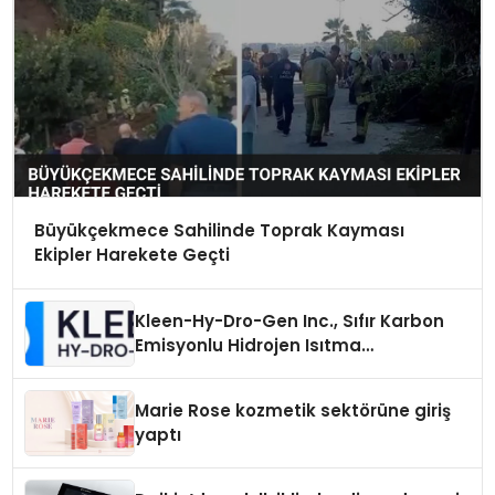
Büyükçekmece Sahilinde Toprak Kayması
Ekipler Harekete Geçti
Kleen-Hy-Dro-Gen Inc., Sıfır Karbon
Emisyonlu Hidrojen Isıtma
Teknolojisinde ISO ve TSSA
Düzenleyici Onaylarını Aldı
Marie Rose kozmetik sektörüne giriş
yaptı