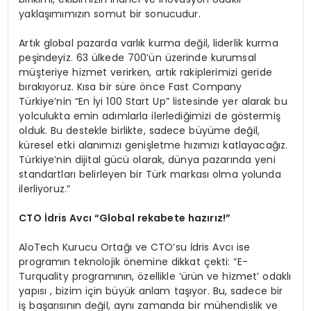
yaklaşımımızın somut bir sonucudur.
Artık global pazarda varlık kurma değil, liderlik kurma
peşindeyiz. 63 ülkede 700’ün üzerinde kurumsal
müşteriye hizmet verirken, artık rakiplerimizi geride
bırakıyoruz. Kısa bir süre önce Fast Company
Türkiye’nin “En İyi 100 Start Up” listesinde yer alarak bu
yolculukta emin adımlarla ilerlediğimizi de göstermiş
olduk. Bu destekle birlikte, sadece büyüme değil,
küresel etki alanımızı genişletme hızımızı katlayacağız.
Türkiye’nin dijital gücü olarak, dünya pazarında yeni
standartları belirleyen bir Türk markası olma yolunda
ilerliyoruz.”
C
TO
İdris Avcı “Global rekabete hazırı
z!
”
AloTech Kurucu Ortağı ve CTO’su İdris Avcı ise
programın teknolojik önemine dikkat çekti: “E-
Turquality programının, özellikle ‘ürün ve hizmet’ odaklı
yapısı , bizim için büyük anlam taşıyor. Bu, sadece bir
iş başarısının değil, aynı zamanda bir mühendislik ve