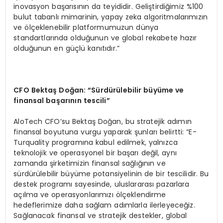
inovasyon başarısının da teyididir. Geliştirdiğimiz %100
bulut tabanlı mimarinin, yapay zeka algoritmalarımızın
ve ölçeklenebilir platformumuzun dünya
standartlarında olduğunun ve global rekabete hazır
olduğunun en güçlü kanıtıdır.”
CFO Bektaş Doğ
an: “S
ürdürülebilir büyüme ve
finansal başarının t
escili”
AloTech CFO’su Bektaş Doğan, bu stratejik adımın
finansal boyutuna vurgu yaparak şunları belirtti: “E-
Turquality programına kabul edilmek, yalnızca
teknolojik ve operasyonel bir başarı değil, aynı
zamanda şirketimizin finansal sağlığının ve
sürdürülebilir büyüme potansiyelinin de bir tescilidir. Bu
destek programı sayesinde, uluslararası pazarlara
açılma ve operasyonlarımızı ölçeklendirme
hedeflerimize daha sağlam adımlarla ilerleyeceğiz.
Sağlanacak finansal ve stratejik destekler, global