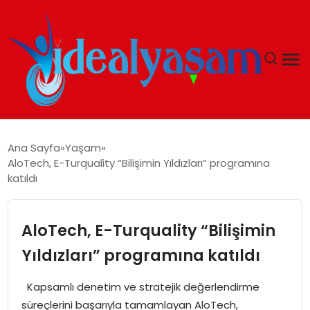
ANASAYFA
Ana Sayfa
Yaşam
AloTech, E-Turquality “Bilişimin Yıldızları” programına
GÜNDEM
katıldı
EKONOMI
AloTech, E-Turquality “Bilişimin
İDEAL YAŞAM
Yıldızları” programına katıldı
İDEAL SPOR
Kapsamlı denetim ve stratejik değerlendirme
süreçlerini başarıyla tamamlayan AloTech,