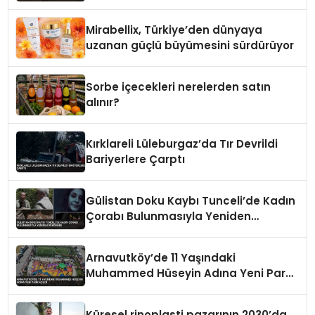
Belediye Tezgahı Kaldırdı
Mirabellix, Türkiye’den dünyaya
uzanan güçlü büyümesini sürdürüyor
Sorbe içecekleri nerelerden satın
alınır?
Kırklareli Lüleburgaz’da Tır Devrildi
Bariyerlere Çarptı
Gülistan Doku Kaybı Tunceli’de Kadın
Çorabı Bulunmasıyla Yeniden
Gündemde
Arnavutköy’de 11 Yaşındaki
Muhammed Hüseyin Adına Yeni Park
Açıldı
Küresel rinoplasti pazarının 2030’da