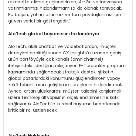
rekabette elimizi güçlendirirken, Ar-Ge ve inovasyon
yatırımlarımızı hızlandırmamıza da olanak tanıyacak.
Bu başarı, yatırımcılarımız ve tüm paydaşlarımız için
güven verici bir göstergedir.”
A
loTech
global büyümesini hızlandırıyor
AloTech, akıllı chatbot ve voicebotlardan, müşteri
deneyimi analitiği sunan CX Insights’a uzanan geniş
ürün portföyüyle çok kanallı (omnichannel)
iletişimdeki liderliğini pekiştiriyor. E-Turquality programı
kapsamında sağlanacak stratejik destek, şirketin
global pazarlardaki konumunu güçlendirirken yapay
zekâ tabanlı ürün geliştirme süreçlerini hızlandıracak.
Ayrıca, artan uluslararası müşteri talebini karşılamak
üzere teknoloji altyapısının ölçeklendirilmesine katkı
sağlayarak AloTech’in küresel büyüme hedeflerinde
kritik bir rol üstlenecek.
AloTech Hakkında