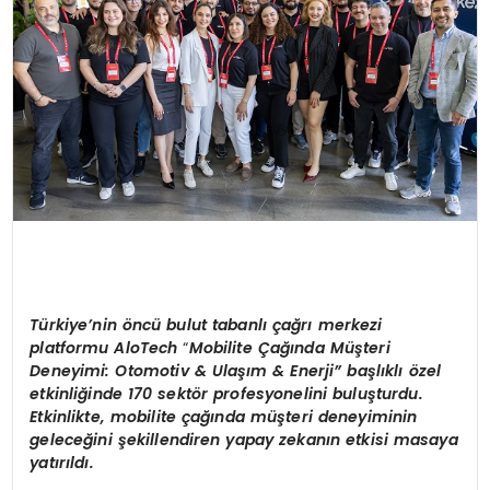
Türkiye’nin
ö
ncü bulut tabanlı çağrı merkezi
platformu AloTech
“
Mobilite
Çağında Müşteri
Deneyimi: Otomotiv & Ulaşım & Enerji” başlıklı özel
etkinliğinde 170 sekt
ö
r profesyonelini buluşturdu.
Etkinlikte, m
obilite
çağında müşteri deneyiminin
geleceğini şekillendiren yapay zekanın etkisi masaya
yatırıldı.