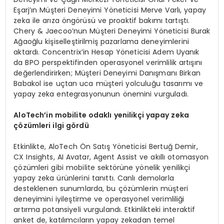
Eşarj’ın Müşteri Deneyimi Yöneticisi Merve Varlı, yapay
zeka ile arıza öngörüsü ve proaktif bakımı tartıştı.
Chery & Jaecoo’nun Müşteri Deneyimi Yöneticisi Burak
Ağaoğlu kişiselleştirilmiş pazarlama deneyimlerini
aktardı. Concentrix’in Hesap Yöneticisi Adem Uyanık
da BPO perspektifinden operasyonel verimlilik artışını
değerlendirirken; Müşteri Deneyimi Danışmanı Birkan
Babakol ise uçtan uca müşteri yolculuğu tasarımı ve
yapay zeka entegrasyonunun önemini vurguladı.
AloTech’in m
obilite
odaklı yenilikçi y
apay
zeka
ç
ö
zümleri ilgi g
ö
rdü
Etkinlikte, AloTech Ön Satış Yöneticisi Bertuğ Demir,
CX Insights, AI Avatar, Agent Assist ve akıllı otomasyon
çözümleri gibi mobilite sektörüne yönelik yenilikçi
yapay zeka ürünlerini tanıttı. Canlı demolarla
desteklenen sunumlarda, bu çözümlerin müşteri
deneyimini iyileştirme ve operasyonel verimliliği
artırma potansiyeli vurgulandı. Etkinlikteki interaktif
anket de, katılımcıların yapay zekadan temel