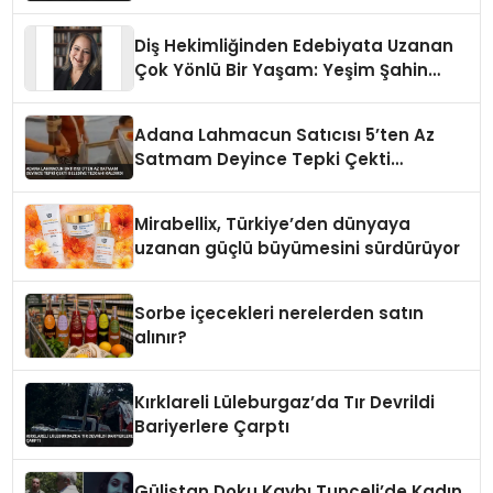
Diş Hekimliğinden Edebiyata Uzanan
Çok Yönlü Bir Yaşam: Yeşim Şahin
Yaman
Adana Lahmacun Satıcısı 5’ten Az
Satmam Deyince Tepki Çekti
Belediye Tezgahı Kaldırdı
Mirabellix, Türkiye’den dünyaya
uzanan güçlü büyümesini sürdürüyor
Sorbe içecekleri nerelerden satın
alınır?
Kırklareli Lüleburgaz’da Tır Devrildi
Bariyerlere Çarptı
Gülistan Doku Kaybı Tunceli’de Kadın