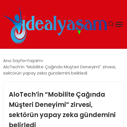
ANASAYFA
Ana Sayfa
Yaşam
AloTech’in “Mobilite Çağında Müşteri Deneyimi” zirvesi,
GÜNDEM
sektörün yapay zeka gündemini belirledi
EKONOMI
AloTech’in “Mobilite Çağında
İDEAL YAŞAM
Müşteri Deneyimi” zirvesi,
sektörün yapay zeka gündemini
İDEAL SPOR
belirledi