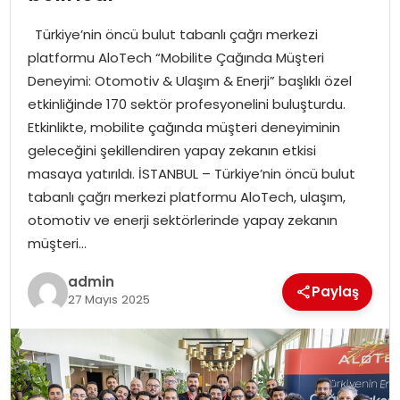
YAŞAM
Türkiye’nin öncü bulut tabanlı çağrı merkezi
MAGAZIN
platformu AloTech “Mobilite Çağında Müşteri
Deneyimi: Otomotiv & Ulaşım & Enerji” başlıklı özel
SAĞLIK
etkinliğinde 170 sektör profesyonelini buluşturdu.
Etkinlikte, mobilite çağında müşteri deneyiminin
SOSYAL HABER
geleceğini şekillendiren yapay zekanın etkisi
masaya yatırıldı. İSTANBUL – Türkiye’nin öncü bulut
tabanlı çağrı merkezi platformu AloTech, ulaşım,
otomotiv ve enerji sektörlerinde yapay zekanın
müşteri…
admin
Paylaş
27 Mayıs 2025