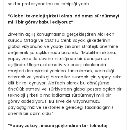
sektör profesyoneline ev sahipliği yaptı.
“
Global teknoloji şirketi olma iddiamızı sürdürmeyi
milli bir g
ö
rev kabul ediyoruz”
Zirvenin açılış konuşmasındı gerçekleştiren AloTech
Kurucu Ortağı ve CEO’su Cenk Soyak, şirketlerinin
global vizyonuna ve yapay zekanın stratejik önemine
değinerek şu açıklamada bulundu: “Mobilite sektörü,
yapay zeka ile devrim niteliğinde bir dönüşümün
eşiğinde. Ulaşım, otomotiv ve enerji alanlarında
müşteri deneyimini yeniden tanımlamak, verimliliği
artırmak ve yenilikçi hizmetler sunmak için yapay zeka
kilit bir rol oynuyor. AloTech olarak bu dönüşüme
öncülük etmeyi ve Türkiye’den global pazara açılan bir
teknoloji şirketi olma iddiamızı sürdürmeyi milli bir
görev addediyoruz. Bu zirve de vizyonumuzu
paylaştığımız ve sektörlerle geleceği tasarladığımız
önemli bir adım oldu.”
“
Yapay zekayı, insanı güçlendiren bir teknoloji