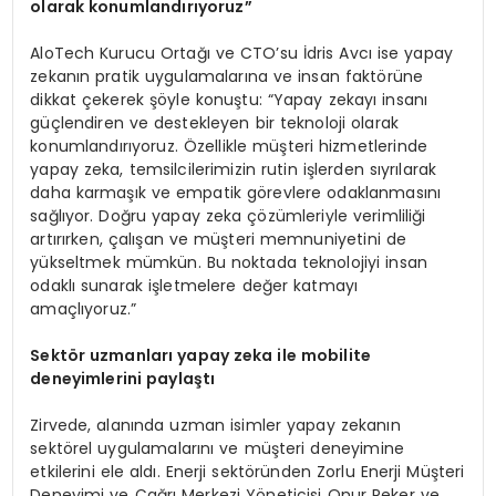
olarak konumlandırıyoruz”
AloTech Kurucu Ortağı ve CTO’su İdris Avcı ise yapay
zekanın pratik uygulamalarına ve insan faktörüne
dikkat çekerek şöyle konuştu: “Yapay zekayı insanı
güçlendiren ve destekleyen bir teknoloji olarak
konumlandırıyoruz. Özellikle müşteri hizmetlerinde
yapay zeka, temsilcilerimizin rutin işlerden sıyrılarak
daha karmaşık ve empatik görevlere odaklanmasını
sağlıyor. Doğru yapay zeka çözümleriyle verimliliği
artırırken, çalışan ve müşteri memnuniyetini de
yükseltmek mümkün. Bu noktada teknolojiyi insan
odaklı sunarak işletmelere değer katmayı
amaçlıyoruz.”
Sekt
ö
r uzmanları y
apay
zeka ile m
obilite
deneyimlerini paylaştı
Zirvede, alanında uzman isimler yapay zekanın
sektörel uygulamalarını ve müşteri deneyimine
etkilerini ele aldı. Enerji sektöründen Zorlu Enerji Müşteri
Deneyimi ve Çağrı Merkezi Yöneticisi Onur Peker ve