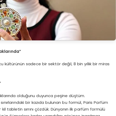
aklarında”
u kültürünün sadece bir sektör değil, 8 bin yıllık bir miras
”
aklarında olduğunu duyunca peşine düştüm.
sınırlarındaki bir kazıda bulunan bu formül, Paris Parfüm
il tabletin sırrını çözdük. Dünyanın ilk parfüm formülü
müzün Sümerlere kadar uzandığını görünce inanılmaz