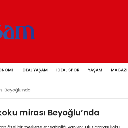
ONOMI
İDEAL YAŞAM
İDEAL SPOR
YAŞAM
MAGAZI
rası Beyoğlu’nda
 koku mirası Beyoğlu’nda
tan özel bir merkeze ev sahipliği yapıyor. Uluslararası koku