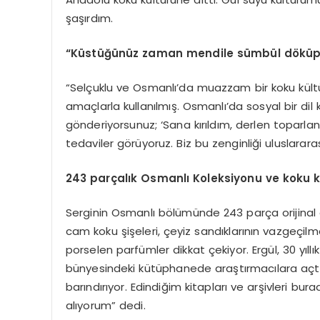
şaşırdım.
“Küstüğünüz zaman mendile sümbül döküp 
“Selçuklu ve Osmanlı’da muazzam bir koku kült
amaçlarla kullanılmış. Osmanlı’da sosyal bir 
gönderiyorsunuz; ‘Sana kırıldım, derlen toparlan’
tedaviler görüyoruz. Biz bu zenginliği uluslarara
243 parçalık Osmanlı Koleksiyonu ve koku 
Serginin Osmanlı bölümünde 243 parça orijinal e
cam koku şişeleri, çeyiz sandıklarının vazgeçilm
porselen parfümler dikkat çekiyor. Ergül, 30 yıllı
bünyesindeki kütüphanede araştırmacılara açtıkl
barındırıyor. Edindiğim kitapları ve arşivleri b
alıyorum” dedi.