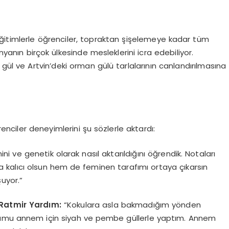
ğitimlerle öğrenciler, topraktan şişelemeye kadar tüm
ünyanın birçok ülkesinde mesleklerini icra edebiliyor.
 gül ve Artvin’deki orman gülü tarlalarının canlandırılmasına
enciler deneyimlerini şu sözlerle aktardı:
ni ve genetik olarak nasıl aktarıldığını öğrendik. Notaları
a kalıcı olsun hem de feminen tarafımı ortaya çıkarsın
uyor.”
 Ratmir Yardım:
“Kokulara asla bakmadığım yönden
kokumu annem için siyah ve pembe güllerle yaptım. Annem