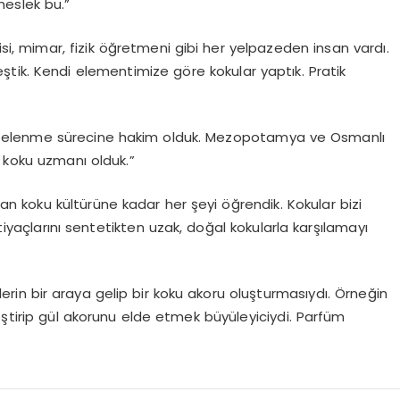
meslek bu.”
si, mimar, fizik öğretmeni gibi her yelpazeden insan vardı.
tik. Kendi elementimize göre kokular yaptık. Pratik
şelenme sürecine hakim olduk. Mezopotamya ve Osmanlı
 koku uzmanı olduk.”
n koku kültürüne kadar her şeyi öğrendik. Kokular bizi
htiyaçlarını sentetikten uzak, doğal kokularla karşılamayı
erin bir araya gelip bir koku akoru oluşturmasıydı. Örneğin
eştirip gül akorunu elde etmek büyüleyiciydi. Parfüm