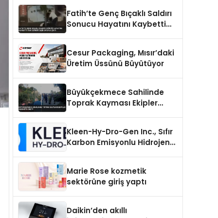
Fatih’te Genç Bıçaklı Saldırı
Sonucu Hayatını Kaybetti
Yeni Görüntüler Ortaya Çıktı
Cesur Packaging, Mısır’daki
Üretim Üssünü Büyütüyor
Büyükçekmece Sahilinde
Toprak Kayması Ekipler
Harekete Geçti
Kleen-Hy-Dro-Gen Inc., Sıfır
Karbon Emisyonlu Hidrojen
Isıtma Teknolojisinde ISO ve
TSSA Düzenleyici Onaylarını
Marie Rose kozmetik
Aldı
sektörüne giriş yaptı
Daikin’den akıllı