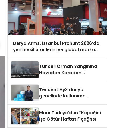
Derya Arms, İstanbul Prohunt 2026’da
yeni nesil ürünlerini ve global marka
vizyonunu sergiledi
Tunceli Orman Yangınına
Havadan Karadan
Müdahale Ediliyor
Tencent Hy3 dünya
genelinde kullanıma
sunuldu
Mars Türkiye’den “Köpeğini
İşe Götür Haftası” çağrısı