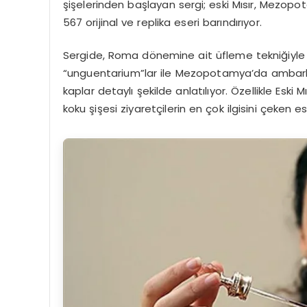
şişelerinden başlayan sergi; eski Mısır, Mezop
567 orijinal ve replika eseri barındırıyor.
Sergide, Roma dönemine ait üfleme tekniğiyle ya
“unguentarium”lar ile Mezopotamya’da ambarlar
kaplar detaylı şekilde anlatılıyor. Özellikle Eski 
koku şişesi ziyaretçilerin en çok ilgisini çeken e