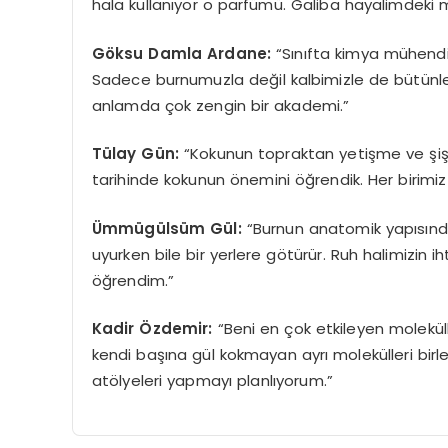
hala kullanıyor o parfümü. Galiba hayalimdeki 
Göksu Damla Ardane:
“Sınıfta kimya mühendi
Sadece burnumuzla değil kalbimizle de bütünleş
anlamda çok zengin bir akademi.”
Tülay Gün:
“Kokunun topraktan yetişme ve şi
tarihinde kokunun önemini öğrendik. Her birimiz
Ümmügülsüm Gül:
“Burnun anatomik yapısında
uyurken bile bir yerlere götürür. Ruh halimizin i
öğrendim.”
Kadir Özdemir:
“Beni en çok etkileyen moleküll
kendi başına gül kokmayan ayrı molekülleri birl
atölyeleri yapmayı planlıyorum.”