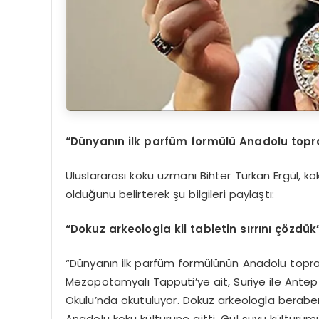
“Dünyanın ilk parfüm formülü Anadolu topr
Uluslararası koku uzmanı Bihter Türkan Ergül, kok
olduğunu belirterek şu bilgileri paylaştı:
“Dokuz arkeologla kil tabletin sırrını çözdük
“Dünyanın ilk parfüm formülünün Anadolu topr
Mezopotamyalı Tapputi’ye ait, Suriye ile Antep 
Okulu’nda okutuluyor. Dokuz arkeologla beraber k
Anadolu koku kültürüne aitti. Gül suyu kültürü