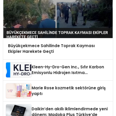
Büyükçekmece Sahilinde Toprak Kayması
Ekipler Harekete Geçti
Kleen-Hy-Dro-Gen Inc., Sıfır Karbon
Emisyonlu Hidrojen Isıtma
Teknolojisinde ISO ve TSSA
Düzenleyici Onaylarını Aldı
Marie Rose kozmetik sektörüne giriş
yaptı
Daikin’den akıllı iklimlendirmede yeni
dönem: Madoka Plus Türkiye’de