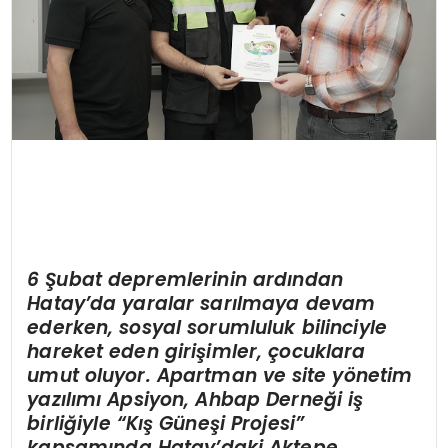
6 Şubat depremlerinin ardından
Hatay
’
da yaralar sarılmaya devam
ederken, sosyal sorumluluk bilinciyle
hareket eden girişimler, çocuklara
umut oluyor. Apartman ve site y
ö
netim
yazılımı Apsiyon, Ahbap Derneğ
i i
ş
birliğiyle
“
Kış Güneşi Projesi”
kapsamında Hatay
’
daki Aktepe