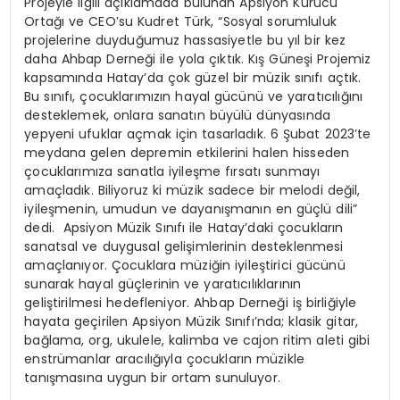
Projeyle ilgili açıklamada bulunan Apsiyon Kurucu
Ortağı ve CEO’su Kudret Türk, “Sosyal sorumluluk
projelerine duyduğumuz hassasiyetle bu yıl bir kez
daha Ahbap Derneği ile yola çıktık. Kış Güneşi Projemiz
kapsamında Hatay’da çok güzel bir müzik sınıfı açtık.
Bu sınıfı, çocuklarımızın hayal gücünü ve yaratıcılığını
desteklemek, onlara sanatın büyülü dünyasında
yepyeni ufuklar açmak için tasarladık. 6 Şubat 2023’te
meydana gelen depremin etkilerini halen hisseden
çocuklarımıza sanatla iyileşme fırsatı sunmayı
amaçladık. Biliyoruz ki müzik sadece bir melodi değil,
iyileşmenin, umudun ve dayanışmanın en güçlü dili”
dedi. Apsiyon Müzik Sınıfı ile Hatay’daki çocukların
sanatsal ve duygusal gelişimlerinin desteklenmesi
amaçlanıyor. Çocuklara müziğin iyileştirici gücünü
sunarak hayal güçlerinin ve yaratıcılıklarının
geliştirilmesi hedefleniyor. Ahbap Derneği iş birliğiyle
hayata geçirilen Apsiyon Müzik Sınıfı’nda; klasik gitar,
bağlama, org, ukulele, kalimba ve cajon ritim aleti gibi
enstrümanlar aracılığıyla çocukların müzikle
tanışmasına uygun bir ortam sunuluyor.