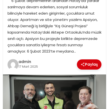
6 Şubat depremlerinin ardından Hatay’da yaralar
YAŞAM
sarılmaya devam ederken, sosyal sorumluluk
bilinciyle hareket eden girişimler, çocuklara umut
MAGAZIN
oluyor. Apartman ve site yönetim yazılımı Apsiyon,
Ahbap Derneği iş birliğiyle “Kış Güneşi Projesi”
SAĞLIK
kapsamında Hatay’daki Aktepe Ortaokulu’nda müzik
sınıfı açtı. Apsiyon bu projeyle birlikte depremzede
SOSYAL HABER
çocuklara sanatla iyileşme fırsatı sunmayı
amaçlıyor. 6 Şubat 2023’te meydana…
admin
Paylaş
17 Mart 2025