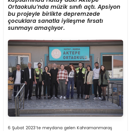
Ortaokulu
’
nda müzik sınıfı açtı. Apsiyon
bu projeyle birlikte depremzede
çocuklara sanatla iyileş
me f
ırsatı
sunmayı amaçlıyor.
6 Şubat 2023’te meydana gelen Kahramanmaraş