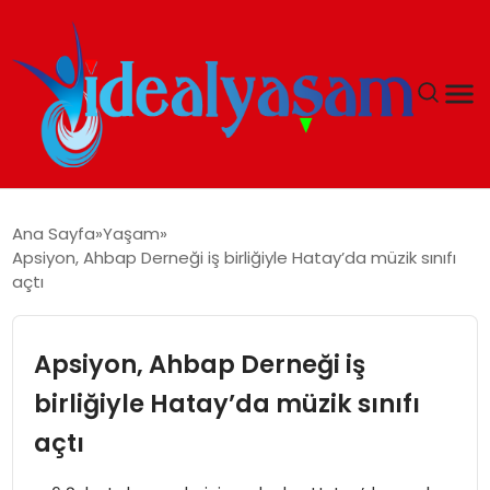
ANASAYFA
Ana Sayfa
Yaşam
Apsiyon, Ahbap Derneği iş birliğiyle Hatay’da müzik sınıfı
GÜNDEM
açtı
EKONOMI
Apsiyon, Ahbap Derneği iş
İDEAL YAŞAM
birliğiyle Hatay’da müzik sınıfı
açtı
İDEAL SPOR