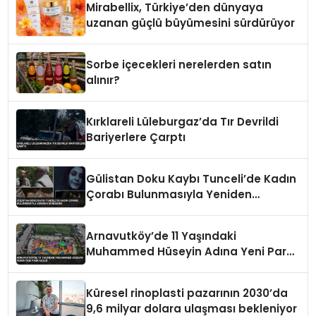
Mirabellix, Türkiye’den dünyaya
uzanan güçlü büyümesini sürdürüyor
Sorbe içecekleri nerelerden satın
alınır?
Kırklareli Lüleburgaz’da Tır Devrildi
Bariyerlere Çarptı
Gülistan Doku Kaybı Tunceli’de Kadın
Çorabı Bulunmasıyla Yeniden
Gündemde
Arnavutköy’de 11 Yaşındaki
Muhammed Hüseyin Adına Yeni Park
Açıldı
Küresel rinoplasti pazarının 2030’da
9,6 milyar dolara ulaşması bekleniyor