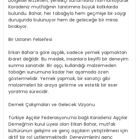
bölgesel lezzetleri, yenilikçi sunumlarla harmanlayarak
Karadeniz mutfağının tanıtımına büyük katkılarda
bulundu. Bahar, her tabağıyla hem geçmişe bir saygı
duruşunda bulunuyor hem de geleceğe bir miras
bırakıyor.
Bir Ustanın Felsefesi
Erkan Bahar’a göre aşçılık, sadece yemek yapmaktan
ibaret değildir. Bu meslek, insanlara keyifli bir deneyim
sunma sanatıdır. Bir aşçı, kullandığı malzemeden
tabağın sunumuna kadar her aşamada özen
göstermelidir. Yemek yapmak, bir sanatçı gibi
malzemeleri bir araya getirme ve estetik bir eser
yaratma sürecidir.
Dernek Çalışmaları ve Gelecek Vizyonu
Türkiye Aşçılar Federasyonu’na bağlı Karadeniz Aşçılar
Derneği’nin kurul üyesi olan Erkan Bahar, mutfak
kültürünün gelişimi ve genç aşçıların yetiştirilmesi için
aktif bir rol üstlenmektedir. Deneyimlerini genç