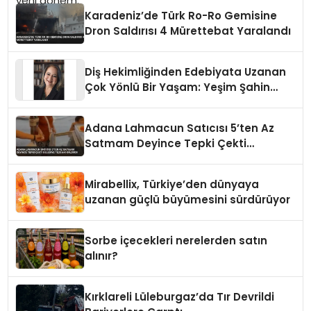
Karadeniz’de Türk Ro-Ro Gemisine
Dron Saldırısı 4 Mürettebat Yaralandı
Diş Hekimliğinden Edebiyata Uzanan
Çok Yönlü Bir Yaşam: Yeşim Şahin
Yaman
Adana Lahmacun Satıcısı 5’ten Az
Satmam Deyince Tepki Çekti
Belediye Tezgahı Kaldırdı
Mirabellix, Türkiye’den dünyaya
uzanan güçlü büyümesini sürdürüyor
Sorbe içecekleri nerelerden satın
alınır?
Kırklareli Lüleburgaz’da Tır Devrildi