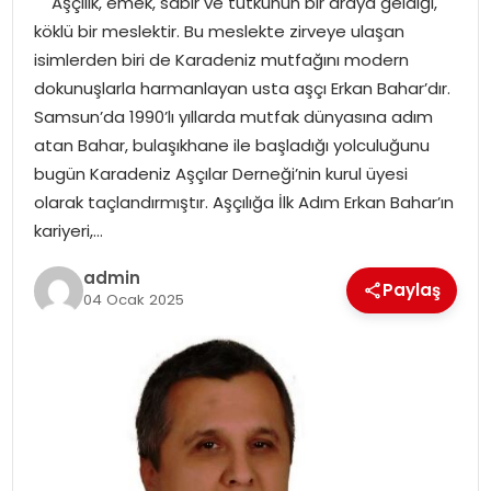
Aşçılık, emek, sabır ve tutkunun bir araya geldiği,
YAŞAM
köklü bir meslektir. Bu meslekte zirveye ulaşan
isimlerden biri de Karadeniz mutfağını modern
MAGAZIN
dokunuşlarla harmanlayan usta aşçı Erkan Bahar’dır.
Samsun’da 1990’lı yıllarda mutfak dünyasına adım
SAĞLIK
atan Bahar, bulaşıkhane ile başladığı yolculuğunu
bugün Karadeniz Aşçılar Derneği’nin kurul üyesi
SOSYAL HABER
olarak taçlandırmıştır. Aşçılığa İlk Adım Erkan Bahar’ın
kariyeri,…
admin
Paylaş
04 Ocak 2025