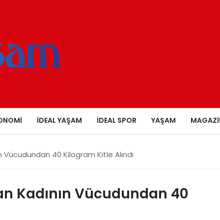
ONOMI
İDEAL YAŞAM
İDEAL SPOR
YAŞAM
MAGAZI
n Vücudundan 40 Kilogram Kitle Alındı
şan Kadının Vücudundan 40