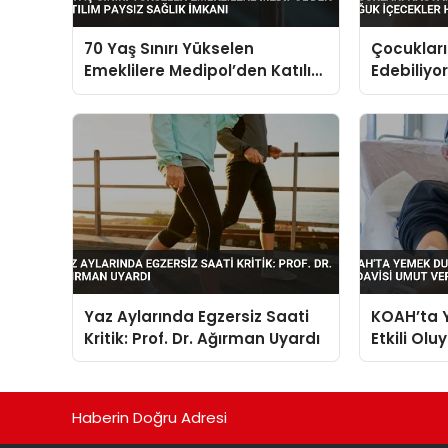
70 Yaş Sınırı Yükselen
Çocukları
Emeklilere Medipol’den Katılım
Edebiliy
Paysız Sağlık İmkanı
İçecekler 
Tehlikeli
Yaz Aylarında Egzersiz Saati
KOAH’ta 
Kritik: Prof. Dr. Ağırman Uyardı
Etkili Olu
Umut Ver
Haberin Doğru Adresi