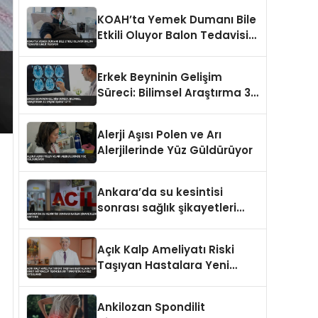
KOAH’ta Yemek Dumanı Bile
Etkili Oluyor Balon Tedavisi
Umut Veriyor
Erkek Beyninin Gelişim
Süreci: Bilimsel Araştırma 32
Yaşını İşaret Etti
Alerji Aşısı Polen ve Arı
Alerjilerinde Yüz Güldürüyor
Ankara’da su kesintisi
sonrası sağlık şikayetleri
artıyor
Açık Kalp Ameliyatı Riski
Taşıyan Hastalara Yeni
Umut MitraClip Teknolojisi
Türkiye’de İlk Kez Uygulandı
Ankilozan Spondilit