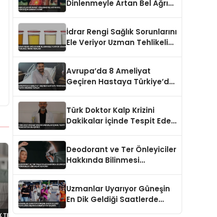
Dinlenmeyle Artan Bel Ağrısı
İçin Uzman Uyarısı
İdrar Rengi Sağlık Sorunlarını
Ele Veriyor Uzman Tehlikeli
Rengi Açıkladı
Avrupa’da 8 Ameliyat
Geçiren Hastaya Türkiye’de
Yapay Mesane Yapıldı
Türk Doktor Kalp Krizini
Dakikalar İçinde Tespit Eden
Sistem Geliştirdi
Deodorant ve Ter Önleyiciler
Hakkında Bilinmesi
Gerekenler Uzmanlar
Açıkladı
Uzmanlar Uyarıyor Güneşin
En Dik Geldiği Saatlerde
Dışarıda Kalmaktan Kaçının