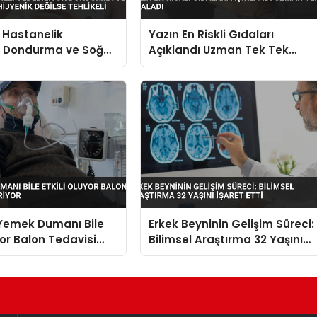
 Hastanelik
Yazın En Riskli Gıdaları
or Dondurma ve Soğuk
Açıklandı Uzman Tek Tek
Hijyenik Değilse
Sıraladı
Yemek Dumanı Bile
Erkek Beyninin Gelişim Süreci:
yor Balon Tedavisi
Bilimsel Araştırma 32 Yaşını
iyor
İşaret Etti