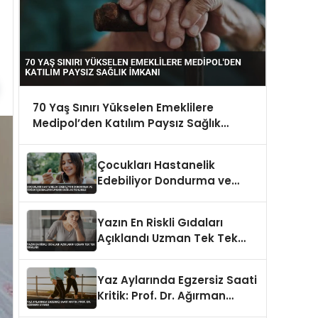
70 Yaş Sınırı Yükselen Emeklilere
Medipol’den Katılım Paysız Sağlık
İmkanı
Çocukları Hastanelik
Edebiliyor Dondurma ve
Soğuk İçecekler Hijyenik
Değilse Tehlikeli
Yazın En Riskli Gıdaları
Açıklandı Uzman Tek Tek
Sıraladı
Yaz Aylarında Egzersiz Saati
Kritik: Prof. Dr. Ağırman
Uyardı