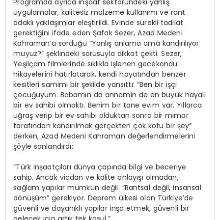
Programda ayrıca inşaat sektöründeki yanlış
uygulamalar, kalitesiz malzeme kullanımı ve rant
odaklı yaklaşımlar eleştirildi. Evinde sürekli tadilat
gerektiğini ifade eden Şafak Sezer, Azad Medeni
Kahraman’a sorduğu “Yanlış anlama ama kandırılıyor
muyuz?” şeklindeki sorusuyla dikkat çekti. Sezer,
Yeşilçam filmlerinde sıklıkla işlenen gecekondu
hikayelerini hatırlatarak, kendi hayatından benzer
kesitleri samimi bir şekilde yansıttı: “Ben bir işçi
çocuğuyum. Babamın da annemin de en büyük hayali
bir ev sahibi olmaktı. Benim bir tane evim var. Yıllarca
uğraş verip bir ev sahibi olduktan sonra bir mimar
tarafından kandırılmak gerçekten çok kötü bir şey”
derken, Azad Medeni Kahraman değerlendirmelerini
şöyle sonlandırdı:
“Türk inşaatçıları dünya çapında bilgi ve beceriye
sahip. Ancak vicdan ve kalite anlayışı olmadan,
sağlam yapılar mümkün değil. “Rantsal değil, insansal
dönüşüm” gerekiyor. Deprem ülkesi olan Türkiye’de
güvenli ve dayanıklı yapılar inşa etmek, güvenli bir
gelecek için artık tek koşul.”