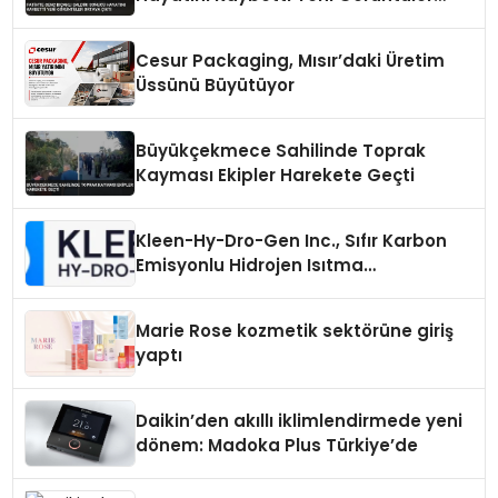
Ortaya Çıktı
Cesur Packaging, Mısır’daki Üretim
Üssünü Büyütüyor
Büyükçekmece Sahilinde Toprak
Kayması Ekipler Harekete Geçti
Kleen-Hy-Dro-Gen Inc., Sıfır Karbon
Emisyonlu Hidrojen Isıtma
Teknolojisinde ISO ve TSSA
Düzenleyici Onaylarını Aldı
Marie Rose kozmetik sektörüne giriş
yaptı
Daikin’den akıllı iklimlendirmede yeni
dönem: Madoka Plus Türkiye’de