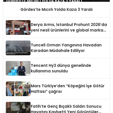
Gördes’te Mıcırlı Yolda Kaza 3 Yaralı
Derya Arms, İstanbul Prohunt 2026’da
yeni nesil ürünlerini ve global marka
vizyonunu sergiledi
Tunceli Orman Yangınına Havadan
Karadan Müdahale Ediliyor
Tencent Hy3 dünya genelinde
kullanıma sunuldu
Mars Türkiye’den “Köpeğini İşe Götür
Haftası” çağrısı
Fatih’te Genç Bıçaklı Saldırı Sonucu
Hayatını Kaybetti Yeni Görüntüler