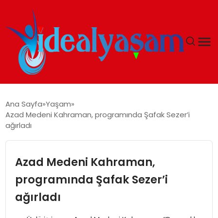
ANASAYFA
Ana Sayfa
Yaşam
Azad Medeni Kahraman, programında Şafak Sezer’i
GÜNDEM
ağırladı
EKONOMI
Azad Medeni Kahraman,
İDEAL YAŞAM
programında Şafak Sezer’i
ağırladı
İDEAL SPOR