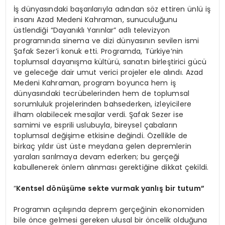
İş dünyasındaki başarılarıyla adından söz ettiren ünlü iş
insanı Azad Medeni Kahraman, sunuculuğunu
üstlendiği “Dayanıklı Yarınlar” adlı televizyon
programında sinema ve dizi dünyasının sevilen ismi
Şafak Sezer’i konuk etti. Programda, Türkiye’nin
toplumsal dayanışma kültürü, sanatın birleştirici gücü
ve geleceğe dair umut verici projeler ele alındı. Azad
Medeni Kahraman, program boyunca hem iş
dünyasındaki tecrübelerinden hem de toplumsal
sorumluluk projelerinden bahsederken, izleyicilere
ilham olabilecek mesajlar verdi. Şafak Sezer ise
samimi ve esprili uslubuyla, bireysel çabaların
toplumsal değişime etkisine değindi. Özellikle de
birkaç yıldır üst üste meydana gelen depremlerin
yaraları sarılmaya devam ederken; bu gerçeği
kabullenerek önlem alınması gerektiğine dikkat çekildi.
“
Kentsel d
ö
nüşüme sekte vurmak yanlış bir tutum”
Programın açılışında deprem gerçeğinin ekonomiden
bile önce gelmesi gereken ulusal bir öncelik olduğuna