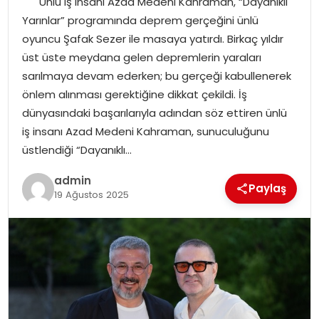
Ünlü iş insanı Azad Medeni Kahraman, “Dayanıklı
YAŞAM
Yarınlar” programında deprem gerçeğini ünlü
oyuncu Şafak Sezer ile masaya yatırdı. Birkaç yıldır
MAGAZIN
üst üste meydana gelen depremlerin yaraları
sarılmaya devam ederken; bu gerçeği kabullenerek
SAĞLIK
önlem alınması gerektiğine dikkat çekildi. İş
dünyasındaki başarılarıyla adından söz ettiren ünlü
SOSYAL HABER
iş insanı Azad Medeni Kahraman, sunuculuğunu
üstlendiği “Dayanıklı…
admin
Paylaş
19 Ağustos 2025