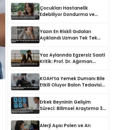
Çocukları Hastanelik
Edebiliyor Dondurma ve
Soğuk İçecekler Hijyenik
Değilse Tehlikeli
Yazın En Riskli Gıdaları
Açıklandı Uzman Tek Tek
Sıraladı
Yaz Aylarında Egzersiz Saati
Kritik: Prof. Dr. Ağırman
Uyardı
KOAH’ta Yemek Dumanı Bile
Etkili Oluyor Balon Tedavisi
Umut Veriyor
Erkek Beyninin Gelişim
Süreci: Bilimsel Araştırma 32
Yaşını İşaret Etti
Alerji Aşısı Polen ve Arı