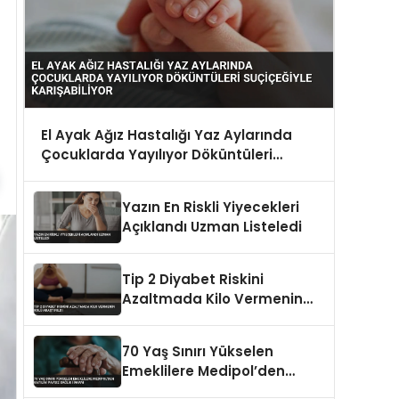
El Ayak Ağız Hastalığı Yaz Aylarında
Çocuklarda Yayılıyor Döküntüleri
Suçiçeğiyle Karışabiliyor
Yazın En Riskli Yiyecekleri
Açıklandı Uzman Listeledi
Tip 2 Diyabet Riskini
Azaltmada Kilo Vermenin
Rolü Araştırıldı
70 Yaş Sınırı Yükselen
Emeklilere Medipol’den
Katılım Paysız Sağlık İmkanı