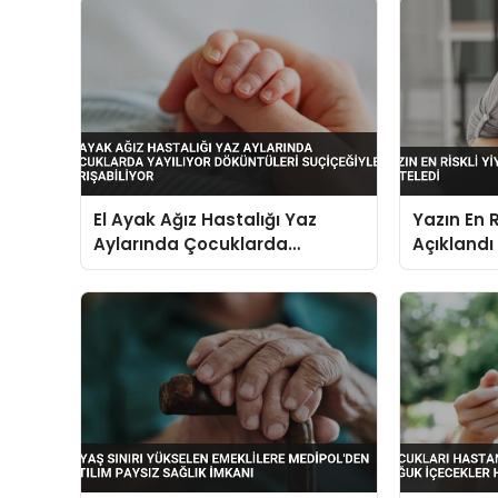
El Ayak Ağız Hastalığı Yaz
Yazın En R
Aylarında Çocuklarda
Açıklandı
Yayılıyor Döküntüleri
Suçiçeğiyle Karışabiliyor