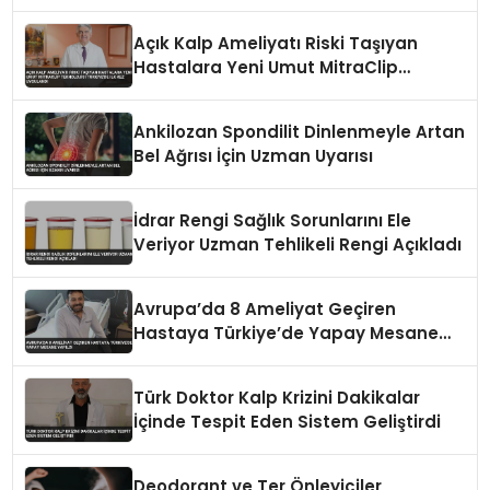
Açık Kalp Ameliyatı Riski Taşıyan
Hastalara Yeni Umut MitraClip
Teknolojisi Türkiye’de İlk Kez
Uygulandı
Ankilozan Spondilit Dinlenmeyle Artan
Bel Ağrısı İçin Uzman Uyarısı
İdrar Rengi Sağlık Sorunlarını Ele
Veriyor Uzman Tehlikeli Rengi Açıkladı
Avrupa’da 8 Ameliyat Geçiren
Hastaya Türkiye’de Yapay Mesane
Yapıldı
Türk Doktor Kalp Krizini Dakikalar
İçinde Tespit Eden Sistem Geliştirdi
Deodorant ve Ter Önleyiciler