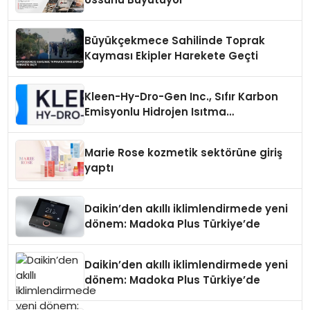
Büyükçekmece Sahilinde Toprak
Kayması Ekipler Harekete Geçti
Kleen-Hy-Dro-Gen Inc., Sıfır Karbon
Emisyonlu Hidrojen Isıtma
Teknolojisinde ISO ve TSSA
Düzenleyici Onaylarını Aldı
Marie Rose kozmetik sektörüne giriş
yaptı
Daikin’den akıllı iklimlendirmede yeni
dönem: Madoka Plus Türkiye’de
Daikin’den akıllı iklimlendirmede yeni
dönem: Madoka Plus Türkiye’de