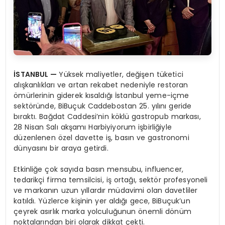
İSTANBUL —
Yüksek maliyetler, değişen tüketici
alışkanlıkları ve artan rekabet nedeniyle restoran
ömürlerinin giderek kısaldığı İstanbul yeme-içme
sektöründe, BiBuçuk Caddebostan 25. yılını geride
bıraktı. Bağdat Caddesi’nin köklü gastropub markası,
28 Nisan Salı akşamı Harbiyiyorum işbirliğiyle
düzenlenen özel davette iş, basın ve gastronomi
dünyasını bir araya getirdi.
Etkinliğe çok sayıda basın mensubu, influencer,
tedarikçi firma temsilcisi, iş ortağı, sektör profesyoneli
ve markanın uzun yıllardır müdavimi olan davetliler
katıldı. Yüzlerce kişinin yer aldığı gece, BiBuçuk’un
çeyrek asırlık marka yolculuğunun önemli dönüm
noktalarından biri olarak dikkat çekti.