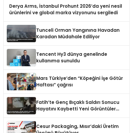
Derya Arms, İstanbul Prohunt 2026’da yeni nesil
ürünlerini ve global marka vizyonunu sergiledi
Tunceli Orman Yangınına Havadan
Karadan Müdahale Ediliyor
Tencent Hy3 dünya genelinde
kullanıma sunuldu
Mars Türkiye’den “Köpeğini İşe Götür
Haftası” çağrısı
Fatih’te Genç Bıçaklı Saldırı Sonucu
Hayatını Kaybetti Yeni Görüntüler
Ortaya Çıktı
Cesur Packaging, Mısır’daki Üretim
Üssünü Büyütüyor