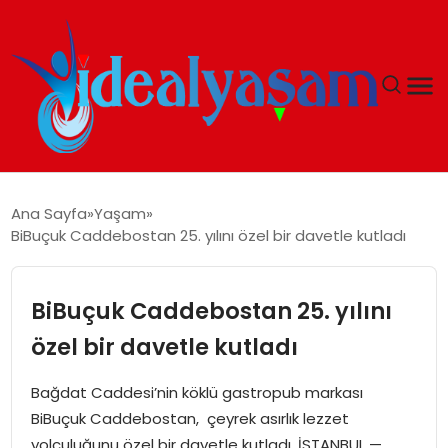
ANASAYFA
Ana Sayfa
Yaşam
BiBuçuk Caddebostan 25. yılını özel bir davetle kutladı
GÜNDEM
EKONOMI
BiBuçuk Caddebostan 25. yılını
özel bir davetle kutladı
İDEAL YAŞAM
Bağdat Caddesi’nin köklü gastropub markası
İDEAL SPOR
BiBuçuk Caddebostan, çeyrek asırlık lezzet
yolculuğunu özel bir davetle kutladı. İSTANBUL —