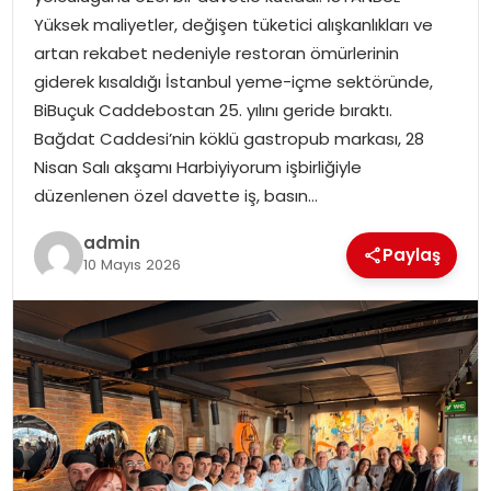
YAŞAM
Yüksek maliyetler, değişen tüketici alışkanlıkları ve
artan rekabet nedeniyle restoran ömürlerinin
MAGAZIN
giderek kısaldığı İstanbul yeme-içme sektöründe,
BiBuçuk Caddebostan 25. yılını geride bıraktı.
SAĞLIK
Bağdat Caddesi’nin köklü gastropub markası, 28
Nisan Salı akşamı Harbiyiyorum işbirliğiyle
SOSYAL HABER
düzenlenen özel davette iş, basın…
admin
Paylaş
10 Mayıs 2026