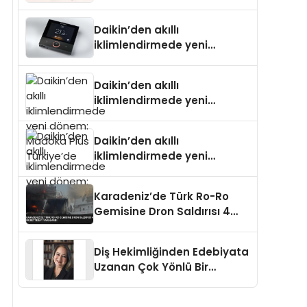
Daikin’den akıllı
iklimlendirmede yeni
dönem: Madoka Plus
Türkiye’de
Daikin’den akıllı
iklimlendirmede yeni
dönem: Madoka Plus
Türkiye’de
Daikin’den akıllı
iklimlendirmede yeni
dönem: Madoka Plus
Türkiye’de
Karadeniz’de Türk Ro-Ro
Gemisine Dron Saldırısı 4
Mürettebat Yaralandı
Diş Hekimliğinden Edebiyata
Uzanan Çok Yönlü Bir
Yaşam: Yeşim Şahin Yaman