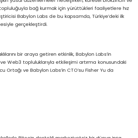
ilişkin yasal düzenlemeler netleşirken, küresel blokzinciri ve
opluluğuyla bağ kurmak için yürüttükleri faaliyetlere hız
ştiricisi Babylon Labs de bu kapsamda, Türkiye’deki ilk
cesiyle gerçekleştirdi.
raklılarını bir araya getiren etkinlik, Babylon Labs’in
ri ve Web3 topluluklarıyla etkileşimi artırma konusundaki
rucu Ortağı ve Babylon Labs’in CTO’su Fisher Yu da
okollerle Bitcoin destekli merkeziyetsiz bir dünya inşa