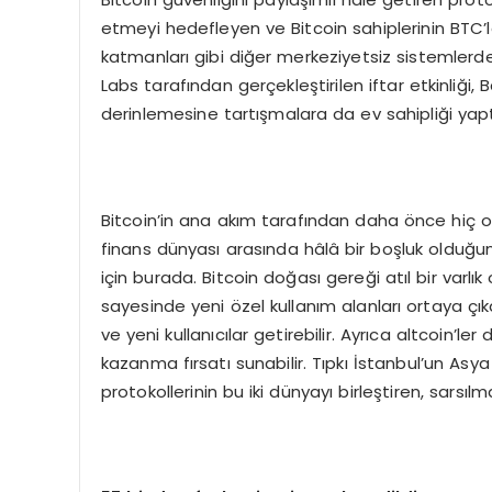
etmeyi hedefleyen ve Bitcoin sahiplerinin BTC’ler
katmanları gibi diğer merkeziyetsiz sistemlerde
Labs tarafından gerçekleştirilen iftar etkinliği,
derinlemesine tartışmalara da ev sahipliği yapt
Bitcoin’in ana akım tarafından daha önce hiç o
finans dünyası arasında hâlâ bir boşluk olduğ
için burada. Bitcoin doğası gereği atıl bir varlık
sayesinde yeni özel kullanım alanları ortaya çık
ve yeni kullanıcılar getirebilir. Ayrıca altcoin’l
kazanma fırsatı sunabilir. Tıpkı İstanbul’un Asy
protokollerinin bu iki dünyayı birleştiren, sarsıl