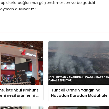
 toplulukla bağlarımızı güçlendirmekten ve bölgedeki
heyecan duyuyoruz.”
s, İstanbul Prohunt
Tunceli Orman Yangınına
ni nesil ürünlerini ve
Havadan Karadan Müdahale
arka vizyonunu
Ediliyor