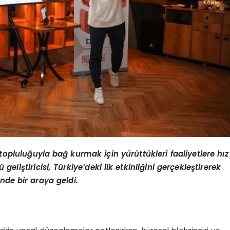
 topluluğuyla bağ kurmak için yürüttükleri faaliyetlere hız
lü
geli
ştiricisi, Türkiye
’
deki ilk etkinliğini gerçekleştirerek
ğinde bir araya geldi.