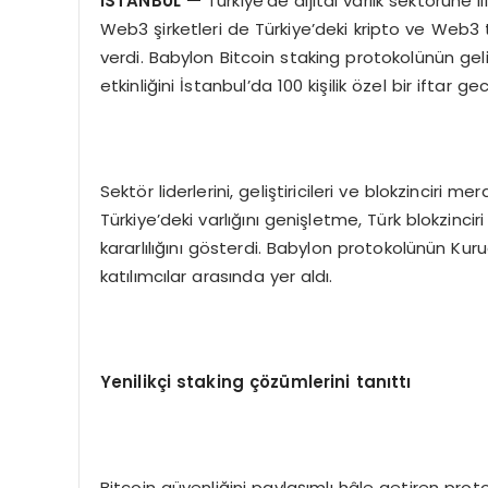
İSTANBUL
—
Türkiye’de dijital varlık sektörüne 
Web3 şirketleri de Türkiye’deki kripto ve Web3 t
verdi. Babylon Bitcoin staking protokolünün geli
etkinliğini İstanbul’da 100 kişilik özel bir iftar ge
Sektör liderlerini, geliştiricileri ve blokzinciri me
Türkiye’deki varlığını genişletme, Türk blokzinci
kararlılığını gösterdi. Babylon protokolünün Ku
katılımcılar arasında yer aldı.
Yenilikç
i staking
çözümlerini tanıttı
Bitcoin güvenliğini paylaşımlı hâle getiren prot