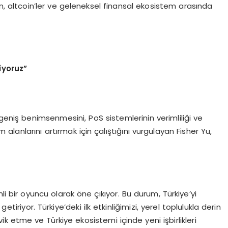
n, altcoin’ler ve geleneksel finansal ekosistem arasında
.
yoruz”
 geniş benimsenmesini, PoS sistemlerinin verimliliği ve
nım alanlarını artırmak için çalıştığını vurgulayan Fisher Yu,
li bir oyuncu olarak öne çıkıyor. Bu durum, Türkiye’yi
etiriyor. Türkiye’deki ilk etkinliğimizi, yerel toplulukla derin
vik etme ve Türkiye ekosistemi içinde yeni işbirlikleri