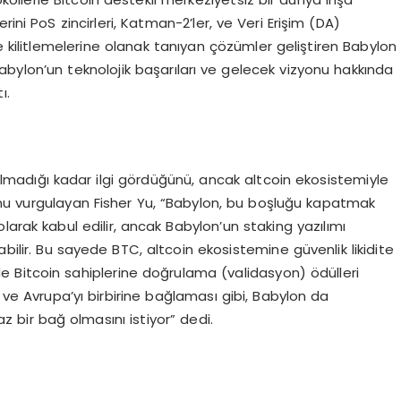
ini PoS zincirleri, Katman-2’ler, ve Veri Erişim (DA)
 kilitlemelerine olanak tanıyan çözümler geliştiren Babylon
 Babylon’un teknolojik başarıları ve gelecek vizyonu hakkında
ı.
lmadığı kadar ilgi gördüğünü, ancak altcoin ekosistemiyle
unu vurgulayan Fisher Yu, “Babylon, bu boşluğu kapatmak
 olarak kabul edilir, ancak Babylon’un staking yazılımı
abilir. Bu sayede BTC, altcoin ekosistemine güvenlik likidite
er de Bitcoin sahiplerine doğrulama (validasyon) ödülleri
a ve Avrupa’yı birbirine bağlaması gibi, Babylon da
maz bir bağ olmasını istiyor” dedi.