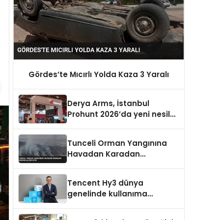
Gördes’te Mıcırlı Yolda Kaza 3 Yaralı
Derya Arms, İstanbul
Prohunt 2026’da yeni nesil
ürünlerini ve global marka
vizyonunu sergiledi
Tunceli Orman Yangınına
Havadan Karadan
Müdahale Ediliyor
Tencent Hy3 dünya
genelinde kullanıma
sunuldu