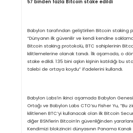
57 binden fazla Bitcoin stake edildi
Babylon tarafından geliştirilen Bitcoin stakin
“Dünyanın ilk güvenilir ve kendi kendine saklam
Bitcoin staking protokolü, BTC sahiplerinin Bitcoi
kilitlemelerine olanak tanıdı. İlk aşamada, o dö
stake edildi. 135 bini aşkın kişinin katıldığı bu 
talebi de ortaya koydu” ifadelerini kullandı.
Babylon Labs’in ikinci aşamada Babylon Genesis 
Ortağı ve Babylon Labs CTO’su Fisher Yu, “Bu zin
kilitlenen BTC’yi kullanacak olan ilk Bitcoin S
diğer BSN’lerin Bitcoin’in güvenliğinden yararla
Kendimizi blokzinciri dünyasının Panama Kanalı 