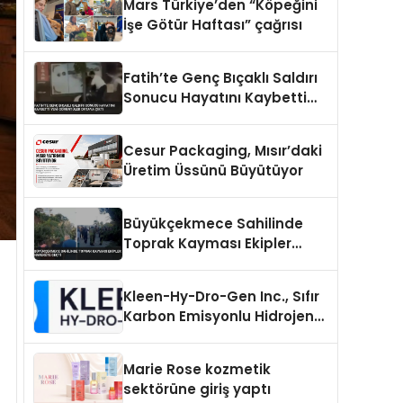
Mars Türkiye’den “Köpeğini
İşe Götür Haftası” çağrısı
Fatih’te Genç Bıçaklı Saldırı
Sonucu Hayatını Kaybetti
Yeni Görüntüler Ortaya Çıktı
Cesur Packaging, Mısır’daki
Üretim Üssünü Büyütüyor
Büyükçekmece Sahilinde
Toprak Kayması Ekipler
Harekete Geçti
Kleen-Hy-Dro-Gen Inc., Sıfır
Karbon Emisyonlu Hidrojen
Isıtma Teknolojisinde ISO ve
TSSA Düzenleyici Onaylarını
Marie Rose kozmetik
Aldı
sektörüne giriş yaptı