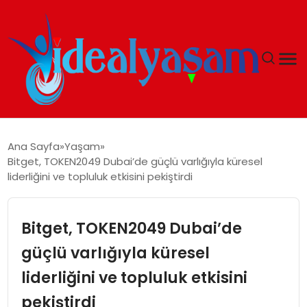
ANASAYFA
Ana Sayfa
Yaşam
Bitget, TOKEN2049 Dubai’de güçlü varlığıyla küresel
GÜNDEM
liderliğini ve topluluk etkisini pekiştirdi
EKONOMI
Bitget, TOKEN2049 Dubai’de
İDEAL YAŞAM
güçlü varlığıyla küresel
liderliğini ve topluluk etkisini
İDEAL SPOR
pekiştirdi