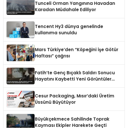
Tunceli Orman Yangınına Havadan
Karadan Müdahale Ediliyor
Tencent Hy3 dünya genelinde
kullanıma sunuldu
Mars Türkiye’den “Köpeğini İşe Götür
Haftası” çağrısı
Fatih’te Genç Bıçaklı Saldırı Sonucu
Hayatını Kaybetti Yeni Görüntüler
Ortaya Çıktı
Cesur Packaging, Mısır’daki Üretim
Üssünü Büyütüyor
Büyükçekmece Sahilinde Toprak
Kayması Ekipler Harekete Geçti