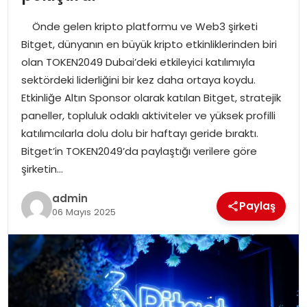
YAŞAM
Önde gelen kripto platformu ve Web3 şirketi
MAGAZIN
Bitget, dünyanın en büyük kripto etkinliklerinden biri
olan TOKEN2049 Dubai’deki etkileyici katılımıyla
SAĞLIK
sektördeki liderliğini bir kez daha ortaya koydu.
Etkinliğe Altın Sponsor olarak katılan Bitget, stratejik
SOSYAL HABER
paneller, topluluk odaklı aktiviteler ve yüksek profilli
katılımcılarla dolu dolu bir haftayı geride bıraktı.
Bitget’in TOKEN2049’da paylaştığı verilere göre
şirketin…
admin
Paylaş
06 Mayıs 2025