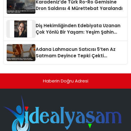
Karadeniz’de Türk Ro-Ro Gemisine
Dron Saldırısı 4 Mürettebat Yaralandı
Diş Hekimliğinden Edebiyata Uzanan
Çok Yönlü Bir Yaşam: Yeşim Şahin
Yaman
Adana Lahmacun Satıcısı 5’ten Az
Satmam Deyince Tepki Çekti
Belediye Tezgahı Kaldırdı
Haberin Doğru Adresi