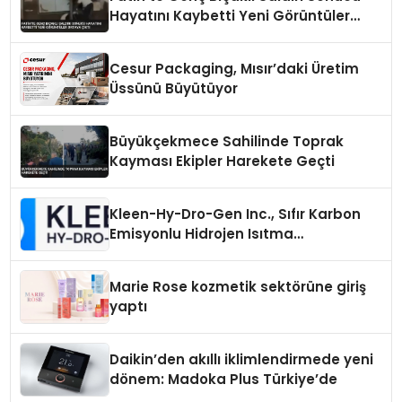
Hayatını Kaybetti Yeni Görüntüler
Ortaya Çıktı
Cesur Packaging, Mısır’daki Üretim
Üssünü Büyütüyor
Büyükçekmece Sahilinde Toprak
Kayması Ekipler Harekete Geçti
Kleen-Hy-Dro-Gen Inc., Sıfır Karbon
Emisyonlu Hidrojen Isıtma
Teknolojisinde ISO ve TSSA
Düzenleyici Onaylarını Aldı
Marie Rose kozmetik sektörüne giriş
yaptı
Daikin’den akıllı iklimlendirmede yeni
dönem: Madoka Plus Türkiye’de