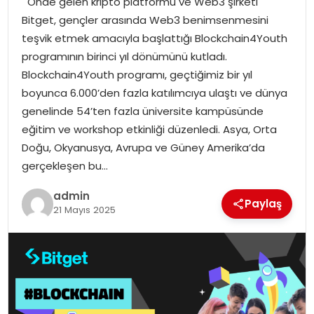
Önde gelen kripto platformu ve Web3 şirketi
YAŞAM
Bitget, gençler arasında Web3 benimsenmesini
teşvik etmek amacıyla başlattığı Blockchain4Youth
MAGAZIN
programının birinci yıl dönümünü kutladı.
Blockchain4Youth programı, geçtiğimiz bir yıl
SAĞLIK
boyunca 6.000’den fazla katılımcıya ulaştı ve dünya
genelinde 54’ten fazla üniversite kampüsünde
SOSYAL HABER
eğitim ve workshop etkinliği düzenledi. Asya, Orta
Doğu, Okyanusya, Avrupa ve Güney Amerika’da
gerçekleşen bu…
admin
Paylaş
21 Mayıs 2025