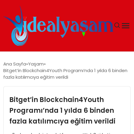
ANASAYFA
Ana Sayfa
Yaşam
Bitget’in Blockchain4Youth Programı’nda 1 yılda 6 binden
GÜNDEM
fazla katılımcıya eğitim verildi
EKONOMI
Bitget’in Blockchain4Youth
İDEAL YAŞAM
Programı’nda 1 yılda 6 binden
fazla katılımcıya eğitim verildi
İDEAL SPOR