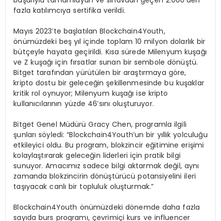
başarıyla tamamlayan ve sınavdan geçen 2.000’den
fazla katılımcıya sertifika verildi.
Mayıs 2023’te başlatılan Blockchain4Youth,
önümüzdeki beş yıl içinde toplam 10 milyon dolarlık bir
bütçeyle hayata geçirildi. Kısa sürede Milenyum kuşağı
ve Z kuşağı için fırsatlar sunan bir sembole dönüştü.
Bitget tarafından yürütülen bir araştırmaya göre,
kripto dostu bir geleceğin şekillenmesinde bu kuşaklar
kritik rol oynuyor; Milenyum kuşağı ise kripto
kullanıcılarının yüzde 46’sını oluşturuyor.
Bitget Genel Müdürü Gracy Chen, programla ilgili
şunları söyledi: “Blockchain4Youth’un bir yıllık yolculuğu
etkileyici oldu. Bu program, blokzincir eğitimine erişimi
kolaylaştırarak geleceğin liderleri için pratik bilgi
sunuyor. Amacımız sadece bilgi aktarmak değil, aynı
zamanda blokzincirin dönüştürücü potansiyelini ileri
taşıyacak canlı bir topluluk oluşturmak.”
Blockchain4Youth önümüzdeki dönemde daha fazla
sayıda burs programı, çevrimiçi kurs ve influencer