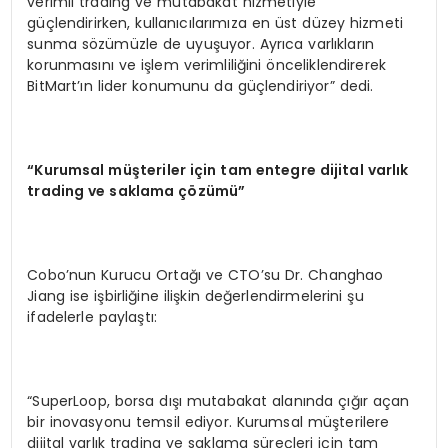
verimli trading ve mutabakat hizmetiyle
güçlendirirken, kullanıcılarımıza en üst düzey hizmeti
sunma sözümüzle de uyuşuyor. Ayrıca varlıkların
korunmasını ve işlem verimliliğini önceliklendirerek
BitMart’ın lider konumunu da güçlendiriyor” dedi.
“
Kurumsal m
üş
teriler i
ç
in tam entegre dijital varl
ı
k
trading ve saklama
çö
z
ü
m
ü”
Cobo’nun Kurucu Ortağı ve CTO’su Dr. Changhao
Jiang ise işbirliğine ilişkin değerlendirmelerini şu
ifadelerle paylaştı:
“SuperLoop, borsa dışı mutabakat alanında çığır açan
bir inovasyonu temsil ediyor. Kurumsal müşterilere
dijital varlık trading ve saklama süreçleri için tam