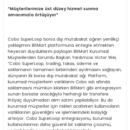
“
M
üş
terilerimize
ü
st d
ü
zey hizmet sunma
amac
ı
m
ı
zla
ö
rt
üşü
yor
”
Cobo SuperLoop borsa dışı mutabakat ağının yenilikçi
yaklaşımını BitMart platformuna entegre etmekten
heyecan duyduklarını paylaşan BitMart Kurumsal
Müşterilerden Sorumlu Başkan Yardımcısı Victor Wei,
“Cobo SuperLoop, trading, takas, ödeme ve
saklamanın tamamen birbirinden ayrılmasını sağlayan,
dünyanın ilk borsa dışı mutabakat ağı. Platform,
kurumsal müşterilerin varlıklarını Cobo adı altında
saklamasını mümkün kılarken BitMart gibi entegrasyon
sunan borsalar aracılığıyla herhangi bir transfere
ihtiyaç duyulmadan alım satım yapılabiliyor. Bu da
kurumsal müşteriler için riskleri azaltırken kullanıcıların
varlıklarının güvenliğini ve işlemlerindeki kolaylığı
artırıyor. Cobo SuperLoop entegrasyonu, kurumsal
kullanıcılarımızı daha güvenli bir saklama çözümü,