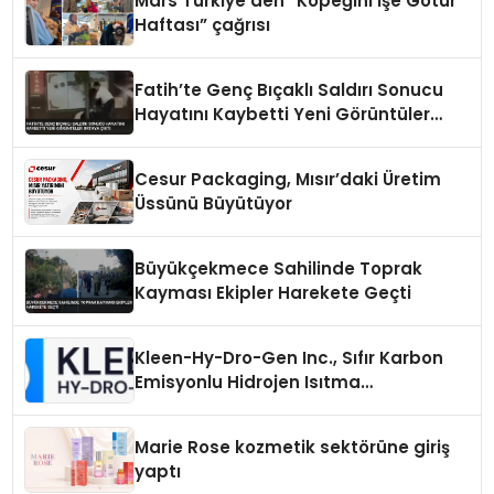
Mars Türkiye’den “Köpeğini İşe Götür
Haftası” çağrısı
Fatih’te Genç Bıçaklı Saldırı Sonucu
Hayatını Kaybetti Yeni Görüntüler
Ortaya Çıktı
Cesur Packaging, Mısır’daki Üretim
Üssünü Büyütüyor
Büyükçekmece Sahilinde Toprak
Kayması Ekipler Harekete Geçti
Kleen-Hy-Dro-Gen Inc., Sıfır Karbon
Emisyonlu Hidrojen Isıtma
Teknolojisinde ISO ve TSSA
Düzenleyici Onaylarını Aldı
Marie Rose kozmetik sektörüne giriş
yaptı