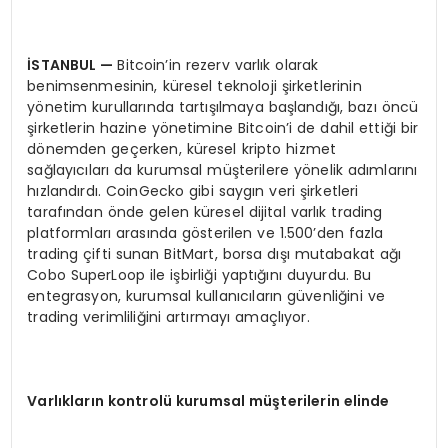
İ
STANBUL
—
Bitcoin’in rezerv varlık olarak
benimsenmesinin, küresel teknoloji şirketlerinin
yönetim kurullarında tartışılmaya başlandığı, bazı öncü
şirketlerin hazine yönetimine Bitcoin’i de dahil ettiği bir
dönemden geçerken, küresel kripto hizmet
sağlayıcıları da kurumsal müşterilere yönelik adımlarını
hızlandırdı. CoinGecko gibi saygın veri şirketleri
tarafından önde gelen küresel dijital varlık trading
platformları arasında gösterilen ve 1.500’den fazla
trading çifti sunan BitMart, borsa dışı mutabakat ağı
Cobo SuperLoop ile işbirliği yaptığını duyurdu. Bu
entegrasyon, kurumsal kullanıcıların güvenliğini ve
trading verimliliğini artırmayı amaçlıyor.
Varl
ı
klar
ı
n kontrol
ü
kurumsal m
üş
terilerin elinde