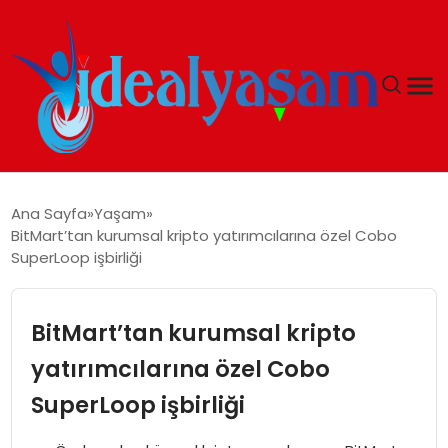
ANASAYFA
Ana Sayfa
Yaşam
BitMart’tan kurumsal kripto yatırımcılarına özel Cobo
GÜNDEM
SuperLoop işbirliği
EKONOMI
BitMart’tan kurumsal kripto
İDEAL YAŞAM
yatırımcılarına özel Cobo
SuperLoop işbirliği
İDEAL SPOR