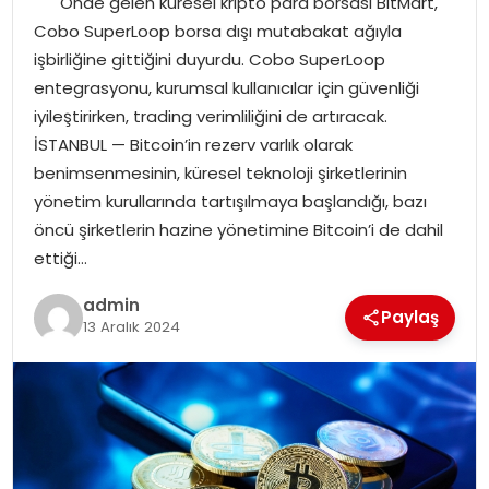
Önde gelen küresel kripto para borsası BitMart,
YAŞAM
Cobo SuperLoop borsa dışı mutabakat ağıyla
işbirliğine gittiğini duyurdu. Cobo SuperLoop
MAGAZIN
entegrasyonu, kurumsal kullanıcılar için güvenliği
iyileştirirken, trading verimliliğini de artıracak.
SAĞLIK
İSTANBUL — Bitcoin’in rezerv varlık olarak
benimsenmesinin, küresel teknoloji şirketlerinin
SOSYAL HABER
yönetim kurullarında tartışılmaya başlandığı, bazı
öncü şirketlerin hazine yönetimine Bitcoin’i de dahil
ettiği…
admin
Paylaş
13 Aralık 2024