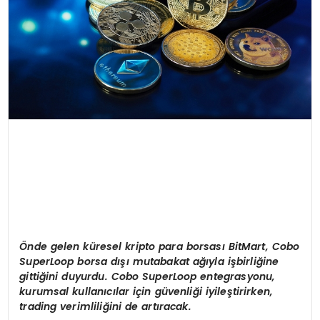
Ö
nde gelen k
ü
resel kripto para borsas
ı
BitMart, Cobo
SuperLoop borsa d
ışı
mutabakat a
ğı
yla i
ş
birli
ğ
ine
gitti
ğ
ini duyurdu. Cobo SuperLoop entegrasyonu,
kurumsal kullan
ı
c
ı
lar i
ç
in g
ü
venli
ğ
i iyile
ş
tirirken,
trading verimlili
ğ
ini de art
ı
racak.