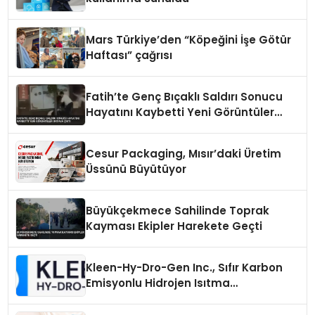
Mars Türkiye’den “Köpeğini İşe Götür
Haftası” çağrısı
Fatih’te Genç Bıçaklı Saldırı Sonucu
Hayatını Kaybetti Yeni Görüntüler
Ortaya Çıktı
Cesur Packaging, Mısır’daki Üretim
Üssünü Büyütüyor
Büyükçekmece Sahilinde Toprak
Kayması Ekipler Harekete Geçti
Kleen-Hy-Dro-Gen Inc., Sıfır Karbon
Emisyonlu Hidrojen Isıtma
Teknolojisinde ISO ve TSSA
Düzenleyici Onaylarını Aldı