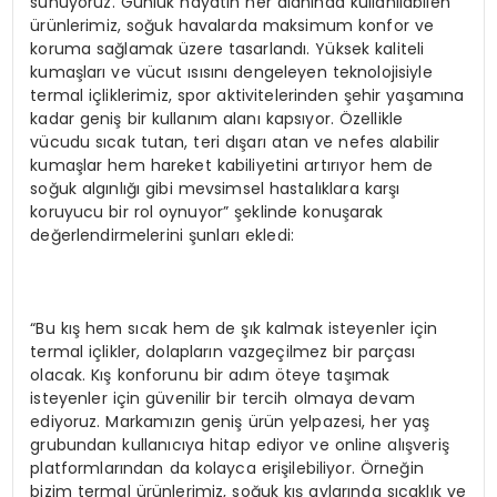
sunuyoruz. Günlük hayatın her alanında kullanılabilen
ürünlerimiz, soğuk havalarda maksimum konfor ve
koruma sağlamak üzere tasarlandı. Yüksek kaliteli
kumaşları ve vücut ısısını dengeleyen teknolojisiyle
termal içliklerimiz, spor aktivitelerinden şehir yaşamına
kadar geniş bir kullanım alanı kapsıyor. Özellikle
vücudu sıcak tutan, teri dışarı atan ve nefes alabilir
kumaşlar hem hareket kabiliyetini artırıyor hem de
soğuk algınlığı gibi mevsimsel hastalıklara karşı
koruyucu bir rol oynuyor” şeklinde konuşarak
değerlendirmelerini şunları ekledi:
“Bu kış hem sıcak hem de şık kalmak isteyenler için
termal içlikler, dolapların vazgeçilmez bir parçası
olacak. Kış konforunu bir adım öteye taşımak
isteyenler için güvenilir bir tercih olmaya devam
ediyoruz. Markamızın geniş ürün yelpazesi, her yaş
grubundan kullanıcıya hitap ediyor ve online alışveriş
platformlarından da kolayca erişilebiliyor. Örneğin
bizim termal ürünlerimiz, soğuk kış aylarında sıcaklık ve