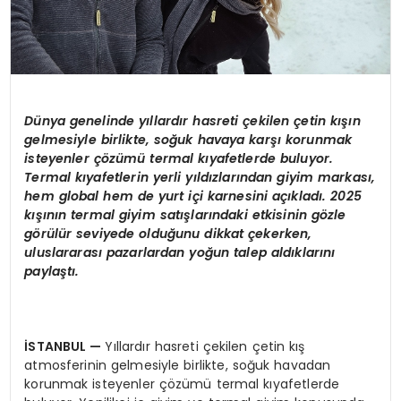
Dünya genelinde yıllardır hasreti çekilen çetin kışın
gelmesiyle birlikte, soğuk havaya karşı korunmak
isteyenler çözümü
termal k
ıyafetlerde buluyor.
Termal kıyafetlerin yerli yıldızlarından giyim markası,
hem global hem de yurt içi karnesini açıkladı. 2025
kışının termal giyim satışlarındaki etkisinin g
ö
zle
g
ö
rülür seviyede olduğunu dikkat çekerken,
uluslararası pazarlardan yoğun talep aldıklarını
paylaştı.
İSTANBUL
—
Yıllardır hasreti çekilen çetin kış
atmosferinin gelmesiyle birlikte, soğuk havadan
korunmak isteyenler çözümü termal kıyafetlerde