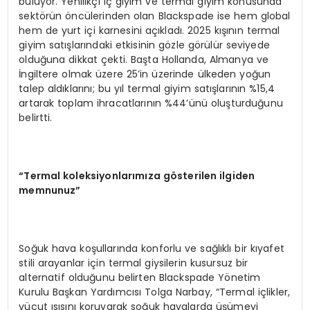
buluyor. Yenilikçi iç giyim ve termal giyim konusunda
sektörün öncülerinden olan Blackspade ise hem global
hem de yurt içi karnesini açıkladı. 2025 kışının termal
giyim satışlarındaki etkisinin gözle görülür seviyede
olduğuna dikkat çekti. Başta Hollanda, Almanya ve
İngiltere olmak üzere 25’in üzerinde ülkeden yoğun
talep aldıklarını; bu yıl termal giyim satışlarının %15,4
artarak toplam ihracatlarının %44’ünü oluşturduğunu
belirtti.
“
Termal koleksiyonlarımıza g
ö
sterilen ilgiden
memnunuz”
Soğuk hava koşullarında konforlu ve sağlıklı bir kıyafet
stili arayanlar için termal giysilerin kusursuz bir
alternatif olduğunu belirten Blackspade Yönetim
Kurulu Başkan Yardımcısı Tolga Narbay, “Termal içlikler,
vücut ısısını koruyarak soğuk havalarda üşümeyi