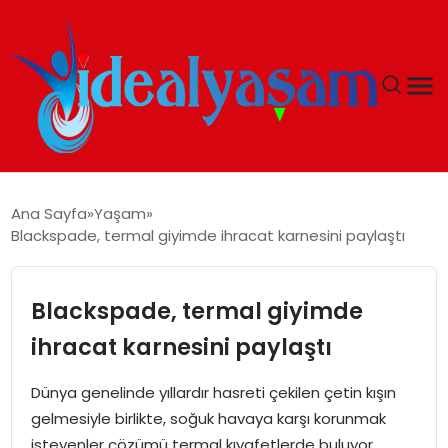
ANASAYFA
Ana Sayfa
Yaşam
Blackspade, termal giyimde ihracat karnesini paylaştı
GÜNDEM
EKONOMI
Blackspade, termal giyimde
ihracat karnesini paylaştı
İDEAL YAŞAM
Dünya genelinde yıllardır hasreti çekilen çetin kışın
İDEAL SPOR
gelmesiyle birlikte, soğuk havaya karşı korunmak
isteyenler çözümü termal kıyafetlerde buluyor.