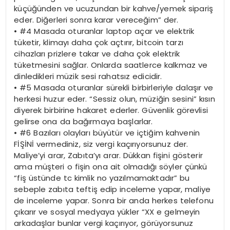
küçüğünden ve ucuzundan bir kahve/yemek sipariş
eder. Diğerleri sonra karar vereceğim” der.
•
#4 Masada oturanlar laptop açar ve elektrik
tüketir, klimayı daha çok açtırır, bitcoin tarzı
cihazları prizlere takar ve daha çok elektrik
tüketmesini sağlar. Onlarda saatlerce kalkmaz ve
dinledikleri müzik sesi rahatsız edicidir.
•
#5 Masada oturanlar sürekli birbirleriyle dalaşır ve
herkesi huzur eder. “Sessiz olun, müziğin sesini” kısın
diyerek birbirine hakaret ederler. Güvenlik görevlisi
gelirse ona da bağırmaya başlarlar.
•
#6 Bazıları olayları büyütür ve içtiğim kahvenin
FİŞİNİ vermediniz, siz vergi kaçırıyorsunuz der.
Maliye’yi arar, Zabıta’yı arar. Dükkan fişini gösterir
ama müşteri o fişin ona ait olmadığı söyler çünkü
“fiş üstünde tc kimlik no yazılmamaktadır” bu
sebeple zabıta teftiş edip inceleme yapar, maliye
de inceleme yapar. Sonra bir anda herkes
telefonu
çıkarır ve sosyal medyaya yükler “XX e gelmeyin
arkadaşlar bunlar vergi kaçırıyor, görüyorsunuz