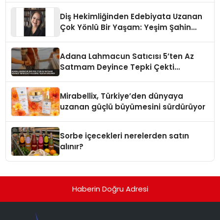
Diş Hekimliğinden Edebiyata Uzanan
Çok Yönlü Bir Yaşam: Yeşim Şahin
Yaman
Adana Lahmacun Satıcısı 5’ten Az
Satmam Deyince Tepki Çekti
Belediye Tezgahı Kaldırdı
Mirabellix, Türkiye’den dünyaya
uzanan güçlü büyümesini sürdürüyor
Sorbe içecekleri nerelerden satın
alınır?
Haberin Doğru Adresi