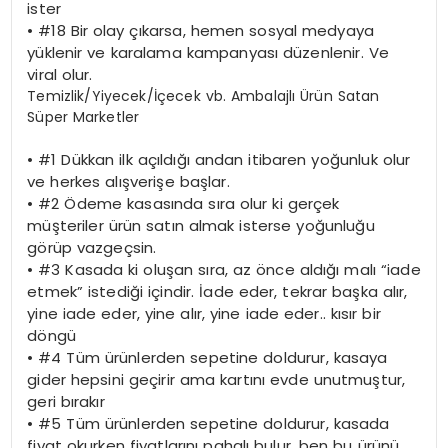
ister
•
#18 Bir olay çıkarsa, hemen sosyal medyaya
yüklenir ve karalama kampanyası düzenlenir. Ve
viral olur.
Temizlik/Yiyecek/İçecek vb. Ambalajlı Ürün Satan
Süper Marketler
•
#1 Dükkan ilk açıldığı andan itibaren yoğunluk olur
ve herkes alışverişe başlar.
•
#2 Ödeme kasasında sıra olur ki gerçek
müşteriler ürün satın almak isterse yoğunluğu
görüp vazgeçsin.
•
#3 Kasada ki oluşan sıra, az önce aldığı malı “iade
etmek” istediği içindir. İade eder, tekrar başka alır,
yine iade eder, yine alır, yine iade eder.. kısır bir
döngü
•
#4 Tüm ürünlerden sepetine doldurur, kasaya
gider hepsini geçirir ama kartını evde unutmuştur,
geri bırakır
•
#5 Tüm ürünlerden sepetine doldurur, kasada
fiyat okurken fiyatlarını pahalı bulur, ben bu ürünü