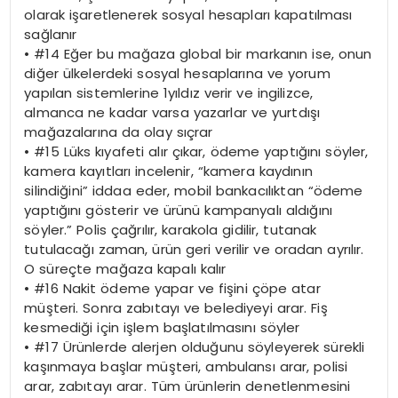
olarak işaretlenerek sosyal hesapları kapatılması
sağlanır
•
#14 Eğer bu mağaza global bir markanın ise, onun
diğer ülkelerdeki sosyal hesaplarına ve yorum
yapılan sistemlerine 1yıldız verir ve ingilizce,
almanca ne kadar varsa yazarlar ve yurtdışı
mağazalarına da olay sıçrar
•
#15 Lüks kıyafeti alır çıkar, ödeme yaptığını söyler,
kamera kayıtları incelenir, “kamera kaydının
silindiğini” iddaa eder, mobil bankacılıktan “ödeme
yaptığını gösterir ve ürünü kampanyalı aldığını
söyler.” Polis çağrılır, karakola gidilir, tutanak
tutulacağı zaman, ürün geri verilir ve oradan ayrılır.
O süreçte mağaza kapalı kalır
•
#16 Nakit ödeme yapar ve fişini çöpe atar
müşteri. Sonra zabıtayı ve belediyeyi arar. Fiş
kesmediği için işlem başlatılmasını söyler
•
#17 Ürünlerde alerjen olduğunu söyleyerek sürekli
kaşınmaya başlar müşteri, ambulansı arar, polisi
arar, zabıtayı arar. Tüm ürünlerin denetlenmesini