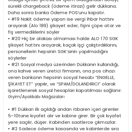
sürekli chargeback (ödeme itirazı) gelir dükkana.
Daha sonra banka Ödeme POS’unu kapatır.
•
#19 Nakit ödeme yapan ise vergi ihbar hattını
arayarak (Alo 189) şikayet eder, fişini çöpe atar ve
fiş vermediklerini söyler
•
#20 Hiç bir alakası olmaması halde ALO 170 SGK
şikayet hattını arayarak, kaçak işçi çalıştırdıklarını,
personellerin hepsinin SGK’sinin yapılmadığını
söylerler
•
#21 Sosyal medya üzerinden Dükkanın kullandığı,
ona kahve veren üretici firmanın, ona pos cihazı
veren bankanın hepsinin sosyal hesabı “ENGELLE,
ŞİKAYET ET” yapılır, ve “SPAM/DOLANDIRICI” olarak
işaretlenerek sosyal hesapları kapatılması sağlanır.
Giyim/Ayakkabı Mağazaları
•
#1 Dükkan ilk açıldığı andan itibaren içeri girenler
5–10tane kıyafet alır ve kabine girer. Bir çok kıyafet
yere saçılır, düşer. Kabinden saatlerce çıkmazlar.
•
#2 Sadece ödeme kasasında ve kabinlerde sıra