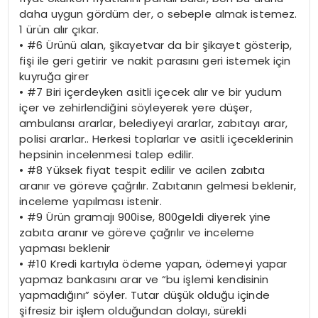
daha uygun gördüm der, o sebeple almak istemez.
1 ürün alır çıkar.
•
#6 Ürünü alan, şikayetvar da bir şikayet gösterip,
fişi ile geri getirir ve nakit parasını geri istemek için
kuyruğa girer
•
#7 Biri içerdeyken asitli içecek alır ve bir yudum
içer ve zehirlendiğini söyleyerek yere düşer,
ambulansı ararlar, belediyeyi ararlar, zabıtayı arar,
polisi ararlar.. Herkesi toplarlar ve asitli içeceklerinin
hepsinin incelenmesi talep edilir.
•
#8 Yüksek fiyat tespit edilir ve acilen zabıta
aranır ve göreve çağrılır. Zabıtanın gelmesi beklenir,
inceleme yapılması istenir.
•
#9 Ürün gramajı 900ise, 800geldi diyerek yine
zabıta aranır ve göreve çağrılır ve inceleme
yapması beklenir
•
#10 Kredi kartıyla ödeme yapan, ödemeyi yapar
yapmaz bankasını arar ve “bu işlemi kendisinin
yapmadığını” söyler. Tutar düşük olduğu içinde
şifresiz bir işlem olduğundan dolayı, sürekli