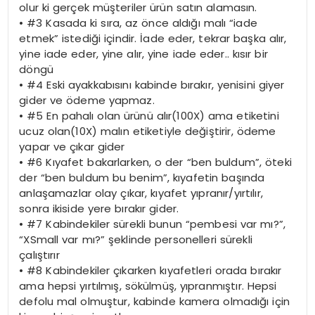
olur ki gerçek müşteriler ürün satın alamasın.
•
#3 Kasada ki sıra, az önce aldığı malı “iade
etmek” istediği içindir. İade eder, tekrar başka alır,
yine iade eder, yine alır, yine iade eder.. kısır bir
döngü
•
#4 Eski ayakkabısını kabinde bırakır, yenisini giyer
gider ve ödeme yapmaz.
•
#5 En pahalı olan ürünü alır(100X) ama etiketini
ucuz olan(10X) malın etiketiyle değiştirir, ödeme
yapar ve çıkar gider
•
#6 Kıyafet bakarlarken, o der “ben buldum”, öteki
der “ben buldum bu benim”, kıyafetin başında
anlaşamazlar olay çıkar, kıyafet yıpranır/yırtılır,
sonra ikiside yere bırakır gider.
•
#7 Kabindekiler sürekli bunun “pembesi var mı?”,
“XSmall var mı?” şeklinde personelleri sürekli
çalıştırır
•
#8 Kabindekiler çıkarken kıyafetleri orada bırakır
ama hepsi yırtılmış, sökülmüş, yıpranmıştır. Hepsi
defolu mal olmuştur, kabinde kamera olmadığı için