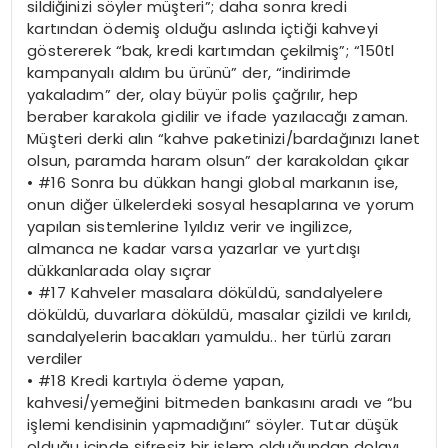
sildiğinizi söyler müşteri”; daha sonra kredi
kartından ödemiş olduğu aslında içtiği kahveyi
göstererek “bak, kredi kartımdan çekilmiş”; “150tl
kampanyalı aldım bu ürünü” der, “indirimde
yakaladım” der, olay büyür polis çağrılır, hep
beraber karakola gidilir ve ifade yazılacağı zaman.
Müşteri derki alın “kahve paketinizi/bardağınızı lanet
olsun, paramda haram olsun” der karakoldan çıkar
•
#16 Sonra bu dükkan hangi global markanın ise,
onun diğer ülkelerdeki sosyal hesaplarına ve yorum
yapılan sistemlerine 1yıldız verir ve ingilizce,
almanca ne kadar varsa yazarlar ve yurtdışı
dükkanlarada olay sıçrar
•
#17 Kahveler masalara döküldü, sandalyelere
döküldü, duvarlara döküldü, masalar çizildi ve kırıldı,
sandalyelerin bacakları yamuldu.. her türlü zararı
verdiler
•
#18 Kredi kartıyla ödeme yapan,
kahvesi/yemeğini bitmeden bankasını aradı ve “bu
işlemi kendisinin yapmadığını” söyler. Tutar düşük
olduğu içinde şifresiz bir işlem olduğundan dolayı,