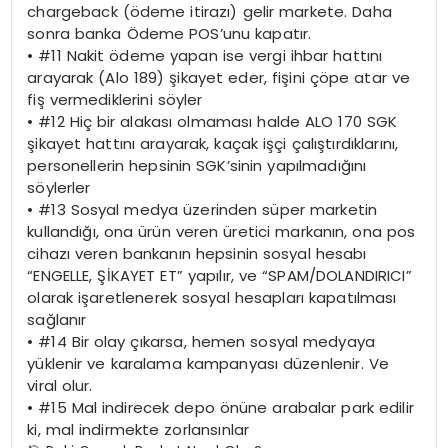
chargeback (ödeme itirazı) gelir markete. Daha
sonra banka Ödeme POS’unu kapatır.
•
#11 Nakit ödeme yapan ise vergi ihbar hattını
arayarak (Alo 189) şikayet eder, fişini çöpe atar ve
fiş vermediklerini söyler
•
#12 Hiç bir alakası olmaması halde ALO 170 SGK
şikayet hattını arayarak, kaçak işçi çalıştırdıklarını,
personellerin hepsinin SGK’sinin yapılmadığını
söylerler
•
#13 Sosyal medya üzerinden süper marketin
kullandığı, ona ürün veren üretici markanın, ona pos
cihazı veren bankanın hepsinin sosyal hesabı
“ENGELLE, ŞİKAYET ET” yapılır, ve “SPAM/DOLANDIRICI”
olarak işaretlenerek sosyal hesapları kapatılması
sağlanır
•
#14 Bir olay çıkarsa, hemen sosyal medyaya
yüklenir ve karalama kampanyası düzenlenir. Ve
viral olur.
•
#15 Mal indirecek depo önüne arabalar park edilir
ki, mal indirmekte zorlansınlar