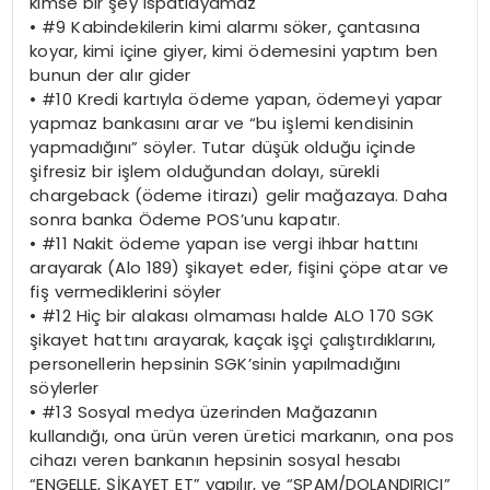
kimse bir şey ispatlayamaz
•
#9 Kabindekilerin kimi alarmı söker, çantasına
koyar, kimi içine giyer, kimi ödemesini yaptım ben
bunun der alır gider
•
#10 Kredi kartıyla ödeme yapan, ödemeyi yapar
yapmaz bankasını arar ve “bu işlemi kendisinin
yapmadığını” söyler. Tutar düşük olduğu içinde
şifresiz bir işlem olduğundan dolayı, sürekli
chargeback (ödeme itirazı) gelir mağazaya. Daha
sonra banka Ödeme POS’unu kapatır.
•
#11 Nakit ödeme yapan ise vergi ihbar hattını
arayarak (Alo 189) şikayet eder, fişini çöpe atar ve
fiş vermediklerini söyler
•
#12 Hiç bir alakası olmaması halde ALO 170 SGK
şikayet hattını arayarak, kaçak işçi çalıştırdıklarını,
personellerin hepsinin SGK’sinin yapılmadığını
söylerler
•
#13 Sosyal medya üzerinden Mağazanın
kullandığı, ona ürün veren üretici markanın, ona pos
cihazı veren bankanın hepsinin sosyal hesabı
“ENGELLE, ŞİKAYET ET” yapılır, ve “SPAM/DOLANDIRICI”