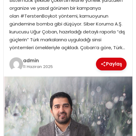
sistematik şekilde çökertilmesine yönelik yürütülen
YAŞAM
organize ve yasal görünen bir kampanya
olan #TerstenBoykot yöntemi, kamuoyunun
MAGAZIN
gündemine bomba gibi düşüyor. Siber Koruma A.Ş.
kurucusu Uğur Çoban, hazırladığı detaylı raporla “dış
SAĞLIK
güçlerin” Türk markalarına uyguladığı sinsi
yöntemleri örnekleriyle açıkladı. Çoban’a göre, Türk…
SOSYAL HABER
admin
Paylaş
11 Haziran 2025