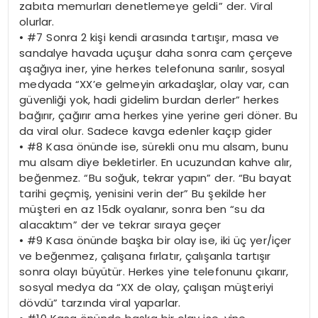
zabıta memurları denetlemeye geldi” der. Viral
olurlar.
•
#7 Sonra 2 kişi kendi arasında tartışır, masa ve
sandalye havada uçuşur daha sonra cam çerçeve
aşağıya iner, yine herkes telefonuna sarılır, sosyal
medyada “XX’e gelmeyin arkadaşlar, olay var, can
güvenliği yok, hadi gidelim burdan derler” herkes
bağırır, çağırır ama herkes yine yerine geri döner. Bu
da viral olur. Sadece kavga edenler kaçıp gider
•
#8 Kasa önünde ise, sürekli onu mu alsam, bunu
mu alsam diye bekletirler. En ucuzundan kahve alır,
beğenmez. “Bu soğuk, tekrar yapın” der. “Bu bayat
tarihi geçmiş, yenisini verin der” Bu şekilde her
müşteri en az 15dk oyalanır, sonra ben “su da
alacaktım” der ve tekrar sıraya geçer
•
#9 Kasa önünde başka bir olay ise, iki üç yer/içer
ve beğenmez, çalışana fırlatır, çalışanla tartışır
sonra olayı büyütür. Herkes yine telefonunu çıkarır,
sosyal medya da “XX de olay, çalışan müşteriyi
dövdü” tarzında viral yaparlar.