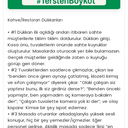
Kahve/Restoran Dükkanları
•
#1 Dükkan ilk açıldığı andan itibaren sahte
müşterilerle tıklım tıklım doldurulur. Dükkan girişi,
Kasa önü, tuvaletlerin önünde sahte kuyruklar
oluşturulur. Masalarda oturacak yer bile bulamazsın.
Gerçek müşteriler geldiğinde zaten o kuyruğu
görüp geri döner.
•
#2 Tuvaletlerden saatlerce çıkmazlar, çıkan ise
“benden önce giren aynayı çatlatmış, klozeti kırmış
ve sifon çalışmıyor” diyerek çıkar. “Olaki çalışan siz
yaptınız bunu, ilk siz girdiniz derse?”; “Benden önceki
yapmıştır, ben yapmadım aç kameraya bakalım
der”; “Çalışan tuvalette kamera yok ki der”; ve olay
kapanır. Kimse bir şey ispat edemez.
•
#3 Masada oturanlar arkadaşlarıyla yüksek sesli
konuşur, hiç bir şey yemezler/içmezler. Eğer
personel gelirse, 4kişilik masada sadece 1kişi “en