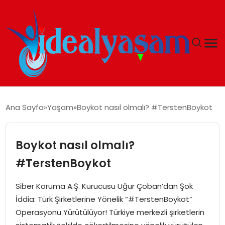
ANASAYFA
Ana Sayfa
Yaşam
Boykot nasıl olmalı? #TerstenBoykot
GÜNDEM
Boykot nasıl olmalı?
EKONOMI
#TerstenBoykot
İDEAL YAŞAM
Siber Koruma A.Ş. Kurucusu Uğur Çoban’dan Şok
İddia: Türk Şirketlerine Yönelik “#TerstenBoykot”
İDEAL SPOR
Operasyonu Yürütülüyor! Türkiye merkezli şirketlerin