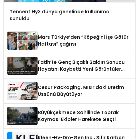
Tencent Hy3 dünya genelinde kullanıma
sunuldu
Mars Türkiye’den “Köpeğini İşe Götür
Haftası” çağrısı
Fatih’te Genç Bıçaklı Saldırı Sonucu
Hayatını Kaybetti Yeni Görüntüler
Ortaya Çıktı
Cesur Packaging, Mısır’daki Üretim
Üssünü Büyütüyor
Büyükçekmece Sahilinde Toprak
Kayması Ekipler Harekete Geçti
Kleen-Hy-Dro-Gen Inc., Sıfır Karbon