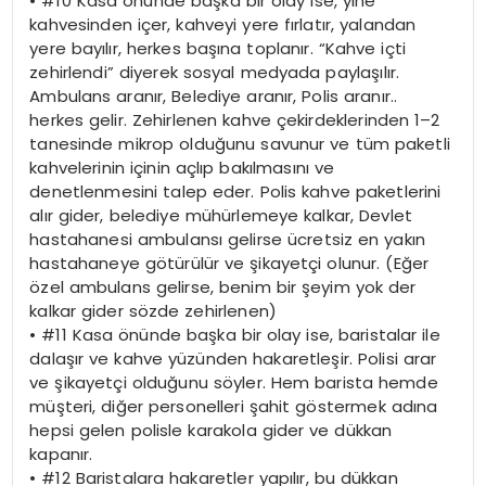
•
#10 Kasa önünde başka bir olay ise, yine
kahvesinden içer, kahveyi yere fırlatır, yalandan
yere bayılır, herkes başına toplanır. “Kahve içti
zehirlendi” diyerek sosyal medyada paylaşılır.
Ambulans aranır, Belediye aranır, Polis aranır..
herkes gelir. Zehirlenen kahve çekirdeklerinden 1–2
tanesinde mikrop olduğunu savunur ve tüm paketli
kahvelerinin içinin açlıp bakılmasını ve
denetlenmesini
talep eder. Polis kahve paketlerini
alır gider, belediye mühürlemeye kalkar, Devlet
hastahanesi ambulansı gelirse ücretsiz en yakın
hastahaneye götürülür ve şikayetçi olunur. (Eğer
özel ambulans gelirse, benim bir şeyim yok der
kalkar gider sözde zehirlenen)
•
#11 Kasa önünde başka bir olay ise, baristalar ile
dalaşır ve kahve yüzünden hakaretleşir. Polisi arar
ve şikayetçi olduğunu söyler. Hem barista hemde
müşteri, diğer personelleri şahit göstermek adına
hepsi gelen polisle karakola gider ve dükkan
kapanır.
•
#12 Baristalara hakaretler yapılır, bu dükkan