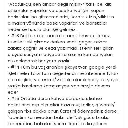
“Atatürkçü, sen dindar değil misin?” tarzı bel altı
atışmalar yaparlar ve esas kahve işini yapan
baristaları işe gitmemelerini, ücretsiz izin/yıllık izin
almaları yönünde baskı yaparlar. Ve baristalar
nedense hasta olur işe gelmez.
•
#13 Dükkan kapanacaktır, ama kimse kalkmaz,
tuvalletteki çıkmaz derken saati geçer, tekrar
zabıta çağrılır ve ceza yazılması istenir. Her çıkan
olayda sosyal medyada karalama kampanyaları
düzenlenerek her yere yazılır
•
#14 Tüm bu yaşananları şikayetvar, google yerel
işletmeler tarzı tüm değerlendirme sitelerine 1yıldız
olarak girilir, ve resimli/videolu olarak her yere yayılır.
Marka karalama kampanyası son hızıyla devam
eder
•
#15 Ortada duran kahve bardakları, kahve
paketlerini alıp alıp çıkar bazı müşteriler, güvenlik/
çalışan “bir dakika onun ücretini ödemediniz derse”;
“ödedim kameradan bakın der”,
işi gücü bırakıp
kameradan bakarlar, sonra “kamera kayıtlarını