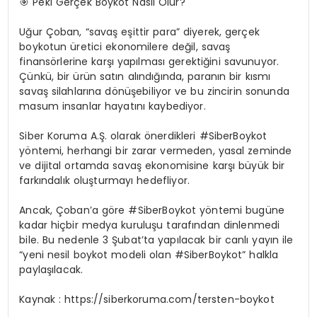
🎯
Peki Gerçek Boykot Nasıl Olur?
Uğur Çoban, “savaş eşittir para” diyerek, gerçek
boykotun üretici ekonomilere değil, savaş
finansörlerine karşı yapılması gerektiğini savunuyor.
Çünkü, bir ürün satın alındığında, paranın bir kısmı
savaş silahlarına dönüşebiliyor ve bu zincirin sonunda
masum insanlar hayatını kaybediyor.
Siber Koruma A.Ş. olarak önerdikleri #
SiberBoykot
yöntemi
, herhangi bir zarar vermeden, yasal zeminde
ve dijital ortamda savaş ekonomisine karşı büyük bir
farkındalık oluşturmayı hedefliyor.
Ancak, Çoban’a göre #
SiberBoykot
yöntemi bugüne
kadar hiçbir medya kuruluşu tarafından dinlenmedi
bile. Bu nedenle
3 Şubat’ta yapılacak bir canlı yayın
ile
“yeni nesil boykot modeli olan #SiberBoykot” halkla
paylaşılacak.
Kaynak :
https://siberkoruma.com/tersten-boykot