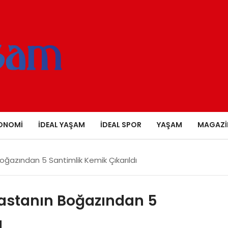
ONOMI
İDEAL YAŞAM
İDEAL SPOR
YAŞAM
MAGAZI
oğazından 5 Santimlik Kemik Çıkarıldı
astanın Boğazından 5
ı