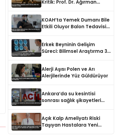
Kritik: Prof. Dr. Ağırman
Uyardı
KOAH’ta Yemek Dumanı Bile
Etkili Oluyor Balon Tedavisi
Umut Veriyor
Erkek Beyninin Gelişim
Süreci: Bilimsel Araştırma 32
Yaşını İşaret Etti
Alerji Aşısı Polen ve Arı
Alerjilerinde Yüz Güldürüyor
Ankara’da su kesintisi
sonrası sağlık şikayetleri
artıyor
Açık Kalp Ameliyatı Riski
Taşıyan Hastalara Yeni
Umut MitraClip Teknolojisi