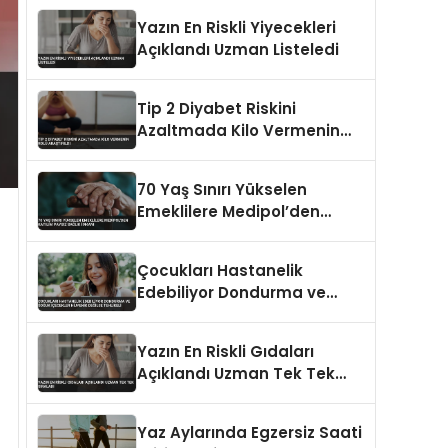
Suçiçeğiyle Karışabiliyor
Yazın En Riskli Yiyecekleri
Açıklandı Uzman Listeledi
Tip 2 Diyabet Riskini
Azaltmada Kilo Vermenin
Rolü Araştırıldı
70 Yaş Sınırı Yükselen
Emeklilere Medipol’den
Katılım Paysız Sağlık İmkanı
Çocukları Hastanelik
Edebiliyor Dondurma ve
Soğuk İçecekler Hijyenik
Değilse Tehlikeli
Yazın En Riskli Gıdaları
Açıklandı Uzman Tek Tek
Sıraladı
Yaz Aylarında Egzersiz Saati