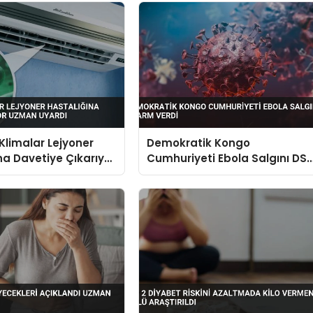
Klimalar Lejyoner
Demokratik Kongo
na Davetiye Çıkarıyor
Cumhuriyeti Ebola Salgını DS
ardı
Alarm Verdi