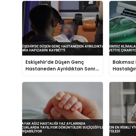
Eskişehir’de Düşen Genç
Bakımsız 
Hastaneden Ayrıldıktan Sonra
Hastalığı
Hafızasını Kaybetti
Uzman Uy