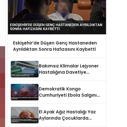
Eskişehir’de Düşen Genç Hastaneden
Ayrıldıktan Sonra Hafızasını Kaybetti
Bakımsız Klimalar Lejyoner
Hastalığına Davetiye
Çıkarıyor Uzman Uyardı
Demokratik Kongo
Cumhuriyeti Ebola Salgını
DSÖ Alarm Verdi
El Ayak Ağız Hastalığı Yaz
Aylarında Çocuklarda
Yayılıyor Döküntüleri