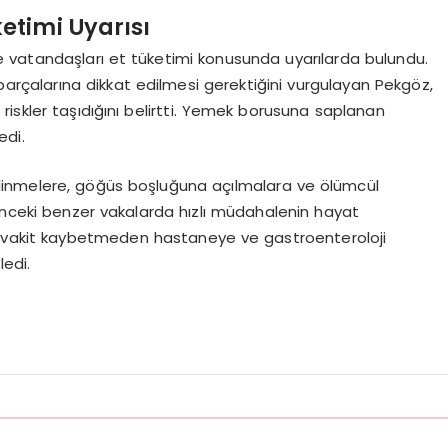
etimi Uyarısı
 vatandaşları et tüketimi konusunda uyarılarda bulundu.
parçalarına dikkat edilmesi gerektiğini vurgulayan Pekgöz,
iskler taşıdığını belirtti. Yemek borusuna saplanan
edi.
linmelere, göğüs boşluğuna açılmalara ve ölümcül
 önceki benzer vakalarda hızlı müdahalenin hayat
da vakit kaybetmeden hastaneye ve gastroenteroloji
ledi.