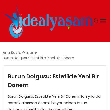
ANASAYFA
Ana Sayfa
Yaşam
Burun Dolgusu: Estetikte Yeni Bir Dönem
GÜNDEM
EKONOMI
Burun Dolgusu: Estetikte Yeni Bir
Dönem
İDEAL YAŞAM
Burun Dolgusu: Estetikte Yeni Bir Dönem Son yıllarda
İDEAL SPOR
estetik alanında önemli bir yer edinen burun
dolgusu, güzellik anlayışını değiştiren