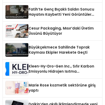
Fatih’te Genç Bıçaklı Saldırı Sonucu
Hayatını Kaybetti Yeni Görüntüler
Ortaya Çıktı
Cesur Packaging, Mısır’daki Üretim
Üssünü Büyütüyor
Büyükçekmece Sahilinde Toprak
Kayması Ekipler Harekete Geçti
Kleen-Hy-Dro-Gen Inc., Sıfır Karbon
Emisyonlu Hidrojen Isıtma
Teknolojisinde ISO ve TSSA
Düzenleyici Onaylarını Aldı
Marie Rose kozmetik sektörüne giriş
yaptı
Daikin’den akıllı iklimlendirmede yeni