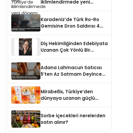
iklimlendirmede yeni
dönem: Madoka Plus
Türkiye’de
Karadeniz’de Türk Ro-Ro
Gemisine Dron Saldırısı 4
Mürettebat Yaralandı
Diş Hekimliğinden Edebiyata
Uzanan Çok Yönlü Bir
Yaşam: Yeşim Şahin Yaman
Adana Lahmacun Satıcısı
5’ten Az Satmam Deyince
Tepki Çekti Belediye
Tezgahı Kaldırdı
Mirabellix, Türkiye’den
dünyaya uzanan güçlü
büyümesini sürdürüyor
Sorbe içecekleri nerelerden
satın alınır?