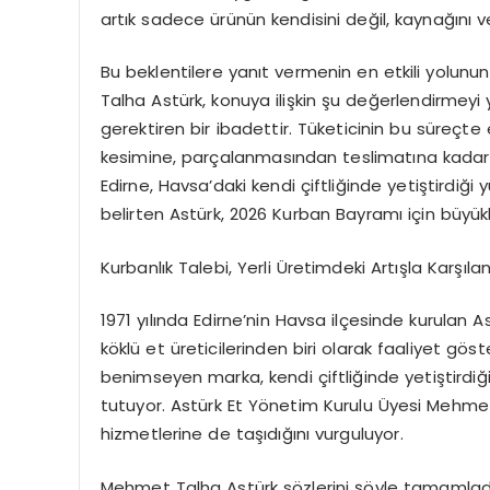
artık sadece ürünün kendisini değil, kaynağını 
Bu beklentilere yanıt vermenin en etkili yolun
Talha Astürk
, konuya ilişkin şu değerlendirmeyi
gerektiren bir ibadettir. Tüketicinin bu süreçt
kesimine, parçalanmasından teslimatına kadar 
Edirne, Havsa’daki kendi çiftliğinde yetiştirdiğ
belirten
Astürk
, 2026 Kurban Bayramı için büyükb
Kurbanlık Talebi, Yerli Üretimdeki Artışla Karşılan
1971 yılında Edirne’nin Havsa ilçesinde kurulan
As
köklü et üreticilerinden biri olarak faaliyet gös
benimseyen marka, kendi çiftliğinde yetiştirdiği
tutuyor.
Astürk Et
Yönetim Kurulu Üyesi
Mehme
hizmetlerine de taşıdığını vurguluyor.
Mehmet Talha Astürk
sözlerini şöyle tamamladı: 