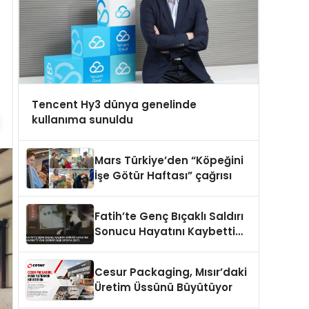
Tencent Hy3 dünya genelinde
kullanıma sunuldu
Mars Türkiye’den “Köpeğini
İşe Götür Haftası” çağrısı
Fatih’te Genç Bıçaklı Saldırı
Sonucu Hayatını Kaybetti
Yeni Görüntüler Ortaya Çıktı
Cesur Packaging, Mısır’daki
Üretim Üssünü Büyütüyor