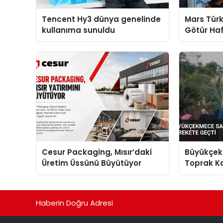
Tencent Hy3 dünya genelinde
Mars Türk
kullanıma sunuldu
Götür Haf
Cesur Packaging, Mısır’daki
Büyükçek
Üretim Üssünü Büyütüyor
Toprak Ka
Harekete
Haberin Doğru Adresi