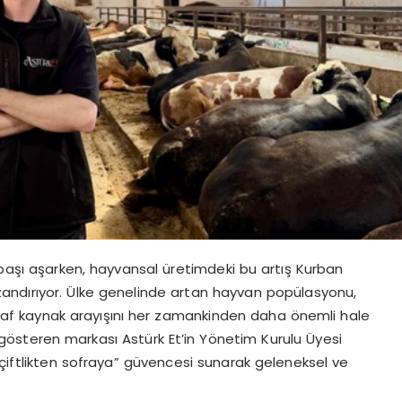
 başı aşarken, hayvansal üretimdeki bu artış Kurban
andırıyor. Ülke genelinde artan hayvan popülasyonu,
şeffaf kaynak arayışını her zamankinden daha önemli hale
yet gösteren markası Astürk Et’in Yönetim Kurulu Üyesi
 “çiftlikten sofraya” güvencesi sunarak geleneksel ve