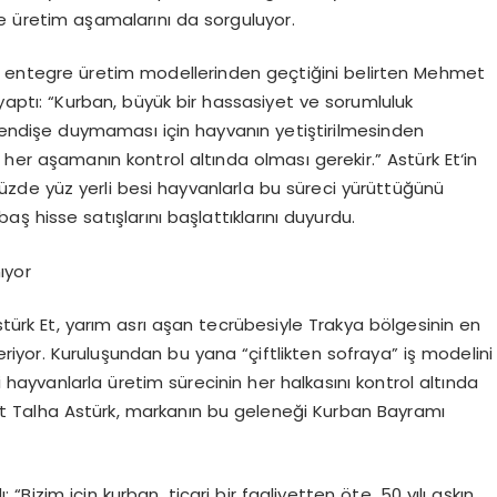
ve üretim aşamalarını da sorguluyor.
un entegre üretim modellerinden geçtiğini belirten
Mehmet
 yaptı: “Kurban, büyük bir hassasiyet ve sorumluluk
e endişe duymaması için hayvanın yetiştirilmesinden
her aşamanın kontrol altında olması gerekir.”
Astürk Et
‘in
i yüzde yüz yerli besi hayvanlarla bu süreci yürüttüğünü
aş hisse satışlarını başlattıklarını duyurdu.
ıyor
türk Et
, yarım asrı aşan tecrübesiyle Trakya bölgesinin en
teriyor. Kuruluşundan bu yana “çiftlikten sofraya” iş modelini
 hayvanlarla üretim sürecinin her halkasını kontrol altında
t
Talha Astürk
, markanın bu geleneği Kurban Bayramı
“Bizim için kurban, ticari bir faaliyetten öte, 50 yılı aşkın