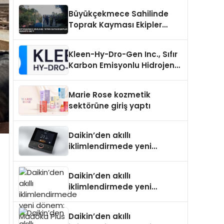
Büyükçekmece Sahilinde
Toprak Kayması Ekipler
Harekete Geçti
Kleen-Hy-Dro-Gen Inc., Sıfır
Karbon Emisyonlu Hidrojen
Isıtma Teknolojisinde ISO ve
TSSA Düzenleyici Onaylarını
Marie Rose kozmetik
Aldı
sektörüne giriş yaptı
Daikin’den akıllı
iklimlendirmede yeni
dönem: Madoka Plus
Türkiye’de
Daikin’den akıllı
iklimlendirmede yeni
dönem: Madoka Plus
Türkiye’de
Daikin’den akıllı