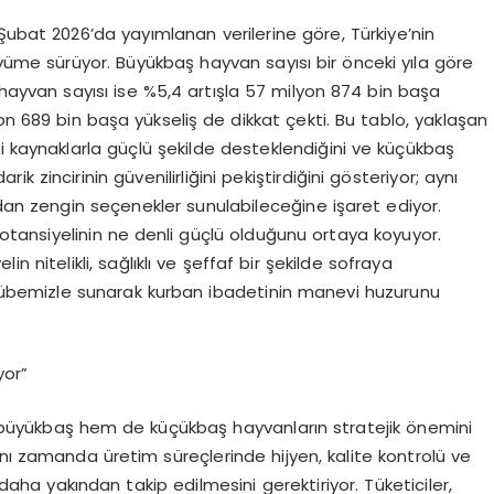
Şubat 2026’da yayımlanan verilerine göre, Türkiye’nin
üyüme sürüyor. Büyükbaş hayvan sayısı bir önceki yıla göre
hayvan sayısı ise %5,4 artışla 57 milyon 874 bin başa
yon 689 bin başa yükseliş de dikkat çekti. Bu tablo, yaklaşan
i kaynaklarla güçlü şekilde desteklendiğini ve küçükbaş
 zincirinin güvenilirliğini pekiştirdiğini gösteriyor; aynı
ndan zengin seçenekler sunulabileceğine işaret ediyor.
potansiyelinin ne denli güçlü olduğunu ortaya koyuyor.
in nitelikli, sağlıklı ve şeffaf bir şekilde sofraya
ecrübemizle sunarak kurban ibadetinin manevi huzurunu
or”
üyükbaş hem de küçükbaş hayvanların stratejik önemini
nı zamanda üretim süreçlerinde hijyen, kalite kontrolü ve
 daha yakından takip edilmesini gerektiriyor. Tüketiciler,