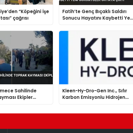
iye’den “Köpeğini İşe
Fatih’te Genç Bıçaklı Saldırı
tası” çağrısı
Sonucu Hayatını Kaybetti Yen
Görüntüler Ortaya Çıktı
mece Sahilinde
Kleen-Hy-Dro-Gen Inc., Sıfır
yması Ekipler
Karbon Emisyonlu Hidrojen
 Geçti
Isıtma Teknolojisinde ISO ve
TSSA Düzenleyici Onaylarını
Aldı