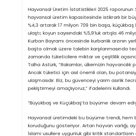
Hayvansal Üretim İstatistikleri 2025 raporunun 
hayvansal üretim kapasitesinde istikrarlı bir b
%4,3 artarak 17 milyon 709 bin başa, küçükbaş 
ulaştı; koyun sayısındaki %5,9’luk artışla 46 mil
Kurban Bayramı öncesinde kurbanlık arzının yerl
başta olmak üzere talebin karşılanmasında tedarik
zamanda tüketicilere miktar ve çeşitlilik açısı
Talha Astürk
, “Rakamlar, ülkemizin hayvancılık 
Ancak tüketici için asıl önemli olan, bu potansiyel
ulaşmasıdır. Biz, bu güvenceyi yarım asırlık t
pekiştirmeyi amaçlıyoruz,” ifadelerini kullandı.
“Büyükbaş ve Küçükbaş’ta büyüme devam ediy
Hayvansal üretimdeki bu büyüme trendi, hem b
koruduğunu gösteriyor. Artan hayvan varlığı, ay
İslami usullere uygunluk gibi kritik standartların