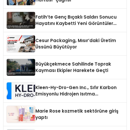
Fatih’te Genç Bıçaklı Saldırı Sonucu
Hayatını Kaybetti Yeni Görüntüler
Ortaya Çıktı
Cesur Packaging, Mısır’daki Üretim
Üssünü Büyütüyor
Büyükçekmece Sahilinde Toprak
Kayması Ekipler Harekete Geçti
Kleen-Hy-Dro-Gen Inc., Sıfır Karbon
Emisyonlu Hidrojen Isıtma
Teknolojisinde ISO ve TSSA
Düzenleyici Onaylarını Aldı
Marie Rose kozmetik sektörüne giriş
yaptı