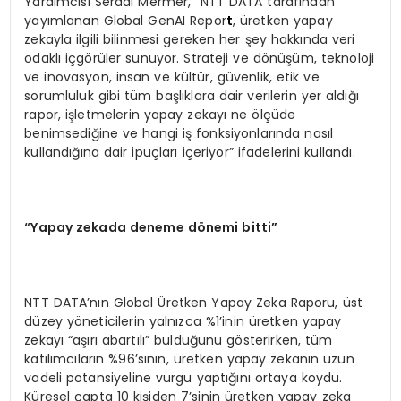
Yardımcısı Serdal Mermer, “NTT DATA tarafından
yayımlanan Global GenAI Repor
t
, üretken yapay
zekayla ilgili bilinmesi gereken her şey hakkında veri
odaklı içgörüler sunuyor. Strateji ve dönüşüm, teknoloji
ve inovasyon, insan ve kültür, güvenlik, etik ve
sorumluluk gibi tüm başlıklara dair verilerin yer aldığı
rapor, işletmelerin yapay zekayı ne ölçüde
benimsediğine ve hangi iş fonksiyonlarında nasıl
kullandığına dair ipuçları içeriyor” ifadelerini kullandı.
“Yapay zekada deneme dönemi bitti”
NTT DATA’nın Global Üretken Yapay Zeka Raporu, üst
düzey yöneticilerin yalnızca %1’inin üretken yapay
zekayı “aşırı abartılı” bulduğunu gösterirken, tüm
katılımcıların %96’sının, üretken yapay zekanın uzun
vadeli potansiyeline vurgu yaptığını ortaya koydu.
Küresel çapta 10 kişiden 7’sinin üretken yapay zeka