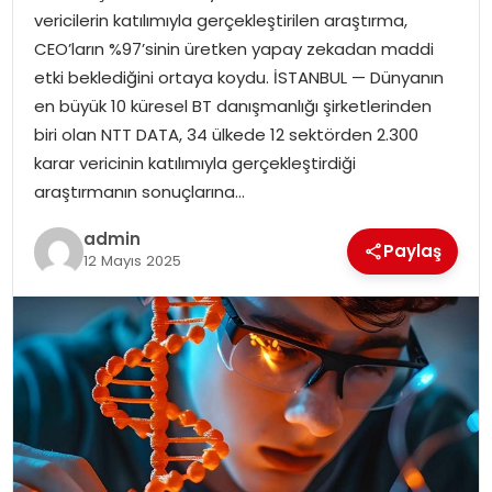
YAŞAM
vericilerin katılımıyla gerçekleştirilen araştırma,
CEO’ların %97’sinin üretken yapay zekadan maddi
MAGAZIN
etki beklediğini ortaya koydu. İSTANBUL — Dünyanın
en büyük 10 küresel BT danışmanlığı şirketlerinden
SAĞLIK
biri olan NTT DATA, 34 ülkede 12 sektörden 2.300
karar vericinin katılımıyla gerçekleştirdiği
SOSYAL HABER
araştırmanın sonuçlarına…
admin
Paylaş
12 Mayıs 2025