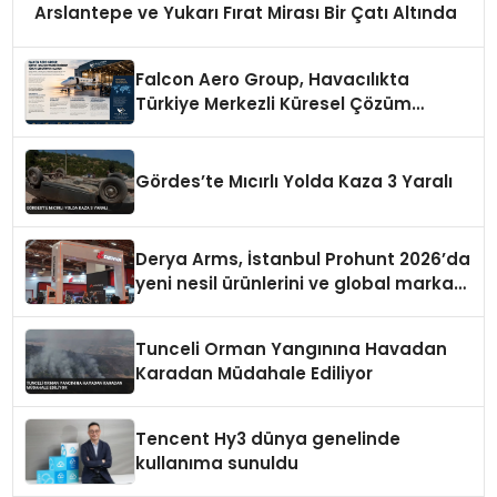
Arslantepe ve Yukarı Fırat Mirası Bir Çatı Altında
Falcon Aero Group, Havacılıkta
Türkiye Merkezli Küresel Çözüm
Ortağı Olma Yolunda İlerliyor
Gördes’te Mıcırlı Yolda Kaza 3 Yaralı
Derya Arms, İstanbul Prohunt 2026’da
yeni nesil ürünlerini ve global marka
vizyonunu sergiledi
Tunceli Orman Yangınına Havadan
Karadan Müdahale Ediliyor
Tencent Hy3 dünya genelinde
kullanıma sunuldu