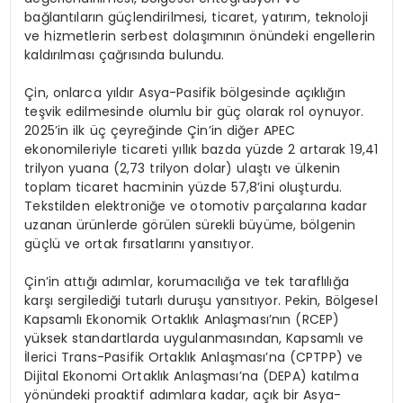
bağlantıların güçlendirilmesi, ticaret, yatırım, teknoloji
ve hizmetlerin serbest dolaşımının önündeki engellerin
kaldırılması çağrısında bulundu.
Çin, onlarca yıldır Asya-Pasifik bölgesinde açıklığın
teşvik edilmesinde olumlu bir güç olarak rol oynuyor.
2025’in ilk üç çeyreğinde Çin’in diğer APEC
ekonomileriyle ticareti yıllık bazda yüzde 2 artarak 19,41
trilyon yuana (2,73 trilyon dolar) ulaştı ve ülkenin
toplam ticaret hacminin yüzde 57,8’ini oluşturdu.
Tekstilden elektroniğe ve otomotiv parçalarına kadar
uzanan ürünlerde görülen sürekli büyüme, bölgenin
güçlü ve ortak fırsatlarını yansıtıyor.
Çin’in attığı adımlar, korumacılığa ve tek taraflılığa
karşı sergilediği tutarlı duruşu yansıtıyor. Pekin, Bölgesel
Kapsamlı Ekonomik Ortaklık Anlaşması’nın (RCEP)
yüksek standartlarda uygulanmasından, Kapsamlı ve
İlerici Trans-Pasifik Ortaklık Anlaşması’na (CPTPP) ve
Dijital Ekonomi Ortaklık Anlaşması’na (DEPA) katılma
yönündeki proaktif adımlara kadar, açık bir Asya-