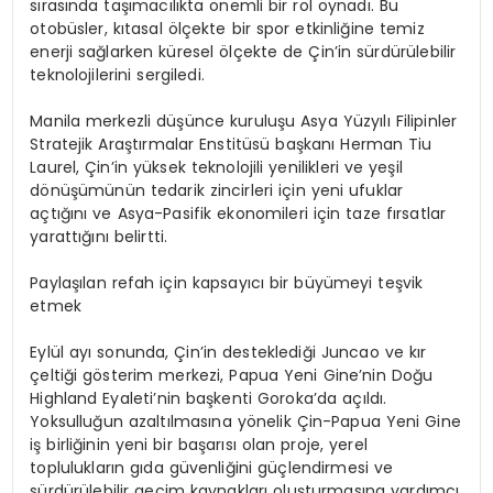
sırasında taşımacılıkta önemli bir rol oynadı. Bu
otobüsler, kıtasal ölçekte bir spor etkinliğine temiz
enerji sağlarken küresel ölçekte de Çin’in sürdürülebilir
teknolojilerini sergiledi.
Manila merkezli düşünce kuruluşu Asya Yüzyılı Filipinler
Stratejik Araştırmalar Enstitüsü başkanı Herman Tiu
Laurel, Çin’in yüksek teknolojili yenilikleri ve yeşil
dönüşümünün tedarik zincirleri için yeni ufuklar
açtığını ve Asya-Pasifik ekonomileri için taze fırsatlar
yarattığını belirtti.
Paylaşılan refah için kapsayıcı bir büyümeyi teşvik
etmek
Eylül ayı sonunda, Çin’in desteklediği Juncao ve kır
çeltiği gösterim merkezi, Papua Yeni Gine’nin Doğu
Highland Eyaleti’nin başkenti Goroka’da açıldı.
Yoksulluğun azaltılmasına yönelik Çin-Papua Yeni Gine
iş birliğinin yeni bir başarısı olan proje, yerel
toplulukların gıda güvenliğini güçlendirmesi ve
sürdürülebilir geçim kaynakları oluşturmasına yardımcı