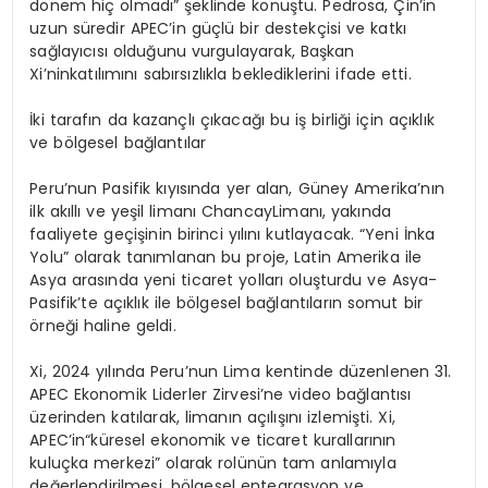
dönem hiç olmadı” şeklinde konuştu. Pedrosa, Çin’in
uzun süredir APEC’in güçlü bir destekçisi ve katkı
sağlayıcısı olduğunu vurgulayarak, Başkan
Xi’ninkatılımını sabırsızlıkla beklediklerini ifade etti.
İki tarafın da kazançlı çıkacağı bu iş birliği için açıklık
ve bölgesel bağlantılar
Peru’nun Pasifik kıyısında yer alan, Güney Amerika’nın
ilk akıllı ve yeşil limanı ChancayLimanı, yakında
faaliyete geçişinin birinci yılını kutlayacak. “Yeni İnka
Yolu” olarak tanımlanan bu proje, Latin Amerika ile
Asya arasında yeni ticaret yolları oluşturdu ve Asya-
Pasifik’te açıklık ile bölgesel bağlantıların somut bir
örneği haline geldi.
Xi, 2024 yılında Peru’nun Lima kentinde düzenlenen 31.
APEC Ekonomik Liderler Zirvesi’ne video bağlantısı
üzerinden katılarak, limanın açılışını izlemişti. Xi,
APEC’in“küresel ekonomik ve ticaret kurallarının
kuluçka merkezi” olarak rolünün tam anlamıyla
değerlendirilmesi, bölgesel entegrasyon ve