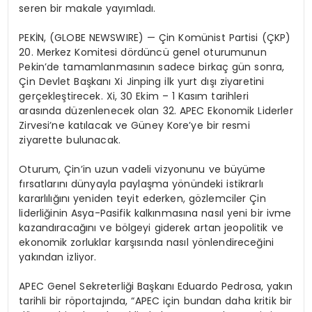
seren bir makale yayımladı.
PEKİN, (GLOBE NEWSWIRE) — Çin Komünist Partisi (ÇKP)
20. Merkez Komitesi dördüncü genel oturumunun
Pekin’de tamamlanmasının sadece birkaç gün sonra,
Çin Devlet Başkanı Xi Jinping ilk yurt dışı ziyaretini
gerçekleştirecek. Xi, 30 Ekim – 1 Kasım tarihleri
arasında düzenlenecek olan 32. APEC Ekonomik Liderler
Zirvesi’ne katılacak ve Güney Kore’ye bir resmi
ziyarette bulunacak.
Oturum, Çin’in uzun vadeli vizyonunu ve büyüme
fırsatlarını dünyayla paylaşma yönündeki istikrarlı
kararlılığını yeniden teyit ederken, gözlemciler Çin
liderliğinin Asya-Pasifik kalkınmasına nasıl yeni bir ivme
kazandıracağını ve bölgeyi giderek artan jeopolitik ve
ekonomik zorluklar karşısında nasıl yönlendireceğini
yakından izliyor.
APEC Genel Sekreterliği Başkanı Eduardo Pedrosa, yakın
tarihli bir röportajında, “APEC için bundan daha kritik bir