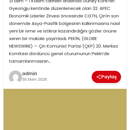
31 Ekim – 1 Kasım tarihleri arasında Güney Kore’nin
YAŞAM
Gyeongju kentinde düzenlenecek olan 32. APEC
Ekonomik Liderler Zirvesi öncesinde CGTN, Çin’in son
MAGAZIN
dönemde Asya-Pasifik bölgesinin kalkınmasına nasıl
yeni bir ivme ve istikrar kazandırdığını gözler önüne
SAĞLIK
seren bir makale yayımladı. PEKİN, (GLOBE
NEWSWIRE) — Çin Komünist Partisi (ÇKP) 20. Merkez
SOSYAL HABER
Komitesi dördüncü genel oturumunun Pekin’de
tamamlanmasının…
admin
Paylaş
30 Ekim 2025