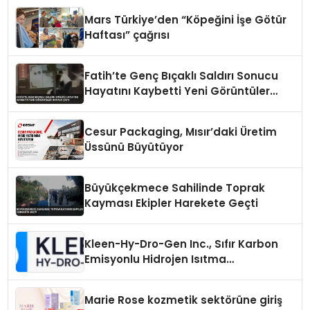
Mars Türkiye’den “Köpeğini İşe Götür
Haftası” çağrısı
Fatih’te Genç Bıçaklı Saldırı Sonucu
Hayatını Kaybetti Yeni Görüntüler
Ortaya Çıktı
Cesur Packaging, Mısır’daki Üretim
Üssünü Büyütüyor
Büyükçekmece Sahilinde Toprak
Kayması Ekipler Harekete Geçti
Kleen-Hy-Dro-Gen Inc., Sıfır Karbon
Emisyonlu Hidrojen Isıtma
Teknolojisinde ISO ve TSSA
Düzenleyici Onaylarını Aldı
Marie Rose kozmetik sektörüne giriş