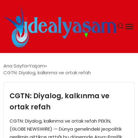
ANASAYFA
Ana Sayfa
Yaşam
CGTN: Diyalog, kalkınma ve ortak refah
GÜNDEM
EKONOMI
CGTN: Diyalog, kalkınma ve
ortak refah
İDEAL YAŞAM
CGTN: Diyalog, kalkınma ve ortak refah PEKİN,
İDEAL SPOR
(GLOBE NEWSWIRE) — Dünya genelindeki jeopolitik
gerilimin gittikçe arttığı bu dönemde Asya-Pasifik