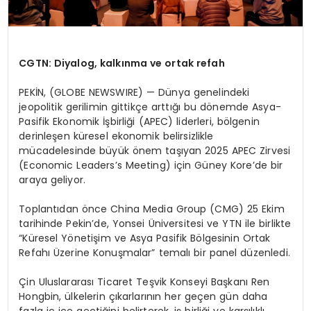
CGTN: Diyalog, kalkınma ve ortak refah
PEKİN, (GLOBE NEWSWIRE) — Dünya genelindeki
jeopolitik gerilimin gittikçe arttığı bu dönemde Asya-
Pasifik Ekonomik İşbirliği (APEC) liderleri, bölgenin
derinleşen küresel ekonomik belirsizlikle
mücadelesinde büyük önem taşıyan 2025 APEC Zirvesi
(Economic Leaders’s Meeting) için Güney Kore’de bir
araya geliyor.
Toplantıdan önce China Media Group (CMG) 25 Ekim
tarihinde Pekin’de, Yonsei Üniversitesi ve YTN ile birlikte
“Küresel Yönetişim ve Asya Pasifik Bölgesinin Ortak
Refahı Üzerine Konuşmalar” temalı bir panel düzenledi.
Çin Uluslararası Ticaret Teşvik Konseyi Başkanı Ren
Hongbin, ülkelerin çıkarlarının her geçen gün daha
fazla iç içe geçtiğini belirterek, iş birliği ve karşılıklı