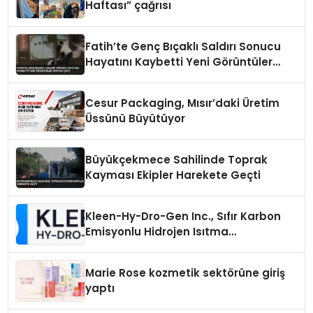
Haftası” çağrısı
Fatih’te Genç Bıçaklı Saldırı Sonucu
Hayatını Kaybetti Yeni Görüntüler
Ortaya Çıktı
Cesur Packaging, Mısır’daki Üretim
Üssünü Büyütüyor
Büyükçekmece Sahilinde Toprak
Kayması Ekipler Harekete Geçti
Kleen-Hy-Dro-Gen Inc., Sıfır Karbon
Emisyonlu Hidrojen Isıtma
Teknolojisinde ISO ve TSSA
Düzenleyici Onaylarını Aldı
Marie Rose kozmetik sektörüne giriş
yaptı