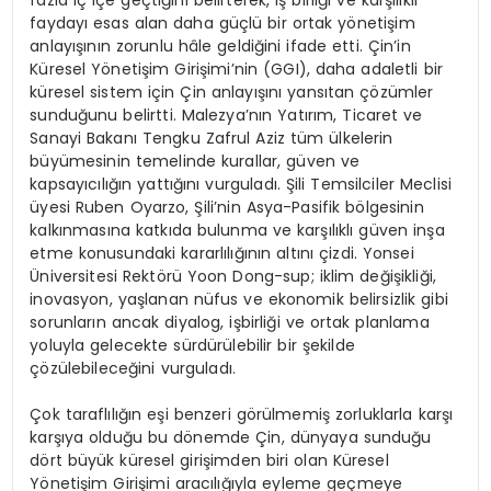
faydayı esas alan daha güçlü bir ortak yönetişim
anlayışının zorunlu hâle geldiğini ifade etti. Çin’in
Küresel Yönetişim Girişimi’nin (GGI), daha adaletli bir
küresel sistem için Çin anlayışını yansıtan çözümler
sunduğunu belirtti. Malezya’nın Yatırım, Ticaret ve
Sanayi Bakanı Tengku Zafrul Aziz tüm ülkelerin
büyümesinin temelinde kurallar, güven ve
kapsayıcılığın yattığını vurguladı. Şili Temsilciler Meclisi
üyesi Ruben Oyarzo, Şili’nin Asya-Pasifik bölgesinin
kalkınmasına katkıda bulunma ve karşılıklı güven inşa
etme konusundaki kararlılığının altını çizdi. Yonsei
Üniversitesi Rektörü Yoon Dong-sup; iklim değişikliği,
inovasyon, yaşlanan nüfus ve ekonomik belirsizlik gibi
sorunların ancak diyalog, işbirliği ve ortak planlama
yoluyla gelecekte sürdürülebilir bir şekilde
çözülebileceğini vurguladı.
Çok taraflılığın eşi benzeri görülmemiş zorluklarla karşı
karşıya olduğu bu dönemde Çin, dünyaya sunduğu
dört büyük küresel girişimden biri olan Küresel
Yönetişim Girişimi aracılığıyla eyleme geçmeye