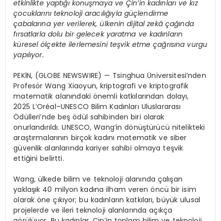
etkinlikte yaptığı konuşmaya ve Çin’in kadınları ve kız
çocuklarını teknoloji aracılığıyla güçlendirme
çabalarına yer verilerek, ülkenin dijital zekâ çağında
fırsatlarla dolu bir gelecek yaratma ve kadınların
küresel ölçekte ilerlemesini teşvik etme çağrısına vurgu
yapılıyor.
PEKİN, (GLOBE NEWSWIRE) — Tsinghua Üniversitesi’nden
Profesör Wang Xiaoyun, kriptografi ve kriptografik
matematik alanındaki önemli katkılarından dolayı,
2025 L’Oréal–UNESCO Bilim Kadınları Uluslararası
Ödülleri’nde beş ödül sahibinden biri olarak
onurlandırıldı. UNESCO, Wang’in dönüştürücü nitelikteki
araştırmalarının birçok kadını matematik ve siber
güvenlik alanlarında kariyer sahibi olmaya teşvik
ettiğini belirtti.
Wang, ülkede bilim ve teknoloji alanında çalışan
yaklaşık 40 milyon kadına ilham veren öncü bir isim
olarak öne çıkıyor; bu kadınların katkıları, büyük ulusal
projelerde ve ileri teknoloji alanlarında açıkça
görülüyor. Bu kadınlar, Çin’in toplam bilim ve teknoloji