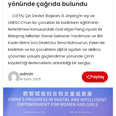
YAŞAM
yönünde çağrıda bulundu
CGTN, Çin Devlet Başkanı Xi Jinping’in eşi ve
MAGAZIN
UNESCO’nun kız çocukları ile kadınların eğitiminin
ilerletilmesi konusundaki özel elçisi Peng Liyuan ile
SAĞLIK
Birleşmiş Milletler Genel Sekreter Yardımcısı ve BM
Kadın Birimi İcra Direktörü Sima Bahous’un, Pekin’de
SOSYAL HABER
kadınları ve kız çocuklarını dijital açıdan ve akıllıca
çözümler yoluyla güçlendirme yönünde Çin’in
kaydettiği ilerlemelerin anlatıldığı bir sergiyi…
admin
Paylaş
16 Ekim 2025