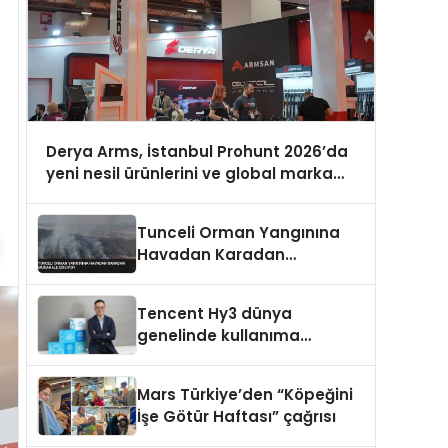
Derya Arms, İstanbul Prohunt 2026’da
yeni nesil ürünlerini ve global marka
vizyonunu sergiledi
Tunceli Orman Yangınına
Havadan Karadan
Müdahale Ediliyor
Tencent Hy3 dünya
genelinde kullanıma
sunuldu
Mars Türkiye’den “Köpeğini
İşe Götür Haftası” çağrısı