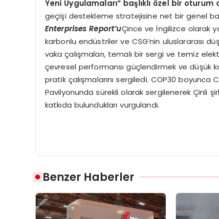
Yeni Uygulamaları” başlıklı özel bir oturum
geçişi destekleme stratejisine net bir genel b
Enterprises Report’u
Çince ve İngilizce olarak y
karbonlu endüstriler ve CSG’nin uluslararası düşü
vaka çalışmaları, temalı bir sergi ve temiz elektr
çevresel performansı güçlendirmek ve düşük k
pratik çalışmalarını sergiledi. COP30 boyunca C
Pavilyonunda sürekli olarak sergilenerek Çinli şi
katkıda bulundukları vurgulandı.
Benzer Haberler