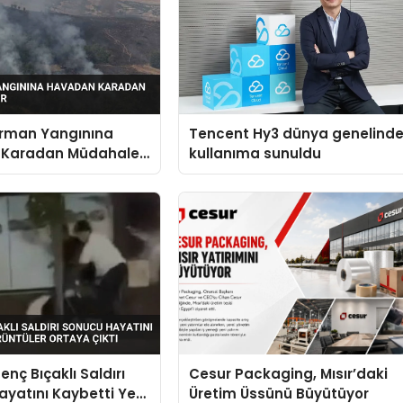
Orman Yangınına
Tencent Hy3 dünya genelind
 Karadan Müdahale
kullanıma sunuldu
enç Bıçaklı Saldırı
Cesur Packaging, Mısır’daki
yatını Kaybetti Yeni
Üretim Üssünü Büyütüyor