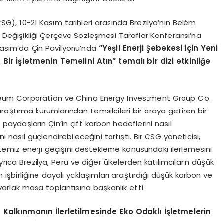
G), 10-21 Kasım tarihleri arasında Brezilya’nın Belém
m Değişikliği Çerçeve Sözleşmesi Taraflar Konferansı’na
 Kasım’da Çin Pavilyonu’nda
“Yeşil Enerji Şebekesi için Yeni
ir İşletmenin Temelini Atın” temalı bir dizi etkinliğe
leum Corporation ve China Energy Investment Group Co.
araştırma kurumlarından temsilcileri bir araya getiren bir
m paydaşların Çin’in çift karbon hedeflerini nasıl
i nasıl güçlendirebileceğini tartıştı. Bir CSG yöneticisi,
e temiz enerji geçişini destekleme konusundaki ilerlemesini
rıca Brezilya, Peru ve diğer ülkelerden katılımcıların düşük
 işbirliğine dayalı yaklaşımları araştırdığı düşük karbon ve
uvarlak masa toplantısına başkanlık etti.
 Kalkınmanın İlerletilmesinde Eko Odaklı İşletmelerin