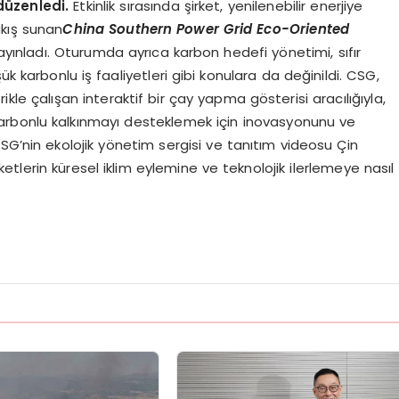
 düzenledi.
Etkinlik sırasında şirket, yenilenebilir enerjiye
akış sunan
China Southern Power Grid Eco-Oriented
ayınladı. Oturumda ayrıca karbon hedefi yönetimi, sıfır
k karbonlu iş faaliyetleri gibi konulara da değinildi. CSG,
ikle çalışan interaktif bir çay yapma gösterisi aracılığıyla,
arbonlu kalkınmayı desteklemek için inovasyonunu ve
SG’nin ekolojik yönetim sergisi ve tanıtım videosu Çin
rketlerin küresel iklim eylemine ve teknolojik ilerlemeye nasıl