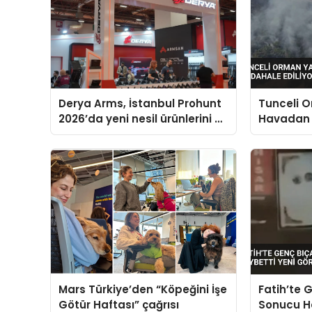
Derya Arms, İstanbul Prohunt
Tunceli 
2026’da yeni nesil ürünlerini ve
Havadan
global marka vizyonunu
Ediliyor
sergiledi
Mars Türkiye’den “Köpeğini İşe
Fatih’te G
Götür Haftası” çağrısı
Sonucu Ha