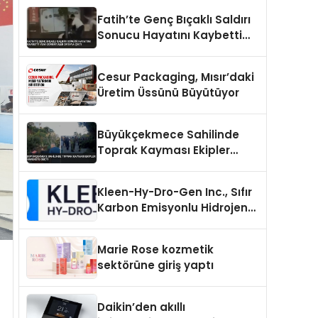
Fatih’te Genç Bıçaklı Saldırı
Sonucu Hayatını Kaybetti
Yeni Görüntüler Ortaya Çıktı
Cesur Packaging, Mısır’daki
Üretim Üssünü Büyütüyor
Büyükçekmece Sahilinde
Toprak Kayması Ekipler
Harekete Geçti
Kleen-Hy-Dro-Gen Inc., Sıfır
Karbon Emisyonlu Hidrojen
Isıtma Teknolojisinde ISO ve
TSSA Düzenleyici Onaylarını
Marie Rose kozmetik
Aldı
sektörüne giriş yaptı
Daikin’den akıllı