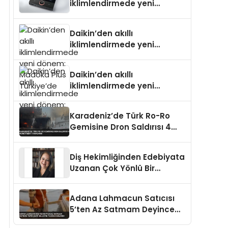
iklimlendirmede yeni
dönem: Madoka Plus
Türkiye’de
Daikin’den akıllı
iklimlendirmede yeni
dönem: Madoka Plus
Türkiye’de
Daikin’den akıllı
iklimlendirmede yeni
dönem: Madoka Plus
Türkiye’de
Karadeniz’de Türk Ro-Ro
Gemisine Dron Saldırısı 4
Mürettebat Yaralandı
Diş Hekimliğinden Edebiyata
Uzanan Çok Yönlü Bir
Yaşam: Yeşim Şahin Yaman
Adana Lahmacun Satıcısı
5’ten Az Satmam Deyince
Tepki Çekti Belediye