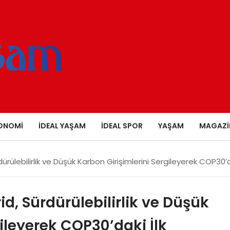
ONOMI
İDEAL YAŞAM
İDEAL SPOR
YAŞAM
MAGAZI
rülebilirlik ve Düşük Karbon Girişimlerini Sergileyerek COP30’d
d, Sürdürülebilirlik ve Düşük
ileyerek COP30’daki İlk