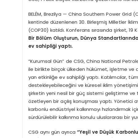
BELÉM, Brezilya — China Southern Power Grid (CS
kentinde düzenlenen 30. Birleşmiş Milletler İkli
(COP30) katıldı. Konferans sırasında şirket, 19
Bir Bölüm Oluşturun, Dünya Standartlarında B
ev sahipliği yaptı.
“Kurumsal Gün” de CSG, China National Petro
ile birlikte birçok ülkeden hükümet, işletme ve 
yan etkinliğe ev sahipliği yaptı. Katılımcılar, tü
destekleyebileceğini ve küresel iklim yönetişimin
şirketin yeni nesil bir güç sistemi geliştirme v
özetleyen bir açılış konuşması yaptı. Yönetici ay
karbonlu endüstriyel kalkınmayı hızlandırmak için
sürdürülebilir kalkınma konulu uluslararası bir y
CSG aynı gün ayrıca
“Yeşil ve Düşük Karbonlu