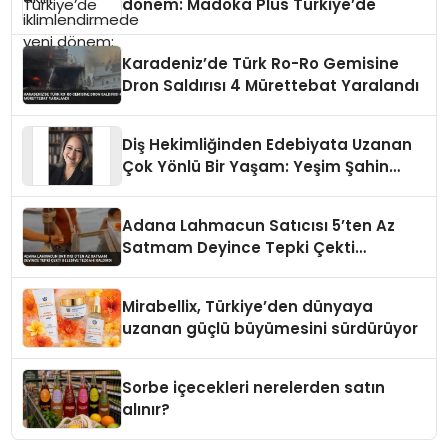
dönem: Madoka Plus Türkiye’de
Karadeniz’de Türk Ro-Ro Gemisine
Dron Saldırısı 4 Mürettebat Yaralandı
Diş Hekimliğinden Edebiyata Uzanan
Çok Yönlü Bir Yaşam: Yeşim Şahin
Yaman
Adana Lahmacun Satıcısı 5’ten Az
Satmam Deyince Tepki Çekti
Belediye Tezgahı Kaldırdı
Mirabellix, Türkiye’den dünyaya
uzanan güçlü büyümesini sürdürüyor
Sorbe içecekleri nerelerden satın
alınır?