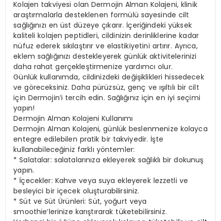
Kolajen takviyesi olan Dermojin Alman Kolajeni, klinik
araştırmalarla desteklenen formülü sayesinde cilt
sağlığınızı en üst düzeye çıkarır. İçeriğindeki yüksek
kaliteli kolajen peptidleri, cildinizin derinliklerine kadar
nüfuz ederek sıkılaştırır ve elastikiyetini artırır. Ayrıca,
eklem sağlığınızı destekleyerek günlük aktivitelerinizi
daha rahat gerçekleştirmenize yardımcı olur.
Günlük kullanımda, cildinizdeki değişiklikleri hissedecek
ve göreceksiniz. Daha pürüzsüz, genç ve ışıltılı bir cilt
için Dermojin’i tercih edin. Sağlığınız için en iyi seçimi
yapın!
Dermojin Alman Kolajeni Kullanımı
Dermojin Alman Kolajeni, günlük beslenmenize kolayca
entegre edilebilen pratik bir takviyedir. İşte
kullanabileceğiniz farklı yöntemler:
* Salatalar: salatalarınıza ekleyerek sağlıklı bir dokunuş
yapın.
* İçecekler: Kahve veya suya ekleyerek lezzetli ve
besleyici bir içecek oluşturabilirsiniz.
* Süt ve Süt Ürünleri: Süt, yoğurt veya
smoothie’lerinize karıştırarak tüketebilirsiniz.