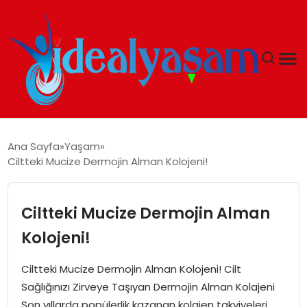
ANASAYFA
Ana Sayfa
Yaşam
Ciltteki Mucize Dermojin Alman Kolojeni!
GÜNDEM
EKONOMI
Ciltteki Mucize Dermojin Alman
Kolojeni!
İDEAL YAŞAM
Ciltteki Mucize Dermojin Alman Kolojeni! Cilt
İDEAL SPOR
Sağlığınızı Zirveye Taşıyan Dermojin Alman Kolajeni
Son yıllarda popülerlik kazanan kolajen takviyeleri,