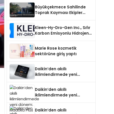
Büyükçekmece Sahilinde
Toprak Kayması Ekipler
Harekete Geçti
Kleen-Hy-Dro-Gen Inc., Sıfır
Karbon Emisyonlu Hidrojen
Isıtma Teknolojisinde ISO ve
TSSA Düzenleyici Onaylarını
Marie Rose kozmetik
Aldı
sektörüne giriş yaptı
Daikin’den akıllı
iklimlendirmede yeni
dönem: Madoka Plus
Türkiye’de
Daikin’den akıllı
iklimlendirmede yeni
dönem: Madoka Plus
Türkiye’de
Daikin’den akıllı