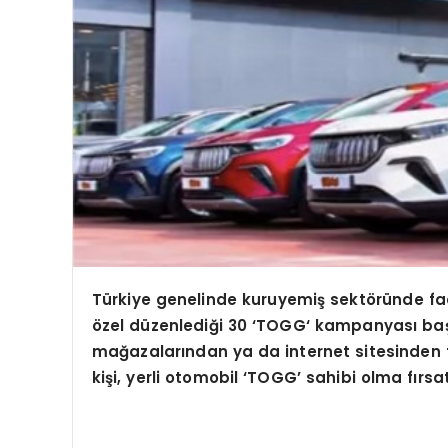
Türkiye genelinde kuruyemiş sekt
ö
ründe fa
ö
zel düzenlediğ
i 30 ‘
TOGG
‘ kampanyası baş
mağazalarından ya da internet sitesinden t
kişi, yerli otomobil ‘TOGG’ sahibi olma fırs