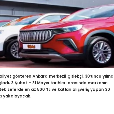
aliyet g
ö
steren Ankara merkezli Çitlekçi, 30’uncu yılına
ladı. 3 Şubat
– 31 May
ıs tarihleri arasında markanın
ek seferde en az 500 TL ve katları alışveriş yapan 30
atı yakalayacak.