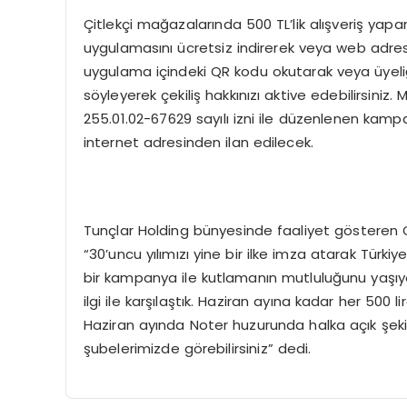
Çitlekçi mağazalarında 500 TL’lik alışveriş yapa
uygulamasını ücretsiz indirerek veya web adresin
uygulama içindeki QR kodu okutarak veya üyeli
söyleyerek çekiliş hakkınızı aktive edebilirsiniz.
255.01.02-67629 sayılı izni ile düzenlenen kam
internet adresinden ilan edilecek.
Tunçlar Holding bünyesinde faaliyet gösteren Çi
“30’uncu yılımızı yine bir ilke imza atarak T
bir kampanya ile kutlamanın mutluluğunu yaşıyo
ilgi ile karşılaştık. Haziran ayına kadar her 500 li
Haziran ayında Noter huzurunda halka açık şekil
şubelerimizde görebilirsiniz” dedi.