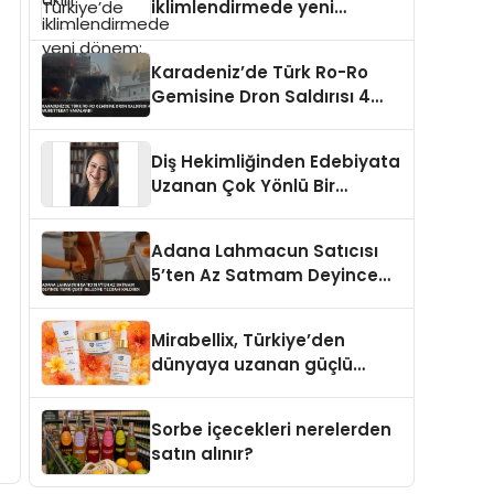
iklimlendirmede yeni
dönem: Madoka Plus
Türkiye’de
Karadeniz’de Türk Ro-Ro
Gemisine Dron Saldırısı 4
Mürettebat Yaralandı
Diş Hekimliğinden Edebiyata
Uzanan Çok Yönlü Bir
Yaşam: Yeşim Şahin Yaman
Adana Lahmacun Satıcısı
5’ten Az Satmam Deyince
Tepki Çekti Belediye
Tezgahı Kaldırdı
Mirabellix, Türkiye’den
dünyaya uzanan güçlü
büyümesini sürdürüyor
Sorbe içecekleri nerelerden
satın alınır?