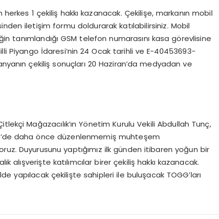
n herkes 1 çekiliş hakkı kazanacak. Çekilişe, markanın mobil
den iletişim formu doldurarak katılabilirsiniz. Mobil
ğin tanımlandığı GSM telefon numarasını kasa görevlisine
 Milli Piyango İdaresi’nin 24 Ocak tarihli ve E-40453693-
panyanın çekiliş sonuçları 20 Haziran’da medyadan ve
tlekçi Mağazacılık’ın Yönetim Kurulu Vekili Abdullah Tunç,
ürkiye’de daha önce düzenlenmemiş muhteşem
ruz. Duyurusunu yaptığımız ilk günden itibaren yoğun bir
ralık alışverişte katılımcılar birer çekiliş hakkı kazanacak.
de yapılacak çekilişte sahipleri ile buluşacak TOGG’ları