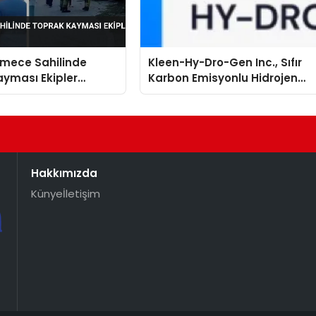
mece Sahilinde
Kleen-Hy-Dro-Gen Inc., Sıfır
yması Ekipler
Karbon Emisyonlu Hidrojen
 Geçti
Isıtma Teknolojisinde ISO ve
TSSA Düzenleyici Onaylarını
Aldı
Hakkımızda
Künye
İletişim