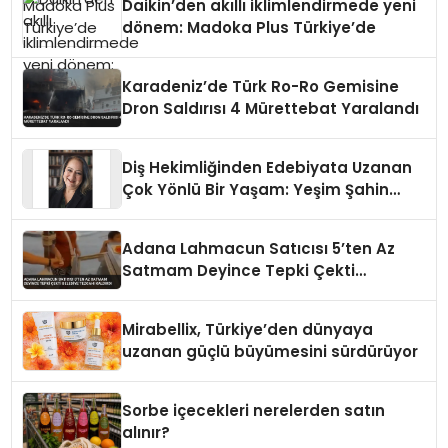
Daikin’den akıllı iklimlendirmede yeni
dönem: Madoka Plus Türkiye’de
Karadeniz’de Türk Ro-Ro Gemisine
Dron Saldırısı 4 Mürettebat Yaralandı
Diş Hekimliğinden Edebiyata Uzanan
Çok Yönlü Bir Yaşam: Yeşim Şahin
Yaman
Adana Lahmacun Satıcısı 5’ten Az
Satmam Deyince Tepki Çekti
Belediye Tezgahı Kaldırdı
Mirabellix, Türkiye’den dünyaya
uzanan güçlü büyümesini sürdürüyor
Sorbe içecekleri nerelerden satın
alınır?