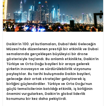
Daikin
’
in 100. yıl kutlamaları, Dubai
’
deki Geleceğ
in
M
üzesi
’
nde düzenlenen prestijli bir etkinlik ve Dubai
semalarında gerçekleşen büyüleyici bir drone
g
ö
sterisiyle taçlandı. Bu anlamlı etkinlikte, Daikin
’
in
Türkiye ve Orta Doğu bayileri bir araya gelerek
şirketin inovasyon ve sürdürülebilirlik vizyonunu
paylaştılar. Bu tarihi buluşmada Daikin bayileri,
geleceğe dair ortak stratejiler geliştirerek iş
birliğini güçlendirdiler. Türkiye ve Orta Doğu
’
nun
güçlü temsilcilerinin katıldığı etkinlik, iş birliğinin
ö
nemini vurgularken, Daikin
’
in global liderlik
konumunu bir kez daha pekiştirdi.