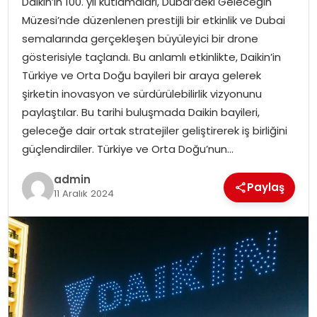
Daikin’in 100. yıl kutlamaları, Dubai’deki Geleceğin
YAŞAM
Müzesi’nde düzenlenen prestijli bir etkinlik ve Dubai
semalarında gerçekleşen büyüleyici bir drone
MAGAZIN
gösterisiyle taçlandı. Bu anlamlı etkinlikte, Daikin’in
Türkiye ve Orta Doğu bayileri bir araya gelerek
SAĞLIK
şirketin inovasyon ve sürdürülebilirlik vizyonunu
paylaştılar. Bu tarihi buluşmada Daikin bayileri,
SOSYAL HABER
geleceğe dair ortak stratejiler geliştirerek iş birliğini
güçlendirdiler. Türkiye ve Orta Doğu’nun…
admin
Paylaş
11 Aralık 2024