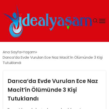
ANASAYFA
Ana Sayfa
Yaşam
Darıca’da Evde Vurulan Ece Naz Macit’in Ölümünde 3 Kişi
GÜNDEM
Tutuklandı
EKONOMI
Darıca’da Evde Vurulan Ece Naz
İDEAL YAŞAM
Macit’in Ölümünde 3 Kişi
Tutuklandı
İDEAL SPOR