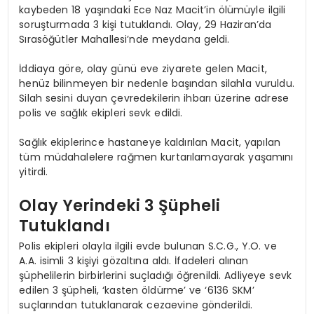
kaybeden 18 yaşındaki Ece Naz Macit’in ölümüyle ilgili
soruşturmada 3 kişi tutuklandı. Olay, 29 Haziran’da
Sırasöğütler Mahallesi’nde meydana geldi.
İddiaya göre, olay günü eve ziyarete gelen Macit,
henüz bilinmeyen bir nedenle başından silahla vuruldu.
Silah sesini duyan çevredekilerin ihbarı üzerine adrese
polis ve sağlık ekipleri sevk edildi.
Sağlık ekiplerince hastaneye kaldırılan Macit, yapılan
tüm müdahalelere rağmen kurtarılamayarak yaşamını
yitirdi.
Olay Yerindeki 3 Şüpheli
Tutuklandı
Polis ekipleri olayla ilgili evde bulunan S.C.G., Y.O. ve
A.A. isimli 3 kişiyi gözaltına aldı. İfadeleri alınan
şüphelilerin birbirlerini suçladığı öğrenildi. Adliyeye sevk
edilen 3 şüpheli, ‘kasten öldürme’ ve ‘6136 SKM’
suçlarından tutuklanarak cezaevine gönderildi.