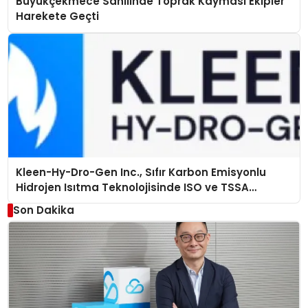
Büyükçekmece Sahilinde Toprak Kayması Ekipler
Harekete Geçti
Kleen-Hy-Dro-Gen Inc., Sıfır Karbon Emisyonlu
Hidrojen Isıtma Teknolojisinde ISO ve TSSA
Düzenleyici Onaylarını Aldı
Son Dakika