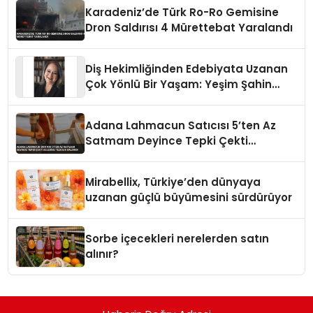
Karadeniz’de Türk Ro-Ro Gemisine
Dron Saldırısı 4 Mürettebat Yaralandı
Diş Hekimliğinden Edebiyata Uzanan
Çok Yönlü Bir Yaşam: Yeşim Şahin
Yaman
Adana Lahmacun Satıcısı 5’ten Az
Satmam Deyince Tepki Çekti
Belediye Tezgahı Kaldırdı
Mirabellix, Türkiye’den dünyaya
uzanan güçlü büyümesini sürdürüyor
Sorbe içecekleri nerelerden satın
alınır?