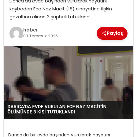
Darıca’da evde başından vurularak hayatını
YAŞAM
kaybeden Ece Naz Macit (18) cinayetine ilişkin
gözaltına alınan 3 şüpheli tutuklandı.
MAGAZIN
haber
Paylaş
SAĞLIK
03 Temmuz 2026
SOSYAL HABER
Darıca’da bir evde başından vurularak hayatını