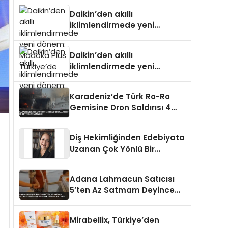
Türkiye’de
Daikin’den akıllı
iklimlendirmede yeni
dönem: Madoka Plus
Türkiye’de
Daikin’den akıllı
iklimlendirmede yeni
dönem: Madoka Plus
Türkiye’de
Karadeniz’de Türk Ro-Ro
Gemisine Dron Saldırısı 4
Mürettebat Yaralandı
Diş Hekimliğinden Edebiyata
Uzanan Çok Yönlü Bir
Yaşam: Yeşim Şahin Yaman
Adana Lahmacun Satıcısı
5’ten Az Satmam Deyince
Tepki Çekti Belediye
Tezgahı Kaldırdı
Mirabellix, Türkiye’den