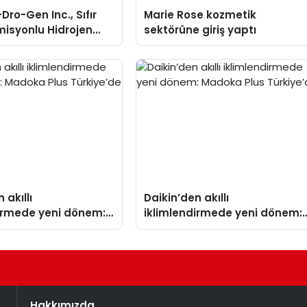
Dro-Gen Inc., Sıfır
Marie Rose kozmetik
isyonlu Hidrojen
sektörüne giriş yaptı
knolojisinde ISO ve
nleyici Onaylarını
 akıllı
Daikin’den akıllı
dirmede yeni dönem:
iklimlendirmede yeni dönem:
lus Türkiye’de
Madoka Plus Türkiye’de
Hakkımızda