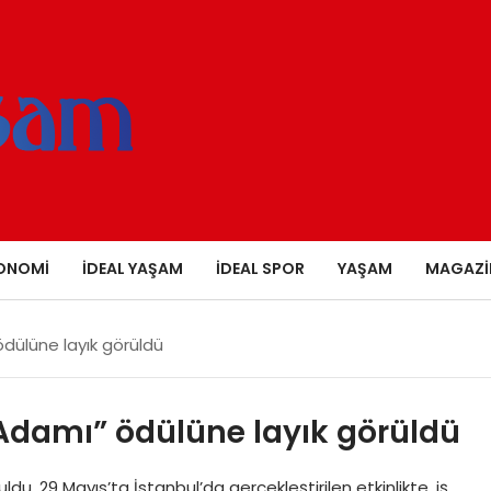
ONOMI
İDEAL YAŞAM
İDEAL SPOR
YAŞAM
MAGAZI
 ödülüne layık görüldü
ş Adamı” ödülüne layık görüldü
du. 29 Mayıs’ta İstanbul’da gerçekleştirilen etkinlikte, iş