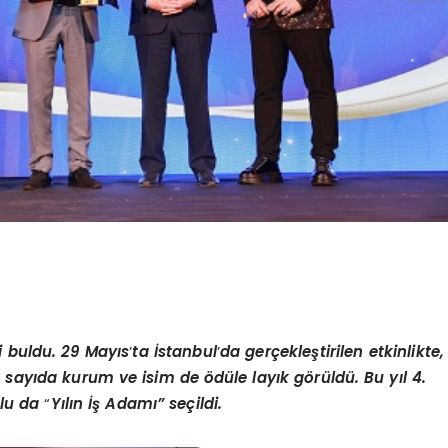
i buldu. 29 Mayıs
’
ta İstanbul
’
da gerçekleştirilen etkinlikte,
k sayıda kurum ve isim de
ö
dü
le lay
ık g
ö
rüldü. Bu yıl 4.
lu da
“
Y
ılın İş Adamı” seçildi.