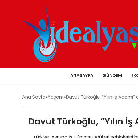
ANASAYFA
GÜNDEM
EK
Ana Sayfa
Yaşam
Davut Türkoğlu, “Yılın İş Adamı”
Davut Türkoğlu, “Yılın İ
Türkiye-Avrupa İş Dünyası Ödülleri sahiplerini bul