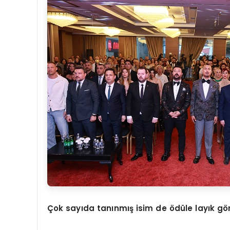
Çok sayıda tanınmış isim de
ö
dü
le lay
ık g
ö