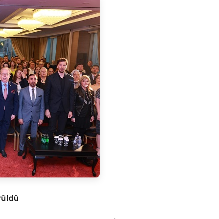
rüldü