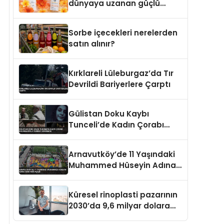
dünyaya uzanan güçlü
büyümesini sürdürüyor
Sorbe içecekleri nerelerden
satın alınır?
Kırklareli Lüleburgaz’da Tır
Devrildi Bariyerlere Çarptı
Gülistan Doku Kaybı
Tunceli’de Kadın Çorabı
Bulunmasıyla Yeniden
Gündemde
Arnavutköy’de 11 Yaşındaki
Muhammed Hüseyin Adına
Yeni Park Açıldı
Küresel rinoplasti pazarının
2030’da 9,6 milyar dolara
ulaşması bekleniyor