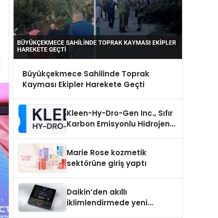
Büyükçekmece Sahilinde Toprak
Kayması Ekipler Harekete Geçti
Kleen-Hy-Dro-Gen Inc., Sıfır
Karbon Emisyonlu Hidrojen
Isıtma Teknolojisinde ISO ve
TSSA Düzenleyici Onaylarını
Marie Rose kozmetik
Aldı
sektörüne giriş yaptı
Daikin’den akıllı
iklimlendirmede yeni
dönem: Madoka Plus