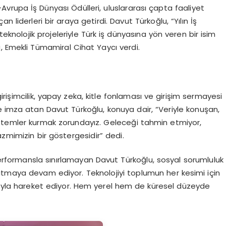
vrupa İş Dünyası Ödülleri, uluslararası çapta faaliyet
 liderleri bir araya getirdi. Davut Türkoğlu, “Yılın İş
teknolojik projeleriyle Türk iş dünyasına yön veren bir isim
, Emekli Tümamiral Cihat Yaycı verdi.
 girişimcilik, yapay zeka, kitle fonlaması ve girişim sermayesi
re imza atan Davut Türkoğlu, konuya dair, “Veriyle konuşan,
istemler kurmak zorundayız. Geleceği tahmin etmiyor,
azmimizin bir göstergesidir” dedi.
performansla sınırlamayan Davut Türkoğlu, sosyal sorumluluk
atmaya devam ediyor. Teknolojiyi toplumun her kesimi için
onuyla hareket ediyor. Hem yerel hem de küresel düzeyde