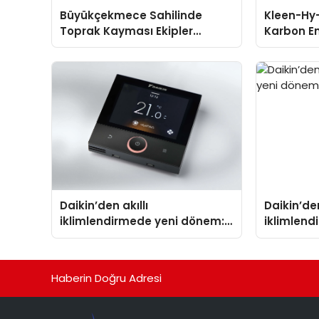
Büyükçekmece Sahilinde
Kleen-Hy-
Toprak Kayması Ekipler
Karbon Em
Harekete Geçti
Isıtma Te
TSSA Düze
Aldı
Daikin’den akıllı
Daikin’den
iklimlendirmede yeni dönem:
iklimlen
Madoka Plus Türkiye’de
Madoka P
Haberin Doğru Adresi