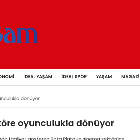
ONOMI
İDEAL YAŞAM
İDEAL SPOR
YAŞAM
MAGAZI
unculukla dönüyor
töre oyunculukla dönüyor
anda faaliyet gösteren Rota Plato ile sinema sektörüne