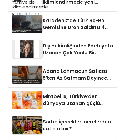
iklimlendirmede yeni
dönem: Madoka Plus
Türkiye’de
Karadeniz’de Türk Ro-Ro
Gemisine Dron Saldırısı 4
Mürettebat Yaralandı
Diş Hekimliğinden Edebiyata
Uzanan Çok Yönlü Bir
Yaşam: Yeşim Şahin Yaman
Adana Lahmacun Satıcısı
5’ten Az Satmam Deyince
Tepki Çekti Belediye
Tezgahı Kaldırdı
Mirabellix, Türkiye’den
dünyaya uzanan güçlü
büyümesini sürdürüyor
Sorbe içecekleri nerelerden
satın alınır?