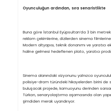
Oyunculuğun ardından, sıra senaristlikte
Buna göre İstanbul Eyüpsultan’da 3 bin metrekar
reklam çekimlerine, dizilerden sinema filmlerine
Modern altyapısı, teknik donanımı ve yaratıcı 
haline gelmesi hedeflenen plato, yaratıcı prod
Sinema alanındaki vizyonunu yalnızca oyunculuk
polisiye-dram türündeki hikayelerden birini de
buluşacak projede, kamuoyunu derinden sarsan
Türkan, senaryolaştırma aşamasında olan yapımı
şimdiden merak uyandırıyor.