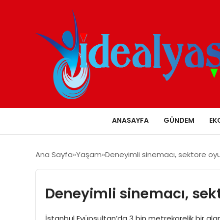
ANASAYFA
GÜNDEM
EK
Ana Sayfa
Yaşam
Deneyimli sinemacı, sektöre oy
Deneyimli sinemacı, sek
İstanbul Eyüpsultan’da 3 bin metrekarelik bir al