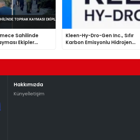
mece Sahilinde
Kleen-Hy-Dro-Gen Inc., Sıfır
yması Ekipler
Karbon Emisyonlu Hidrojen
 Geçti
Isıtma Teknolojisinde ISO ve
TSSA Düzenleyici Onaylarını
Aldı
Hakkımızda
Künye
İletişim