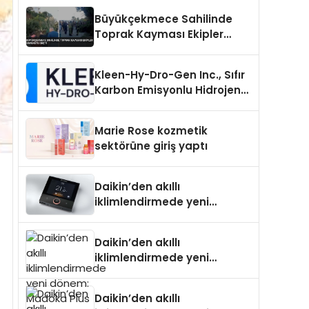
Büyükçekmece Sahilinde
Toprak Kayması Ekipler
Harekete Geçti
Kleen-Hy-Dro-Gen Inc., Sıfır
Karbon Emisyonlu Hidrojen
Isıtma Teknolojisinde ISO ve
TSSA Düzenleyici Onaylarını
Marie Rose kozmetik
Aldı
sektörüne giriş yaptı
Daikin’den akıllı
iklimlendirmede yeni
dönem: Madoka Plus
Türkiye’de
Daikin’den akıllı
iklimlendirmede yeni
dönem: Madoka Plus
Türkiye’de
Daikin’den akıllı