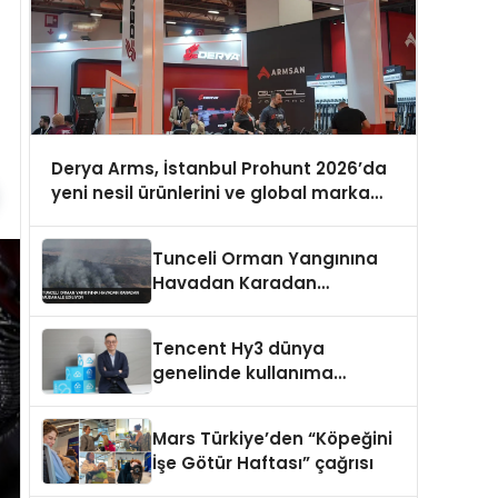
Derya Arms, İstanbul Prohunt 2026’da
yeni nesil ürünlerini ve global marka
vizyonunu sergiledi
Tunceli Orman Yangınına
Havadan Karadan
Müdahale Ediliyor
Tencent Hy3 dünya
genelinde kullanıma
sunuldu
Mars Türkiye’den “Köpeğini
İşe Götür Haftası” çağrısı