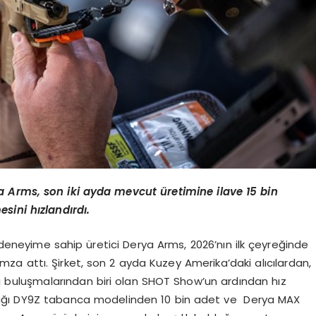
rya Arms, son iki ayda mevcut üretimine ilave 15 bin
sini hızlandırdı.
deneyime sahip üretici Derya Arms, 2026’nın ilk çeyreğinde
mza attı. Şirket, son 2 ayda Kuzey Amerika’daki alıcılardan,
ri buluşmalarından biri olan SHOT Show’un ardından hız
tığı DY9Z tabanca modelinden 10 bin adet ve Derya MAX