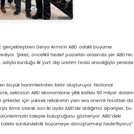
acat gerçekleştiren Derya Arms’ın ABD odaklı büyüme
ediyor. Şirket, öncelikli hedef pazarları arasında yer ABD’nin
adıyla kurduğu ilk yurt dışı üretim tesisi aracılığıyla yerelde
en büyük hacimlerinden birini oluşturuyor. National
re, sektörün ABD ekonomisine yıllık katkısı 90 milyar doların
irketler için yüksek rekabetin yanı sıra önemli fırsatları da
ya Arms olarak son iki ayda ABD’de aldığımız siparişler, bu
ürünlerimizin taleple buluştuğunu gösteriyor. ABD’deki
 talebi sürdürülebilir büyümeye dönüştürmeyi hedefliyoruz”