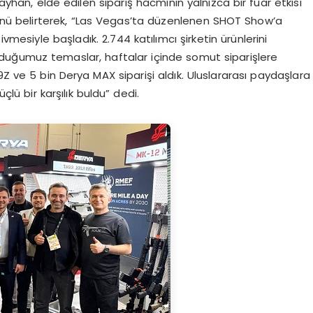
an, elde edilen sipariş hacminin yalnızca bir fuar etkisi
ğünü belirterek, “Las Vegas’ta düzenlenen SHOT Show’a
vmesiyle başladık. 2.744 katılımcı şirketin ürünlerini
urduğumuz temaslar, haftalar içinde somut siparişlere
 ve 5 bin Derya MAX siparişi aldık. Uluslararası paydaşlara
ü bir karşılık buldu” dedi.