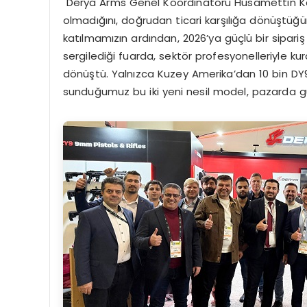
Derya Arms Genel Koordinatörü Hüsamettin Kayh
olmadığını, doğrudan ticari karşılığa dönüştü
katılmamızın ardından, 2026’ya güçlü bir sipariş i
sergilediği fuarda, sektör profesyonelleriyle k
dönüştü. Yalnızca Kuzey Amerika’dan 10 bin DY9Z
sunduğumuz bu iki yeni nesil model, pazarda güçl