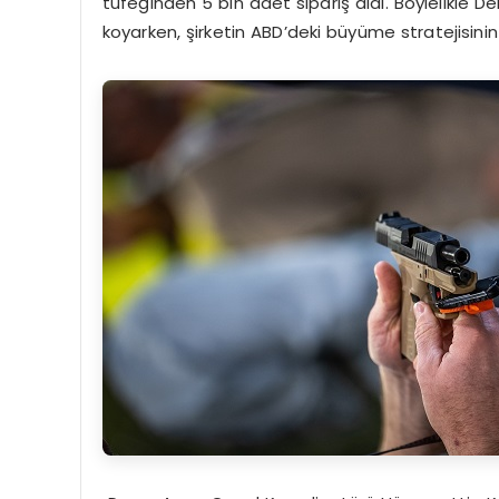
tüfeğinden 5 bin adet sipariş aldı. Böylelikle D
koyarken, şirketin ABD’deki büyüme stratejisini