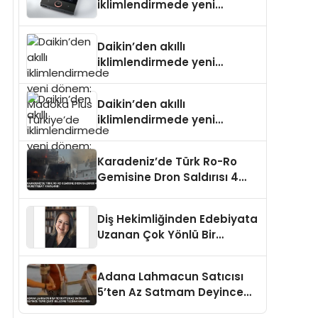
iklimlendirmede yeni
dönem: Madoka Plus
Türkiye’de
Daikin’den akıllı
iklimlendirmede yeni
dönem: Madoka Plus
Türkiye’de
Daikin’den akıllı
iklimlendirmede yeni
dönem: Madoka Plus
Türkiye’de
Karadeniz’de Türk Ro-Ro
Gemisine Dron Saldırısı 4
Mürettebat Yaralandı
Diş Hekimliğinden Edebiyata
Uzanan Çok Yönlü Bir
Yaşam: Yeşim Şahin Yaman
Adana Lahmacun Satıcısı
5’ten Az Satmam Deyince
Tepki Çekti Belediye