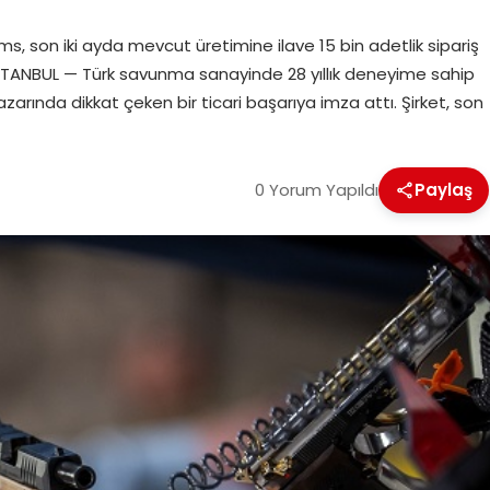
rms, son iki ayda mevcut üretimine ilave 15 bin adetlik sipariş
İSTANBUL — Türk savunma sanayinde 28 yıllık deneyime sahip
zarında dikkat çeken bir ticari başarıya imza attı. Şirket, son
0 Yorum Yapıldı
Paylaş