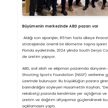
Büyümenin merkezinde ABD pazarı var
Aldığı son siparişler, 85’ten fazla ülkeye ihr
stratejisinde önemli bir kilometre taşına işaret 
Florida eyaletinde, 2024 yılında South Derya Co. 
de üretim yapıyor.
ABD, sivil silah ve ekipman pazarında dünyanın 
Shooting Sports Foundation (NSSF) verilerine gö
üzerinde bulunuyor. Bu büyüklüğün pazara giren ş
barındırdığını söyleyen Hüsamettin Kayhan, “Der
rekabetçi pazarda kendimize yer açtığımızı ve 
üretim ve dağıtım altyapımızı güçlendirerek bu
açıklamasını yaptı.