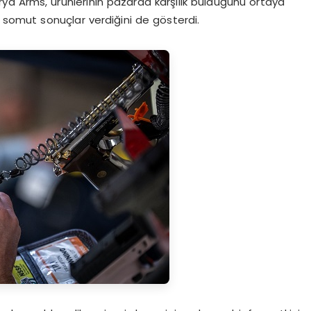
erya Arms, ürünlerinin pazarda karşılık bulduğunu ortaya
n somut sonuçlar verdiğini de gösterdi.