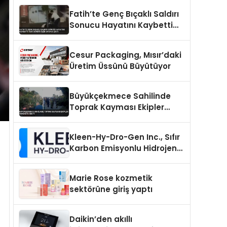
Fatih’te Genç Bıçaklı Saldırı
Sonucu Hayatını Kaybetti
Yeni Görüntüler Ortaya Çıktı
Cesur Packaging, Mısır’daki
Üretim Üssünü Büyütüyor
Büyükçekmece Sahilinde
Toprak Kayması Ekipler
Harekete Geçti
Kleen-Hy-Dro-Gen Inc., Sıfır
Karbon Emisyonlu Hidrojen
Isıtma Teknolojisinde ISO ve
TSSA Düzenleyici Onaylarını
Marie Rose kozmetik
Aldı
sektörüne giriş yaptı
Daikin’den akıllı