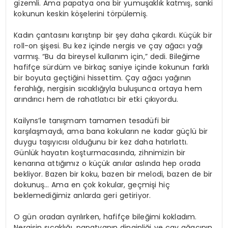
gizemli. Ama papatya ona bir yumuşaklık katmış, sanki
kokunun keskin köşelerini törpülemiş.
Kadın çantasını karıştırıp bir şey daha çıkardı. Küçük bir
roll-on şişesi. Bu kez içinde nergis ve çay ağacı yağı
varmış. “Bu da bireysel kullanım için,” dedi. Bileğime
hafifçe sürdüm ve birkaç saniye içinde kokunun farklı
bir boyuta geçtiğini hissettim. Çay ağacı yağının
ferahlığı, nergisin sıcaklığıyla buluşunca ortaya hem
arındırıcı hem de rahatlatıcı bir etki çıkıyordu.
Kailyns’le tanışmam tamamen tesadüfi bir
karşılaşmaydı, ama bana kokuların ne kadar güçlü bir
duygu taşıyıcısı olduğunu bir kez daha hatırlattı.
Günlük hayatın koşturmacasında, zihnimizin bir
kenarına attığımız o küçük anılar aslında hep orada
bekliyor. Bazen bir koku, bazen bir melodi, bazen de bir
dokunuş… Ama en çok kokular, geçmişi hiç
beklemediğimiz anlarda geri getiriyor.
O gün oradan ayrılırken, hafifçe bileğimi kokladım.
Nergisin sıcaklığı, papatyanın dinginliği ve çay ağacının