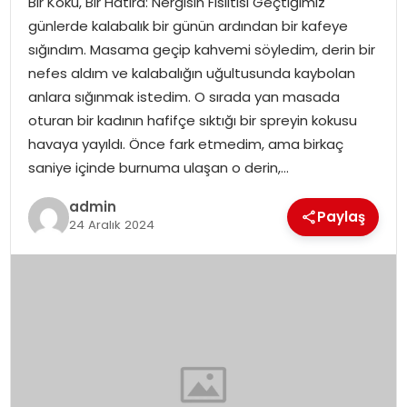
Bir Koku, Bir Hatıra: Nergisin Fısıltısı Geçtiğimiz
YAŞAM
günlerde kalabalık bir günün ardından bir kafeye
sığındım. Masama geçip kahvemi söyledim, derin bir
MAGAZIN
nefes aldım ve kalabalığın uğultusunda kaybolan
anlara sığınmak istedim. O sırada yan masada
SAĞLIK
oturan bir kadının hafifçe sıktığı bir spreyin kokusu
havaya yayıldı. Önce fark etmedim, ama birkaç
SOSYAL HABER
saniye içinde burnuma ulaşan o derin,…
admin
Paylaş
24 Aralık 2024