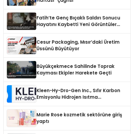
Haftası” çağrısı
Fatih’te Genç Bıçaklı Saldırı Sonucu
Hayatını Kaybetti Yeni Görüntüler
Ortaya Çıktı
Cesur Packaging, Mısır’daki Üretim
Üssünü Büyütüyor
Büyükçekmece Sahilinde Toprak
Kayması Ekipler Harekete Geçti
Kleen-Hy-Dro-Gen Inc., Sıfır Karbon
Emisyonlu Hidrojen Isıtma
Teknolojisinde ISO ve TSSA
Düzenleyici Onaylarını Aldı
Marie Rose kozmetik sektörüne giriş
yaptı