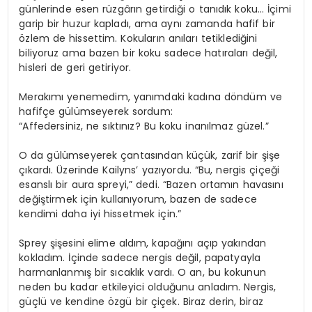
günlerinde esen rüzgârın getirdiği o tanıdık koku… İçimi
garip bir huzur kapladı, ama aynı zamanda hafif bir
özlem de hissettim. Kokuların anıları tetiklediğini
biliyoruz ama bazen bir koku sadece hatıraları değil,
hisleri de geri getiriyor.
Merakımı yenemedim, yanımdaki kadına döndüm ve
hafifçe gülümseyerek sordum:
“Affedersiniz, ne sıktınız? Bu koku inanılmaz güzel.”
O da gülümseyerek çantasından küçük, zarif bir şişe
çıkardı. Üzerinde Kailyns’ yazıyordu. “Bu, nergis çiçeği
esanslı bir aura spreyi,” dedi. “Bazen ortamın havasını
değiştirmek için kullanıyorum, bazen de sadece
kendimi daha iyi hissetmek için.”
Sprey şişesini elime aldım, kapağını açıp yakından
kokladım. İçinde sadece nergis değil, papatyayla
harmanlanmış bir sıcaklık vardı. O an, bu kokunun
neden bu kadar etkileyici olduğunu anladım. Nergis,
güçlü ve kendine özgü bir çiçek. Biraz derin, biraz