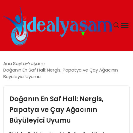
ANASAYFA
Ana Sayfa
Yaşam
Doğanın En Saf Hali: Nergis, Papatya ve Çay Ağacının
GÜNDEM
Büyüleyici Uyumu
EKONOMI
Doğanın En Saf Hali: Nergis,
İDEAL YAŞAM
Papatya ve Çay Ağacının
Büyüleyici Uyumu
İDEAL SPOR