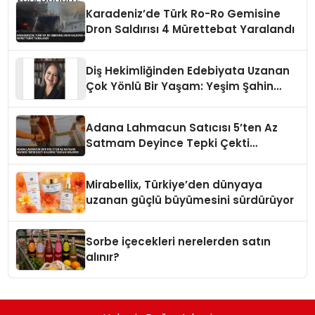
Karadeniz’de Türk Ro-Ro Gemisine
Dron Saldırısı 4 Mürettebat Yaralandı
Diş Hekimliğinden Edebiyata Uzanan
Çok Yönlü Bir Yaşam: Yeşim Şahin
Yaman
Adana Lahmacun Satıcısı 5’ten Az
Satmam Deyince Tepki Çekti
Belediye Tezgahı Kaldırdı
Mirabellix, Türkiye’den dünyaya
uzanan güçlü büyümesini sürdürüyor
Sorbe içecekleri nerelerden satın
alınır?