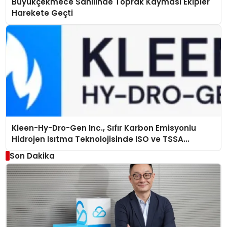
Büyükçekmece Sahilinde Toprak Kayması Ekipler
Harekete Geçti
Kleen-Hy-Dro-Gen Inc., Sıfır Karbon Emisyonlu
Hidrojen Isıtma Teknolojisinde ISO ve TSSA
Düzenleyici Onaylarını Aldı
Son Dakika