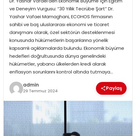
Dr. Yashar Vafaei’den Ekonomik Büyüme İçin Eğitim
YAŞAM
ve Deneyim Vurgusu: “30 Yıllık Tecrübe Şart” Dr.
Yashar Vafaei Mamaghani, ECOHOS firmasının
MAGAZIN
sahibi ve baş uluslararası ekonomi ve ticaret
danışmanı olarak, özel sektörün desteklenmesi
SAĞLIK
konusunda hükümetlerin başarılarına yönelik
kapsamlı açıklamalarda bulundu. Ekonomik büyüme
SOSYAL HABER
hedefleri doğrultusunda dünya genelindeki
hükümetler, yabancı ülkelerden kredi alarak
enflasyon sorunlarını kontrol altında tutmaya…
admin
Paylaş
29 Temmuz 2024