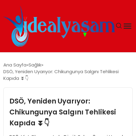
ANASAYFA
Ana Sayfa
Sağlık
DSÖ, Yeniden Uyarıyor: Chikungunya Salgını Tehlikesi
GÜNDEM
Kapıda ⏬👇
EKONOMI
DSÖ, Yeniden Uyarıyor:
İDEAL YAŞAM
Chikungunya Salgını Tehlikesi
Kapıda ⏬👇
İDEAL SPOR