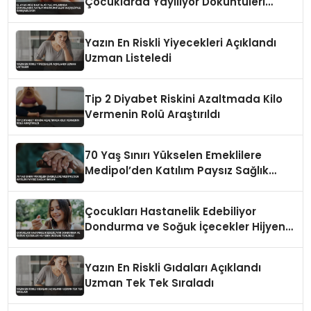
Çocuklarda Yayılıyor Döküntüleri
Suçiçeğiyle Karışabiliyor
Yazın En Riskli Yiyecekleri Açıklandı
Uzman Listeledi
Tip 2 Diyabet Riskini Azaltmada Kilo
Vermenin Rolü Araştırıldı
70 Yaş Sınırı Yükselen Emeklilere
Medipol’den Katılım Paysız Sağlık
İmkanı
Çocukları Hastanelik Edebiliyor
Dondurma ve Soğuk İçecekler Hijyenik
Değilse Tehlikeli
Yazın En Riskli Gıdaları Açıklandı
Uzman Tek Tek Sıraladı