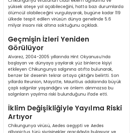
Chikungunya virüsünün ciddi eklem ağrılarına ve
yüksek ateşe yol açabileceğini, hatta bazı durumlarda
ölümcül olabileceğini vurgulayarak, bugüne kadar 119
ülkede tespit edilen virüsün dünya genelinde 5.6
milyar insanı risk altına soktuğunu açıkladı.
Geçmişin İzleri Yeniden
Görülüyor
Alvarez, 2004-2005 yıllarında Hint Okyanusu’nda
başlayan ve dünyaya yayılarak yüz binlerce kişiyi
etkileyen Chikungunya salgınına atıfta bulunarak,
benzer bir desenin tekrar ortaya çıktığını belirtti. Son
yıllarda Reunion, Mayotte, Mauritius adalarında büyük
çaplı salgınlar yaşandığını ve önlem alınmazsa bu
salgınların yayılma riski bulunduğunu ifade etti.
İklim Değişikliğiyle Yayılma Riski
Artıyor
Chikungunya virüsü, Aedes aegypti ve Aedes
albopictus türü sivrisinekler aracılığıyla bulaşıyor ve