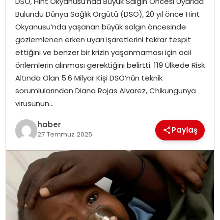
DSÖ, Hint Okyanusu’nda Büyük Salgın Öncesi Uyarıda
YAŞAM
Bulundu Dünya Sağlık Örgütü (DSÖ), 20 yıl önce Hint
Okyanusu’nda yaşanan büyük salgın öncesinde
MAGAZIN
gözlemlenen erken uyarı işaretlerini tekrar tespit
ettiğini ve benzer bir krizin yaşanmaması için acil
SAĞLIK
önlemlerin alınması gerektiğini belirtti. 119 Ülkede Risk
Altında Olan 5.6 Milyar Kişi DSÖ’nün teknik
SOSYAL HABER
sorumlularından Diana Rojas Alvarez, Chikungunya
virüsünün…
haber
Paylaş
27 Temmuz 2025