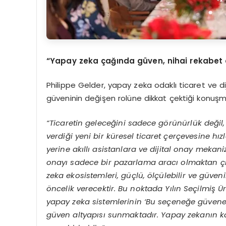
“Yapay zeka çağında güven, nihai rekabet 
Philippe Gelder, yapay zeka odaklı ticaret ve d
güveninin değişen rolüne dikkat çektiği konuşma
“Ticaretin geleceğini sadece görünürlük deği
verdiği yeni bir küresel ticaret çerçevesine hı
yerine akıllı asistanlara ve dijital onay meka
onayı sadece bir pazarlama aracı olmaktan çıkı
zeka ekosistemleri, güçlü, ölçülebilir ve güveni
öncelik verecektir. Bu noktada Yılın Seçilmiş 
yapay zeka sistemlerinin ‘Bu seçeneğe güvenebi
güven altyapısı sunmaktadır. Yapay zekanın ka