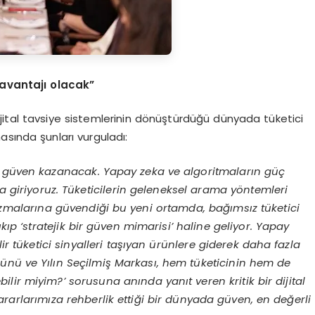
avantajı olacak”
ijital tavsiye sistemlerinin dönüştürdüğü dünyada tüketici
sında şunları vurguladı:
l, güven kazanacak. Yapay zeka ve algoritmaların güç
zla giriyoruz. Tüketicilerin geleneksel arama yöntemleri
nizmalarına güvendiği bu yeni ortamda, bağımsız tüketici
p ‘stratejik bir güven mimarisi’ haline geliyor. Yapay
lir tüketici sinyalleri taşıyan ürünlere giderek daha fazla
Ürünü ve Yılın Seçilmiş Markası, hem tüketicinin hem de
lir miyim?’ sorusuna anında yanıt veren kritik bir dijital
rarlarımıza rehberlik ettiği bir dünyada güven, en değerli