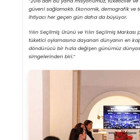
“2016’dan bu yana misyonumuz, tüketiciler ve
güveni sağlamaktı. Ekonomik, demografik ve te
ihtiyacı her geçen gün daha da büyüyor.
Yılın Seçilmiş Ürünü ve Yılın Seçilmiş Markas
tüketici oylamasına dayanan dünyanın en kaps
döndürücü bir hızla değişen günümüz dünyasın
simgelerinden biri.”