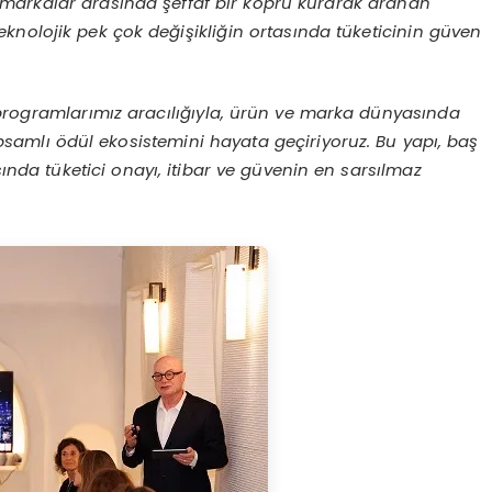
 markalar arasında şeffaf bir köprü kurarak aranan
knolojik pek çok değişikliğin ortasında tüketicinin güven
ı programlarımız aracılığıyla, ürün ve marka dünyasında
amlı ödül ekosistemini hayata geçiriyoruz. Bu yapı, baş
da tüketici onayı, itibar ve güvenin en sarsılmaz