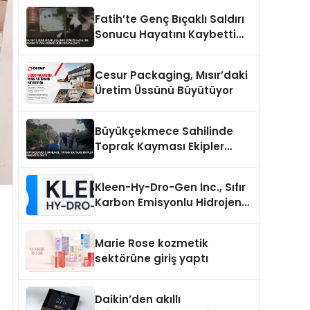
Fatih’te Genç Bıçaklı Saldırı
Sonucu Hayatını Kaybetti
Yeni Görüntüler Ortaya Çıktı
Cesur Packaging, Mısır’daki
Üretim Üssünü Büyütüyor
Büyükçekmece Sahilinde
Toprak Kayması Ekipler
Harekete Geçti
Kleen-Hy-Dro-Gen Inc., Sıfır
Karbon Emisyonlu Hidrojen
Isıtma Teknolojisinde ISO ve
TSSA Düzenleyici Onaylarını
Marie Rose kozmetik
Aldı
sektörüne giriş yaptı
Daikin’den akıllı