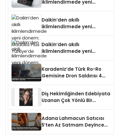
iklimlendirmede yeni
dönem: Madoka Plus
Türkiye’de
Daikin’den akıllı
iklimlendirmede yeni
dönem: Madoka Plus
Türkiye’de
Daikin’den akıllı
iklimlendirmede yeni
dönem: Madoka Plus
Türkiye’de
Karadeniz’de Türk Ro-Ro
Gemisine Dron Saldırısı 4
Mürettebat Yaralandı
Diş Hekimliğinden Edebiyata
Uzanan Çok Yönlü Bir
Yaşam: Yeşim Şahin Yaman
Adana Lahmacun Satıcısı
5’ten Az Satmam Deyince
Tepki Çekti Belediye