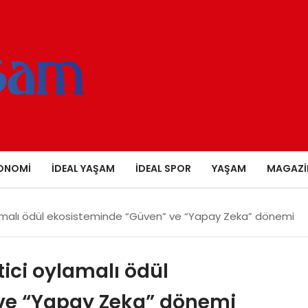
ONOMI
İDEAL YAŞAM
İDEAL SPOR
YAŞAM
MAGAZI
amalı ödül ekosisteminde “Güven” ve “Yapay Zeka” dönemi
ici oylamalı ödül
ve “Yapay Zeka” dönemi