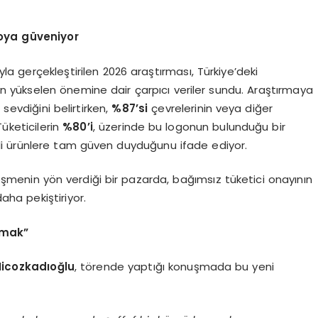
goya güveniyor
yla gerçekleştirilen 2026 araştırması, Türkiye’deki
in yükselen önemine dair çarpıcı veriler sundu. Araştırmaya
sevdiğini belirtirken,
%87’si
çevrelerinin veya diğer
Tüketicilerin
%80’i
, üzerinde bu logonun bulunduğu bir
li ürünlere tam güven duyduğunu ifade ediyor.
lleşmenin yön verdiği bir pazarda, bağımsız tüketici onayının
aha pekiştiriyor.
amak”
icozkadıoğlu
, törende yaptığı konuşmada bu yeni