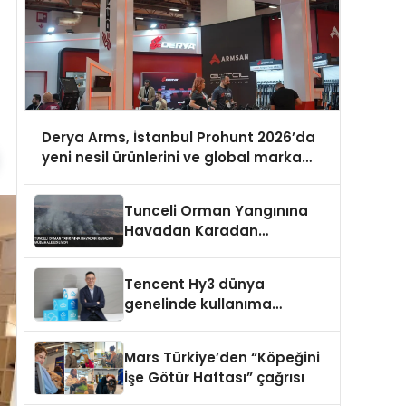
Derya Arms, İstanbul Prohunt 2026’da
yeni nesil ürünlerini ve global marka
vizyonunu sergiledi
Tunceli Orman Yangınına
Havadan Karadan
Müdahale Ediliyor
Tencent Hy3 dünya
genelinde kullanıma
sunuldu
Mars Türkiye’den “Köpeğini
İşe Götür Haftası” çağrısı