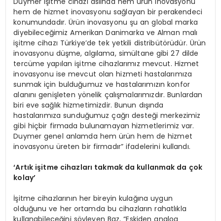
Duymer işitme cihazı aslında hem ürün inovasyonu
hem de hizmet inovasyonu sağlayan bir perakendeci
konumundadır. Ürün inovasyonu şu an global marka
diyebileceğimiz Amerikan Danimarka ve Alman malı
işitme cihazı Türkiye’de tek yetkili distribütörüdür. Ürün
inovasyonu düşme, algılama, simültane gibi 27 dilde
tercüme yapılan işitme cihazlarımız mevcut. Hizmet
inovasyonu ise mevcut olan hizmeti hastalarımıza
sunmak için bulduğumuz ve hastalarımızın konfor
alanını genişleten yönelik çalışmalarımızdır. Bunlardan
biri eve sağlık hizmetimizdir. Bunun dışında
hastalarımıza sunduğumuz çağrı desteği merkezimiz
gibi hiçbir firmada bulunamayan hizmetlerimiz var.
Duymer genel anlamda hem ürün hem de hizmet
inovasyonu üreten bir firmadır” ifadelerini kullandı.
‘
Artık işitme cihazları takmak da kullanmak da çok
kolay
’
İşitme cihazlarının her bireyin kulağına uygun
olduğunu ve her ortamda bu cihazların rahatlıkla
kullanabileceğini söyleyen Baz, “Eskiden analog