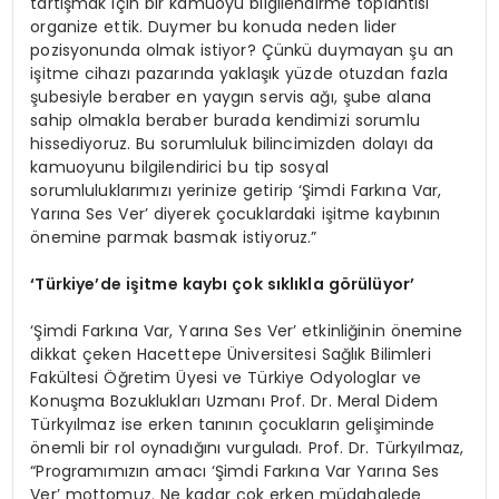
tartışmak için bir kamuoyu bilgilendirme toplantısı
organize ettik. Duymer bu konuda neden lider
pozisyonunda olmak istiyor? Çünkü duymayan şu an
işitme cihazı pazarında yaklaşık yüzde otuzdan fazla
şubesiyle beraber en yaygın servis ağı, şube alana
sahip olmakla beraber burada kendimizi sorumlu
hissediyoruz. Bu sorumluluk bilincimizden dolayı da
kamuoyunu bilgilendirici bu tip sosyal
sorumluluklarımızı yerinize getirip ‘Şimdi Farkına Var,
Yarına Ses Ver’ diyerek çocuklardaki işitme kaybının
önemine parmak basmak istiyoruz.”
‘
Türkiye’de işitme kaybı çok sıklıkla görülüyor
’
‘Şimdi Farkına Var, Yarına Ses Ver’ etkinliğinin önemine
dikkat çeken Hacettepe Üniversitesi Sağlık Bilimleri
Fakültesi Öğretim Üyesi ve Türkiye Odyologlar ve
Konuşma Bozuklukları Uzmanı Prof. Dr. Meral Didem
Türkyılmaz ise erken tanının çocukların gelişiminde
önemli bir rol oynadığını vurguladı. Prof. Dr. Türkyılmaz,
“Programımızın amacı ‘Şimdi Farkına Var Yarına Ses
Ver’ mottomuz. Ne kadar çok erken müdahalede