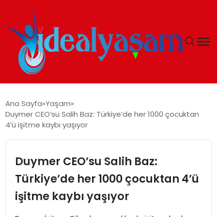
ANASAYFA
Ana Sayfa
Yaşam
Duymer CEO’su Salih Baz: Türkiye’de her 1000 çocuktan
GÜNDEM
4’ü işitme kaybı yaşıyor
EKONOMI
Duymer CEO’su Salih Baz:
İDEAL YAŞAM
Türkiye’de her 1000 çocuktan 4’ü
işitme kaybı yaşıyor
İDEAL SPOR