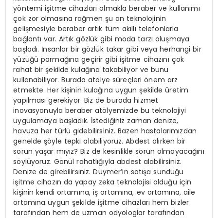
yöntemi işitme cihazları olmakla beraber ve kullanımı
çok zor olmasına rağmen şu an teknolojinin
gelişmesiyle beraber artık tüm akıllı telefonlarla
bağlantı var. Artık gözlük gibi moda tarzı oluşmaya
başladı. İnsanlar bir gözlük takar gibi veya herhangi bir
yüzüğü parmağına geçirir gibi işitme cihazını çok
rahat bir şekilde kulağına takabiliyor ve bunu
kullanabiliyor. Burada atölye süreçleri önem arz
etmekte. Her kişinin kulağına uygun şekilde üretim
yapılması gerekiyor. Biz de burada hizmet
inovasyonuyla beraber atölyemizde bu teknolojiyi
uygulamaya başladık. İstediğiniz zaman denize,
havuza her türlü gidebilirsiniz. Bazen hastalarımızdan
genelde şöyle tepki alabiliyoruz. Abdest alırken bir
sorun yaşar mıyız? Biz de kesinlikle sorun olmayacağını
söylüyoruz. Gönül rahatlığıyla abdest alabilirsiniz.
Denize de girebilirsiniz. Duymer’in satışa sunduğu
işitme cihazın da yapay zeka teknolojisi olduğu için
kişinin kendi ortamına, iş ortamına, ev ortamına, aile
ortamına uygun şekilde işitme cihazları hem bizler
tarafından hem de uzman odyologlar tarafından