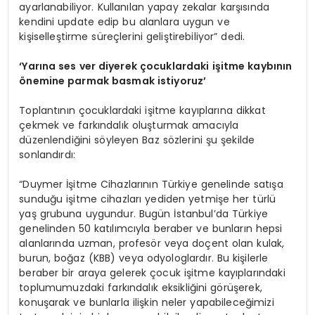
ayarlanabiliyor. Kullanılan yapay zekalar karşısında
kendini update edip bu alanlara uygun ve
kişiselleştirme süreçlerini geliştirebiliyor” dedi.
‘
Y
arına ses ver diyerek çocuklardaki işitme kaybının
önemine parmak basmak istiyoruz
’
Toplantının çocuklardaki işitme kayıplarına dikkat
çekmek ve farkındalık oluşturmak amacıyla
düzenlendiğini söyleyen Baz sözlerini şu şekilde
sonlandırdı:
“Duymer İşitme Cihazlarının Türkiye genelinde satışa
sunduğu işitme cihazları yediden yetmişe her türlü
yaş grubuna uygundur. Bugün İstanbul’da Türkiye
genelinden 50 katılımcıyla beraber ve bunların hepsi
alanlarında uzman, profesör veya doçent olan kulak,
burun, boğaz (KBB) veya odyologlardır. Bu kişilerle
beraber bir araya gelerek çocuk işitme kayıplarındaki
toplumumuzdaki farkındalık eksikliğini görüşerek,
konuşarak ve bunlarla ilişkin neler yapabileceğimizi