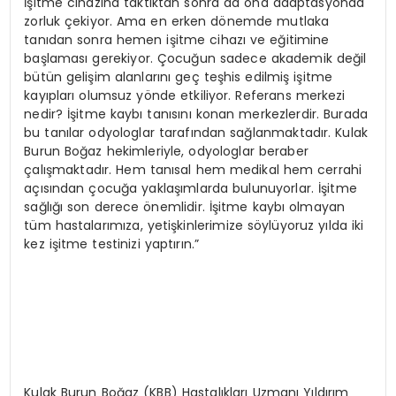
İşitme cihazına taktıktan sonra da ona adaptasyonda
zorluk çekiyor. Ama en erken dönemde mutlaka
tanıdan sonra hemen işitme cihazı ve eğitimine
başlaması gerekiyor. Çocuğun sadece akademik değil
bütün gelişim alanlarını geç teşhis edilmiş işitme
kayıpları olumsuz yönde etkiliyor. Referans merkezi
nedir? İşitme kaybı tanısını konan merkezlerdir. Burada
bu tanılar odyologlar tarafından sağlanmaktadır. Kulak
Burun Boğaz hekimleriyle, odyologlar beraber
çalışmaktadır. Hem tanısal hem medikal hem cerrahi
açısından çocuğa yaklaşımlarda bulunuyorlar. İşitme
sağlığı son derece önemlidir. İşitme kaybı olmayan
tüm hastalarımıza, yetişkinlerimize söylüyoruz yılda iki
kez işitme testinizi yaptırın.”
Kulak Burun Boğaz (KBB) Hastalıkları Uzmanı Yıldırım