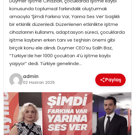
Duymer İşitme Cihazları, çocuklarda işitme kaybı
YAŞAM
konusunda toplumsal farkındalık oluşturmak
amacıyla ‘Şimdi Farkına Var, Yarına Ses Ver’ başlıklı
MAGAZIN
bir etkinlik düzenledi. Düzenlenen etkinlikte işitme
cihazlarının kullanımı, adaptasyon süreci, çocuklarda
SAĞLIK
işitme kaybının erken tanı ve teşhisin önemi gibi
birçok konu ele alındı. Duymer CEO’su Salih Baz,
SOSYAL HABER
“Türkiye’de her 1000 çocuktan 4’ü işitme kaybı
yaşıyor” dedi. Türkiye genelinde…
admin
Paylaş
02 Haziran 2025