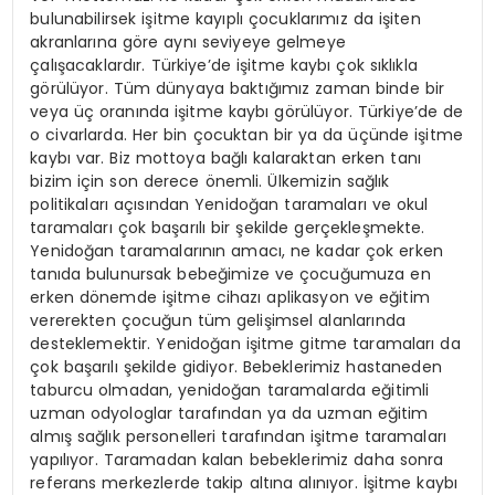
bulunabilirsek işitme kayıplı çocuklarımız da işiten
akranlarına göre aynı seviyeye gelmeye
çalışacaklardır. Türkiye’de işitme kaybı çok sıklıkla
görülüyor. Tüm dünyaya baktığımız zaman binde bir
veya üç oranında işitme kaybı görülüyor. Türkiye’de de
o civarlarda. Her bin çocuktan bir ya da üçünde işitme
kaybı var. Biz mottoya bağlı kalaraktan erken tanı
bizim için son derece önemli. Ülkemizin sağlık
politikaları açısından Yenidoğan taramaları ve okul
taramaları çok başarılı bir şekilde gerçekleşmekte.
Yenidoğan taramalarının amacı, ne kadar çok erken
tanıda bulunursak bebeğimize ve çocuğumuza en
erken dönemde işitme cihazı aplikasyon ve eğitim
vererekten çocuğun tüm gelişimsel alanlarında
desteklemektir. Yenidoğan işitme gitme taramaları da
çok başarılı şekilde gidiyor. Bebeklerimiz hastaneden
taburcu olmadan, yenidoğan taramalarda eğitimli
uzman odyologlar tarafından ya da uzman eğitim
almış sağlık personelleri tarafından işitme taramaları
yapılıyor. Taramadan kalan bebeklerimiz daha sonra
referans merkezlerde takip altına alınıyor. İşitme kaybı