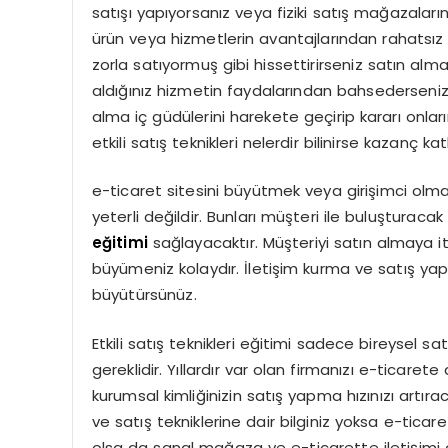
satışı yapıyorsanız veya fiziki satış mağazaların
ürün veya hizmetlerin avantajlarından rahatsı
zorla satıyormuş gibi hissettirirseniz satın alm
aldığınız hizmetin faydalarından bahsederseniz i
alma iç güdülerini harekete geçirip kararı onların
etkili satış teknikleri nelerdir bilinirse kazanç ka
e-ticaret sitesini büyütmek veya girişimci ol
yeterli değildir. Bunları müşteri ile buluşturacak e
eğitimi
sağlayacaktır. Müşteriyi satın almaya 
büyümeniz kolaydır. İletişim kurma ve satış yap
büyütürsünüz.
Etkili satış teknikleri eğitimi sadece bireysel s
gereklidir. Yıllardır var olan firmanızı e-ticaret
kurumsal kimliğinizin satış yapma hızınızı artıraca
ve satış tekniklerine dair bilginiz yoksa e-tica
olsa da sanal mağaza ve e-ticarette iletişimi gü