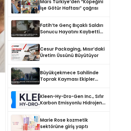
Mars Türkiye’den “Köpeğini
İşe Götür Haftası” çağrısı
Fatih’te Genç Bıçaklı Saldırı
Sonucu Hayatını Kaybetti
Yeni Görüntüler Ortaya Çıktı
Cesur Packaging, Mısır’daki
Üretim Üssünü Büyütüyor
Büyükçekmece Sahilinde
Toprak Kayması Ekipler
Harekete Geçti
Kleen-Hy-Dro-Gen Inc., Sıfır
Karbon Emisyonlu Hidrojen
Isıtma Teknolojisinde ISO ve
TSSA Düzenleyici Onaylarını
Marie Rose kozmetik
Aldı
sektörüne giriş yaptı