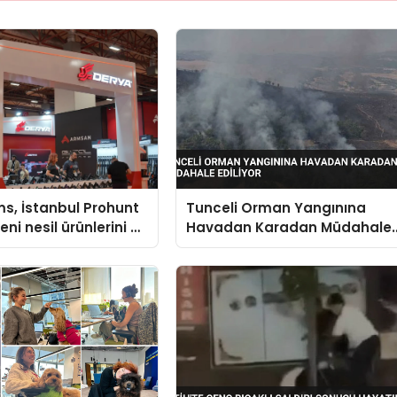
s, İstanbul Prohunt
Tunceli Orman Yangınına
ni nesil ürünlerini ve
Havadan Karadan Müdahale
arka vizyonunu
Ediliyor