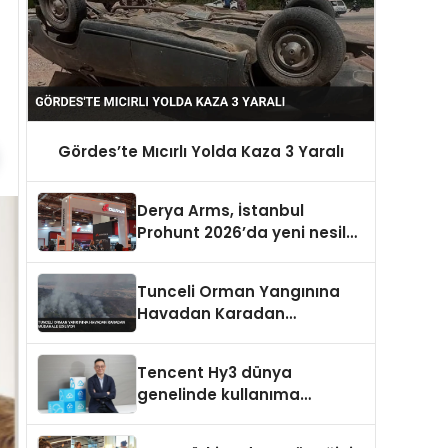
Gördes’te Mıcırlı Yolda Kaza 3 Yaralı
Derya Arms, İstanbul
Prohunt 2026’da yeni nesil
ürünlerini ve global marka
vizyonunu sergiledi
Tunceli Orman Yangınına
Havadan Karadan
Müdahale Ediliyor
Tencent Hy3 dünya
genelinde kullanıma
sunuldu