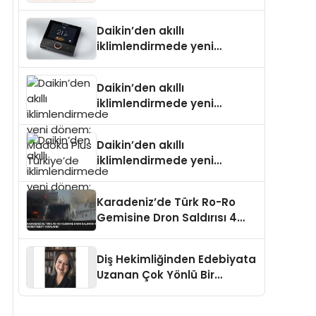
Daikin’den akıllı
iklimlendirmede yeni
dönem: Madoka Plus
Türkiye’de
Daikin’den akıllı
iklimlendirmede yeni
dönem: Madoka Plus
Türkiye’de
Daikin’den akıllı
iklimlendirmede yeni
dönem: Madoka Plus
Türkiye’de
Karadeniz’de Türk Ro-Ro
Gemisine Dron Saldırısı 4
Mürettebat Yaralandı
Diş Hekimliğinden Edebiyata
Uzanan Çok Yönlü Bir
Yaşam: Yeşim Şahin Yaman