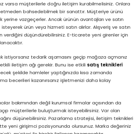
ız varsa müşterilerle doğru iletişim kurabilmelisiniz. Onlara
z etmeden bahsedebilmek bir sanattır. Müşteriye ürünü
ak yerine vazgeçerler. Ancak ürünün avantajları ve satın
steyerek ürün veya hizmeti satın alırlar. Alışveriş ve satın
 verdiğini düşündürebilirsiniz. E-ticarete yeni girenler için
tlanacaktır.
mak istiyorsanız tedarik aşamasını geçip mağaza açmanız
tkili iletişim ağı gerekir. Bunu ise etkili
satış teknikleri
itecek şekilde hamleler yaptığınızda kısa zamanda
ma becerileri kazanırsanız işletmenizi daha kolay
atıcılar bakımından değil kurumsal firmalar açısından da
e açıp müşterilerle buluşturmak isteyebilirsiniz. Var olan
ğını düşünebilirsiniz. Pazarlama stratejisi, iletişim teknikleri
rette yeni girişimci pozisyonunda olursunuz. Marka değeriniz
çlü, müşteri ile birebir ilgilenen kazanacaktır.