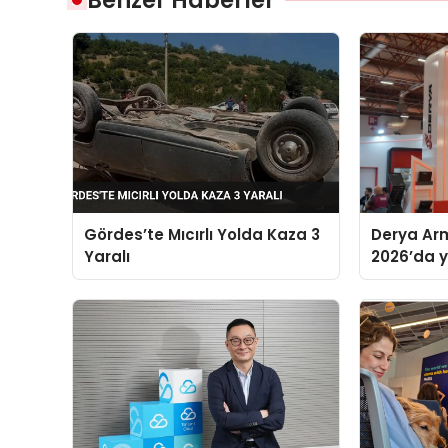
Gördes’te Mıcırlı Yolda Kaza 3
Derya Arm
Yaralı
2026’da ye
global m
sergiledi